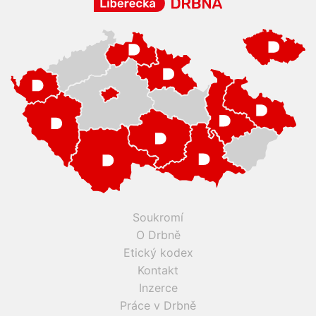
Soukromí
O Drbně
Etický kodex
Kontakt
Inzerce
Práce v Drbně