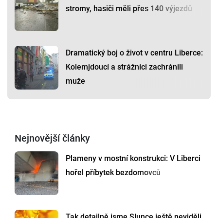
stromy, hasiči měli přes 140 výjezdů
Dramatický boj o život v centru Liberce:
Kolemjdoucí a strážníci zachránili
muže
Nejnovější články
Plameny v mostní konstrukci: V Liberci
hořel příbytek bezdomovců
Tak detailně jsme Slunce ještě neviděli.