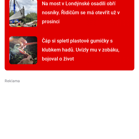
Na most v Londýnské osadili obří
nosníky. Řidičům se má otevřít už v
prosinci
Čáp si spletl plastové gumičky s
klubkem hadů. Uvízly mu v zobáku,
bojoval o život