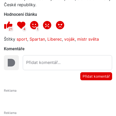
České republiky.
Hodnocení článku
21
4
1
Štítky
sport
,
Spartan
,
Liberec
,
voják
,
mistr světa
Komentáře
Přidat komentář