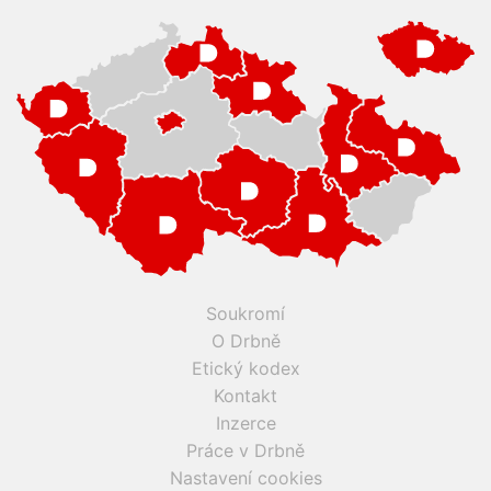
Soukromí
O Drbně
Etický kodex
Kontakt
Inzerce
Práce v Drbně
Nastavení cookies