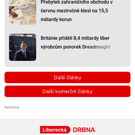
Přebytek zahraničního obchodu v
červnu meziročně klesl na 15,5
miliardy korun
Británie přidělí 8,4 miliardy liber
výrobcům ponorek Dreadnought
Další články
Další komerční články