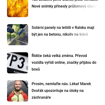
Nové snímky přinesly průlomový objev
Solární panely na letišti v Ralsku mají
být jen na betonu, nikoliv na trávě
Řidiče čeká velká změna. Převod
vozidla vyřídí online, značky přijdou do
boxů
Prosím, nemlaťte nás. Lékař Marek
Dvořák upozorňuje na útoky na
záchranáře