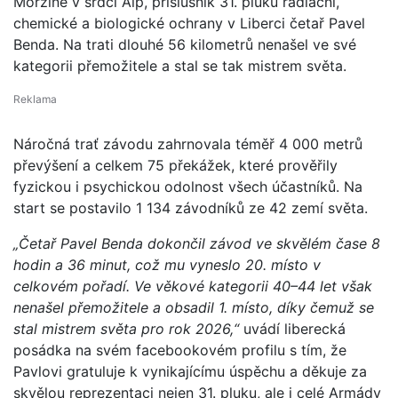
Morzine v srdci Alp, příslušník 31. pluku radiační,
chemické a biologické ochrany v Liberci četař Pavel
Benda. Na trati dlouhé 56 kilometrů nenašel ve své
kategorii přemožitele a stal se tak mistrem světa.
Náročná trať závodu zahrnovala téměř 4 000 metrů
převýšení a celkem 75 překážek, které prověřily
fyzickou i psychickou odolnost všech účastníků. Na
start se postavilo 1 134 závodníků ze 42 zemí světa.
„Četař Pavel Benda dokončil závod ve skvělém čase 8
hodin a 36 minut, což mu vyneslo 20. místo v
celkovém pořadí. Ve věkové kategorii 40–44 let však
nenašel přemožitele a obsadil 1. místo, díky čemuž se
stal mistrem světa pro rok 2026,“
uvádí liberecká
posádka na svém facebookovém profilu s tím, že
Pavlovi gratuluje k vynikajícímu úspěchu a děkuje za
skvělou reprezentaci nejen 31. pluku, ale i celé Armády