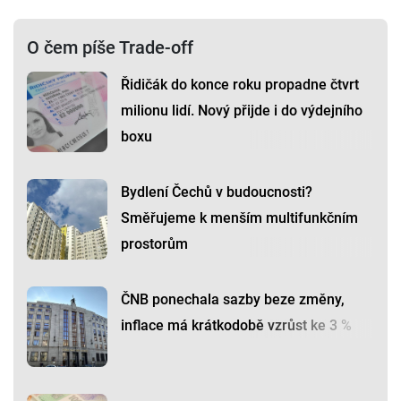
O čem píše Trade-off
Řidičák do konce roku propadne čtvrt
milionu lidí. Nový přijde i do výdejního
boxu
Bydlení Čechů v budoucnosti?
Směřujeme k menším multifunkčním
prostorům
ČNB ponechala sazby beze změny,
inflace má krátkodobě vzrůst ke 3 %