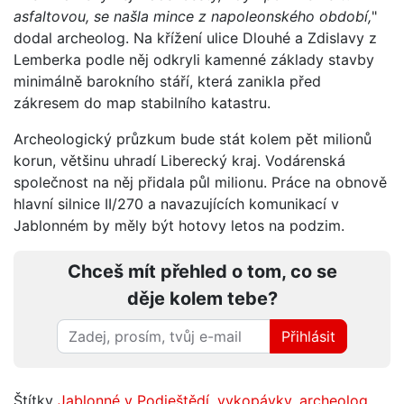
asfaltovou, se našla mince z napoleonského období,
"
dodal archeolog. Na křížení ulice Dlouhé a Zdislavy z
Lemberka podle něj odkryli kamenné základy stavby
minimálně barokního stáří, která zanikla před
zákresem do map stabilního katastru.
Archeologický průzkum bude stát kolem pět milionů
korun, většinu uhradí Liberecký kraj. Vodárenská
společnost na něj přidala půl milionu. Práce na obnově
hlavní silnice II/270 a navazujících komunikací v
Jablonném by měly být hotovy letos na podzim.
Chceš mít přehled o tom, co se
děje kolem tebe?
Přihlásit
Štítky
Jablonné v Podještědí
,
vykopávky
,
archeolog
,