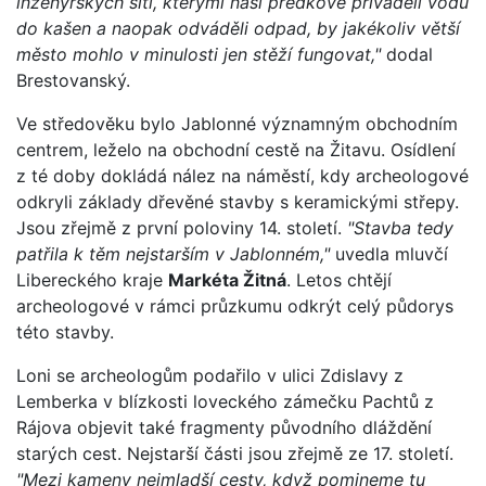
inženýrských sítí, kterými naší předkové přiváděli vodu
do kašen a naopak odváděli odpad, by jakékoliv větší
město mohlo v minulosti jen stěží fungovat,"
dodal
Brestovanský.
Ve středověku bylo Jablonné významným obchodním
centrem, leželo na obchodní cestě na Žitavu. Osídlení
z té doby dokládá nález na náměstí, kdy archeologové
odkryli základy dřevěné stavby s keramickými střepy.
Jsou zřejmě z první poloviny 14. století.
"Stavba tedy
patřila k těm nejstarším v Jablonném,"
uvedla mluvčí
Libereckého kraje
Markéta Žitná
. Letos chtějí
archeologové v rámci průzkumu odkrýt celý půdorys
této stavby.
Loni se archeologům podařilo v ulici Zdislavy z
Lemberka v blízkosti loveckého zámečku Pachtů z
Rájova objevit také fragmenty původního dláždění
starých cest. Nejstarší části jsou zřejmě ze 17. století.
"Mezi kameny nejmladší cesty, když pomineme tu