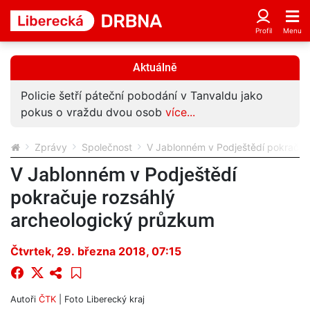
Aktuálně
Policie šetří páteční pobodání v Tanvaldu jako
pokus o vraždu dvou osob
více...
Zprávy
Společnost
V Jablonném v Podještědí pokračuj
V Jablonném v Podještědí
pokračuje rozsáhlý
archeologický průzkum
Čtvrtek, 29. března 2018, 07:15
Autoři
ČTK
| Foto
Liberecký kraj