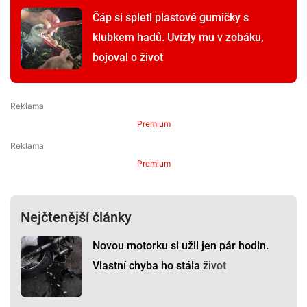
Čáp si spletl plastové gumičky s
klubkem hadů. Uvízly mu v zobáku,
bojoval o život
Premium
Premium
Nejčtenější články
Novou motorku si užil jen pár hodin.
Vlastní chyba ho stála život