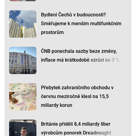
Bydlení Čechů v budoucnosti?
Směřujeme k menším multifunkčním
prostorům
ČNB ponechala sazby beze změny,
inflace má krátkodobě vzrůst ke 3 %
Přebytek zahraničního obchodu v
červnu meziročně klesl na 15,5
miliardy korun
Británie přidělí 8,4 miliardy liber
výrobcům ponorek Dreadnought