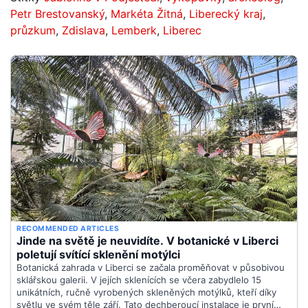
Petr Brestovanský
,
Markéta Žitná
,
Liberecký kraj
,
průzkum
,
Zdislava
,
Lemberk
,
Liberec