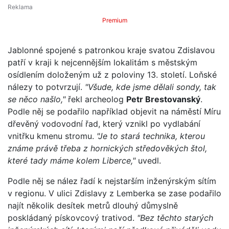
Premium
Jablonné spojené s patronkou kraje svatou Zdislavou
patří v kraji k nejcennějším lokalitám s městským
osídlením doloženým už z poloviny 13. století. Loňské
nálezy to potvrzují.
"Všude, kde jsme dělali sondy, tak
se něco našlo,"
řekl archeolog
Petr Brestovanský
.
Podle něj se podařilo například objevit na náměstí Míru
dřevěný vodovodní řad, který vznikl po vydlabání
vnitřku kmenu stromu.
"Je to stará technika, kterou
známe právě třeba z hornických středověkých štol,
které tady máme kolem Liberce,"
uvedl.
Podle něj se nález řadí k nejstarším inženýrským sítím
v regionu. V ulici Zdislavy z Lemberka se zase podařilo
najít několik desítek metrů dlouhý důmyslně
poskládaný pískovcový trativod.
"Bez těchto starých