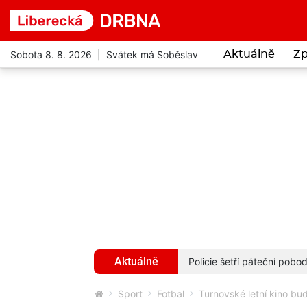
Sobota 8. 8. 2026 | Svátek má Soběslav
Aktuálně
Zp
Aktuálně
ny i vstupné za 122 korun
více...
Policie šetří páteční pob
Sport
Fotbal
Turnovské letní kino bu