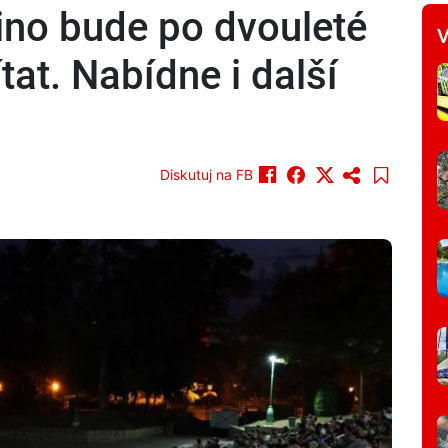
kino bude po dvouleté
V
at. Nabídne i další
Diskutuj na FB