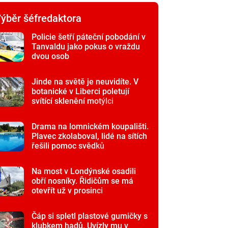
ýběr šéfredaktora
Policie šetří páteční pobodání v
Tanvaldu jako pokus o vraždu
dvou osob
Jinde na světě je neuvidíte. V
botanické v Liberci poletují
svítící sklenění motýlci
Drama na lomnickém koupališti.
Plavec zkolaboval, lidé na sítích
řešili pomoc svědků
Na most v Londýnské osadili
obří nosníky. Řidičům se má
otevřít už v prosinci
Čáp si spletl plastové gumičky s
klubkem hadů. Uvízly mu v