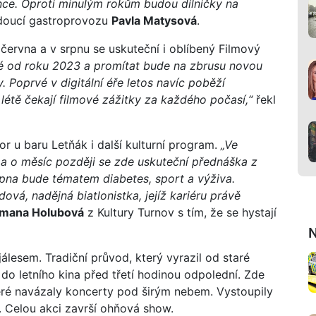
ence. Oproti minulým rokům budou dílničky na
doucí gastroprovozu
Pavla Matysová
.
 června a v srpnu se uskuteční i oblíbený Filmový
rvé od roku 2023 a promítat bude na zbrusu novou
. Poprvé v digitální éře letos navíc poběží
létě čekají filmové zážitky za každého počasí,“
řekl
or u baru Letňák i další kulturní program.
„Ve
 a o měsíc později se zde uskuteční přednáška z
srpna bude tématem diabetes, sport a výživa.
á, nadějná biatlonistka, jejíž kariéru právě
mana Holubová
z Kultury Turnov s tím, že se hystají
N
álesem. Tradiční průvod, který vyrazil od staré
 do letního kina před třetí hodinou odpolední. Zde
teré navázaly koncerty pod širým nebem. Vystoupily
. Celou akci završí ohňová show.