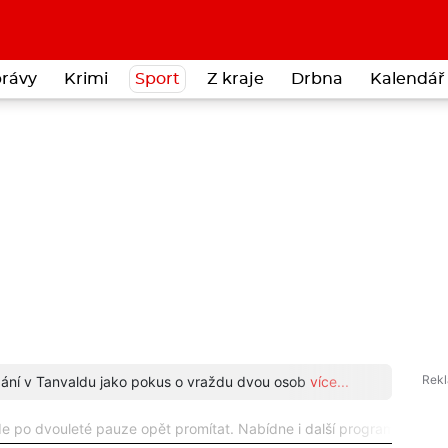
rávy
Krimi
Sport
Z kraje
Drbna
Kalendář 
odání v Tanvaldu jako pokus o vraždu dvou osob
více...
Neuvěř
de po dvouleté pauze opět promítat. Nabídne i další program