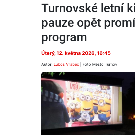
Turnovské letní 
pauze opět promít
program
Úterý, 12. května 2026, 16:45
Autoři
Luboš Vrabec
| Foto
Město Turnov