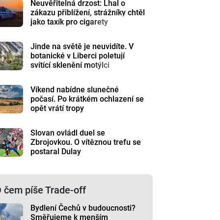
Neuvěřitelná drzost: Lhal o
zákazu přiblížení, strážníky chtěl
jako taxík pro cigarety
Jinde na světě je neuvidíte. V
botanické v Liberci poletují
svítící sklenění motýlci
Víkend nabídne slunečné
počasí. Po krátkém ochlazení se
opět vrátí tropy
Slovan ovládl duel se
Zbrojovkou. O vítěznou trefu se
postaral Dulay
 čem píše Trade-off
Bydlení Čechů v budoucnosti?
Směřujeme k menším