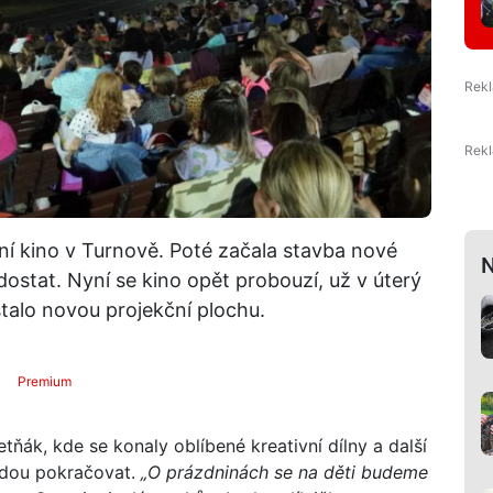
ní kino v Turnově. Poté začala stavba nové
N
dostat. Nyní se kino opět probouzí, už v úterý
stalo novou projekční plochu.
Premium
ák, kde se konaly oblíbené kreativní dílny a další
udou pokračovat.
„O prázdninách se na děti budeme