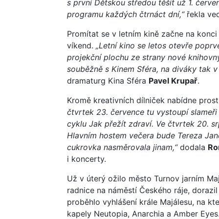
s první Dětskou středou těšit už 1. červ
programu každých čtrnáct dní,“
řekla ve
Promítat se v letním kině začne na konci
víkend.
„Letní kino se letos otevře pop
projekční plochu ze strany nové knihovny
souběžně s Kinem Sféra, na diváky tak v 
dramaturg Kina Sféra
Pavel Krupař
.
Kromě kreativních dílniček nabídne prost
čtvrtek 23. července tu vystoupí slameři
cyklu Jak přežít zdraví. Ve čtvrtek 20. 
Hlavním hostem večera bude Tereza Jandov
cukrovka nasměrovala jinam,“
dodala
Ro
i koncerty.
Už v úterý ožilo město Turnov jarním Maj
radnice na náměstí Českého ráje, dorazil
proběhlo vyhlášení krále Majálesu, na k
kapely Neutopia, Anarchia a Amber Eyes