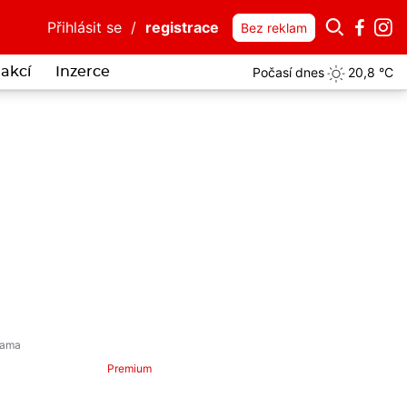
Přihlásit se
/
registrace
Bez reklam
Počasí dnes
20,8 °C
akcí
Inzerce
itelná drzost: Lhal o zákazu přiblížení, strážníky chtěl jako taxík pr
Premium