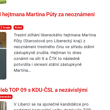
ání hejtmana Martina Půty za neoznámení
Z kraje
Krimi
Trestní stíhání libereckého hejtmana Martina
Půty (Starostové pro Liberecký kraj) z
neoznámení trestného činu ve středu státní
zástupkyně zrušila. Hejtman to dnes
oznámil na síti X a ČTK to následně
potvrdila i okresní státní zástupkyně
Martina...
oleb TOP 09 s KDU-ČSL a nezávislými
iberecko
V Liberci se na společné kandidátce pro