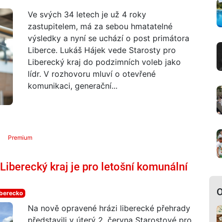
Ve svých 34 letech je už 4 roky
zastupitelem, má za sebou hmatatelné
výsledky a nyní se uchází o post primátora
Liberce. Lukáš Hájek vede Starosty pro
Liberecký kraj do podzimních voleb jako
lídr. V rozhovoru mluví o otevřené
komunikaci, generační...
Premium
Liberecký kraj je pro letošní komunální
O
iberecko
Na nově opravené hrázi liberecké přehrady
představili v úterý 2. června Starostové pro