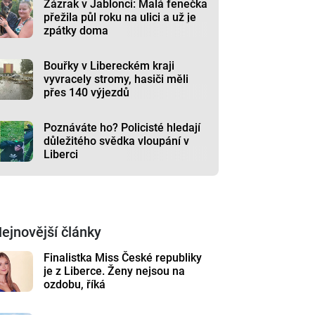
Zázrak v Jablonci: Malá fenečka
přežila půl roku na ulici a už je
zpátky doma
Bouřky v Libereckém kraji
vyvracely stromy, hasiči měli
přes 140 výjezdů
Poznáváte ho? Policisté hledají
důležitého svědka vloupání v
Liberci
ejnovější články
Finalistka Miss České republiky
je z Liberce. Ženy nejsou na
ozdobu, říká