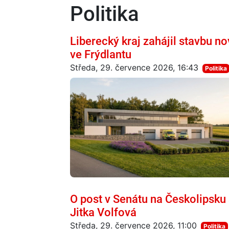
Politika
Liberecký kraj zahájil stavbu 
ve Frýdlantu
Středa, 29. července 2026, 16:43
Politika
O post v Senátu na Českolipsk
Jitka Volfová
Středa, 29. července 2026, 11:00
Politika