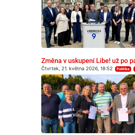
Změna v uskupení Libe! už po p
Čtvrtek, 21. května 2026, 18:52
Politika