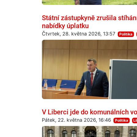
Státní zástupkyně zrušila stíh
nabídky úplatku
Čtvrtek, 28. května 2026, 13:57
Politika
V Liberci jde do komunálních v
Pátek, 22. května 2026, 16:46
Politika
L