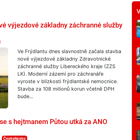
V
nové výjezdové základny záchranné služby
Ve Frýdlantu dnes slavnostně začala stavba
nové výjezdové základny Zdravotnické
záchranné služby Libereckého kraje (ZZS
LK). Moderní zázemí pro záchranáře
vyroste v blízkosti frýdlantské nemocnice.
Stavba za 108 milionů korun včetně DPH
bude...
u se s hejtmanem Půtou utká za ANO
Českolipsko