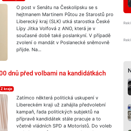
O post v Senátu na Českolipsku se s
hejtmanem Martinem Půtou ze Starostů pro
Liberecký kraj (SLK) utká starostka České
Lípy Jitka Volfová z ANO, která je v
současné době také poslankyní. V případě
zvolení o mandát v Poslanecké sněmovně
přijde. Na...
N
100 dnů před volbami na kandidátkách
Z kraje
Zatímco některá politická uskupení v
Libereckém kraji už zahájila předvolební
kampaň, řada politických subjektů na
přípravě kandidátek stále pracuje a to
včetně vládních SPD a Motoristů. Do voleb