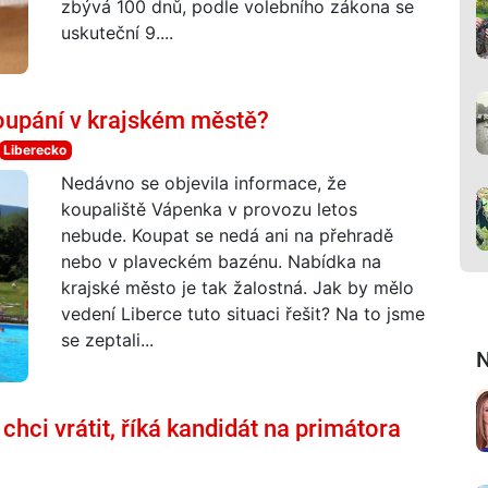
zbývá 100 dnů, podle volebního zákona se
uskuteční 9....
oupání v krajském městě?
Liberecko
Nedávno se objevila informace, že
koupaliště Vápenka v provozu letos
nebude. Koupat se nedá ani na přehradě
nebo v plaveckém bazénu. Nabídka na
krajské město je tak žalostná. Jak by mělo
vedení Liberce tuto situaci řešit? Na to jsme
se zeptali...
N
chci vrátit, říká kandidát na primátora