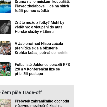
Drama na lomnickém koupališti.
Plavec zkolaboval, lidé na sítích
řešili pomoc svědků
Znáte muže z fotky? Mohl by
vědět víc o vloupání do auta
Horské služby v Liberci
V Jablonci nad Nisou začala
přehlídka skla a bižuterie
Křehká krása, potrvá do neděle
Fotbalisté Jablonce porazili RFS
2:0 a v Konferenční lize se
přiblížili postupu
 čem píše Trade-off
Přebytek zahraničního obchodu
v červnu meziročně klesl na