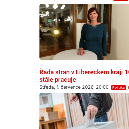
Řada stran v Libereckém kraji 
stále pracuje
Středa, 1. července 2026, 20:00
Politika