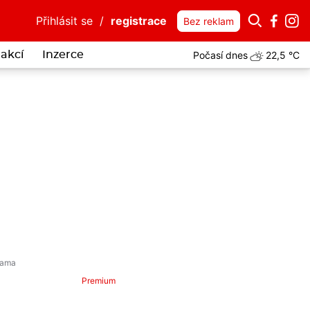
Přihlásit se
/
registrace
Bez reklam
Počasí dnes
22,5 °C
akcí
Inzerce
 muže z fotky? Mohl by vědět víc o vloupání do auta Horské služby 
Premium