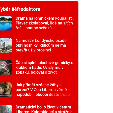
ýběr šéfredaktora
Drama na lomnickém koupališti.
Plavec zkolaboval, lidé na sítích
řešili pomoc svědků
Na most v Londýnské osadili
obří nosníky. Řidičům se má
otevřít už v prosinci
Čáp si spletl plastové gumičky s
klubkem hadů. Uvízly mu v
zobáku, bojoval o život
Jak přimět vzácné žáby k
páření? V Zoo Liberec věrně
napodobili období dešťů tropů
Dramatický boj o život v centru
Liberce: Kolemjdoucí a strážníci