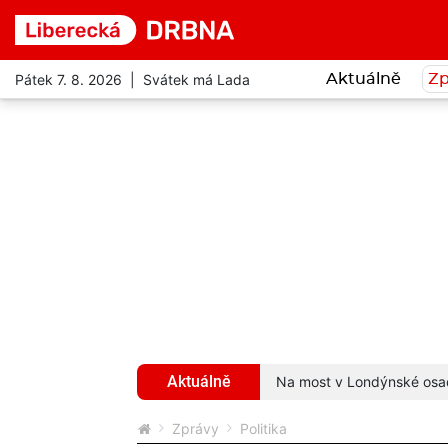
Pátek 7. 8. 2026 | Svátek má Lada
Aktuálně
Zp
Aktuálně
. Uvízly mu v zobáku, bojoval o život
více...
Na most v Londýnské osadi
Zprávy
Politika