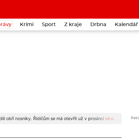
rávy
Krimi
Sport
Z kraje
Drbna
Kalendář 
li obří nosníky. Řidičům se má otevřít už v prosinci
více...
Znáte