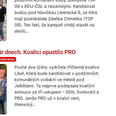
podzimní komunální volby domluvila TOP
09 s KDU-ČSL a nezávislými. Kandidovat
budou pod hlavičkou Liberecká 9, za lídra
mají podnikatele Zdeňka Chmelíka (TOP
09). Ten řekl, že kampaň chtějí stavět na
devíti...
ár dnech. Koalici opustilo PRO
Liberecko
Pouhé dva týdny vydržela tříčlenná koalice
Libe!, která bude kandidovat v podzimních
komunálních volbách ve městě pod
Ještědem. Ta nejprve podepsala koaliční
smlouvu ze tří uskupení – GEN, Svobodní a
PRO. Jenže PRO už v koalici není,
liberecký...