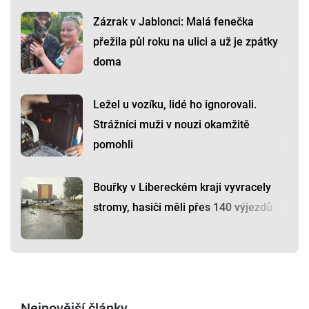
Zázrak v Jablonci: Malá fenečka
přežila půl roku na ulici a už je zpátky
doma
Ležel u vozíku, lidé ho ignorovali.
Strážníci muži v nouzi okamžitě
pomohli
Bouřky v Libereckém kraji vyvracely
stromy, hasiči měli přes 140 výjezdů
Nejnovější články