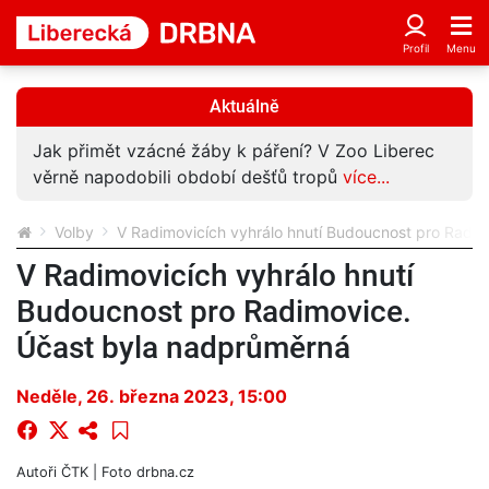
Aktuálně
Jak přimět vzácné žáby k páření? V Zoo Liberec
věrně napodobili období dešťů tropů
více...
Volby
V Radimovicích vyhrálo hnutí Budoucnost pro Radi
V Radimovicích vyhrálo hnutí
Budoucnost pro Radimovice.
Účast byla nadprůměrná
Neděle, 26. března 2023, 15:00
Autoři
ČTK
| Foto
drbna.cz