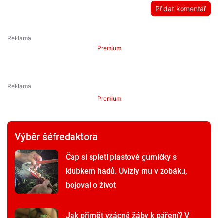
Přidat komentář
Premium
Premium
Výběr šéfredaktora
Čáp si spletl plastové gumičky s
klubkem hadů. Uvízly mu v zobáku,
bojoval o život
Jak přimět vzácné žáby k páření? V