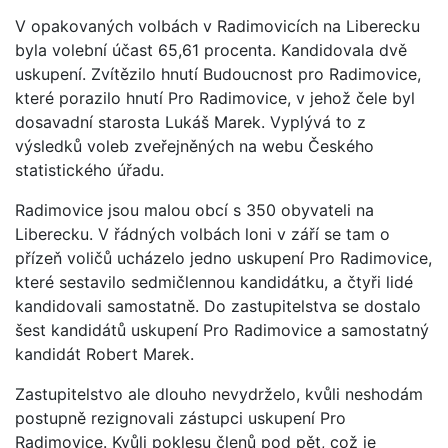
V opakovaných volbách v Radimovicích na Liberecku
byla volební účast 65,61 procenta. Kandidovala dvě
uskupení. Zvítězilo hnutí Budoucnost pro Radimovice,
které porazilo hnutí Pro Radimovice, v jehož čele byl
dosavadní starosta Lukáš Marek. Vyplývá to z
výsledků voleb zveřejněných na webu Českého
statistického úřadu.
Radimovice jsou malou obcí s 350 obyvateli na
Liberecku. V řádných volbách loni v září se tam o
přízeň voličů ucházelo jedno uskupení Pro Radimovice,
které sestavilo sedmičlennou kandidátku, a čtyři lidé
kandidovali samostatně. Do zastupitelstva se dostalo
šest kandidátů uskupení Pro Radimovice a samostatný
kandidát Robert Marek.
Zastupitelstvo ale dlouho nevydrželo, kvůli neshodám
postupně rezignovali zástupci uskupení Pro
Radimovice. Kvůli poklesu členů pod pět, což je