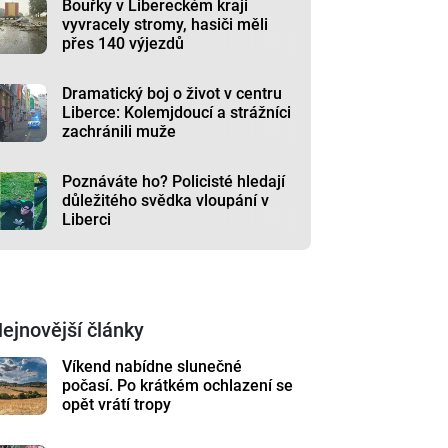
Bouřky v Libereckém kraji
vyvracely stromy, hasiči měli
přes 140 výjezdů
Dramatický boj o život v centru
Liberce: Kolemjdoucí a strážníci
zachránili muže
Poznáváte ho? Policisté hledají
důležitého svědka vloupání v
Liberci
ejnovější články
Víkend nabídne slunečné
počasí. Po krátkém ochlazení se
opět vrátí tropy