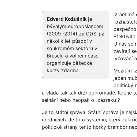
Izrael má 
Edvard Kožušník
je
rozhašteře
bývalým europoslancem
bezpečnos
(2009 -2014) za ODS, již
Efektivita
několik let působí v
U nás se 
soukromém sektoru v
zavírají s
Bruselu a volném čase
lyžování 
organizuje běžecké
kurzy zdarma.
Mezitím I
jeden muž,
politický 
a vláda tak tak drží pohromadě. Kde je t
selhání nebo naopak o „zázraku“?
Je to státní správa. Státní správa je nej
úřednících. Je to o systému, který zakrně
politické strany tento horký brambor nech