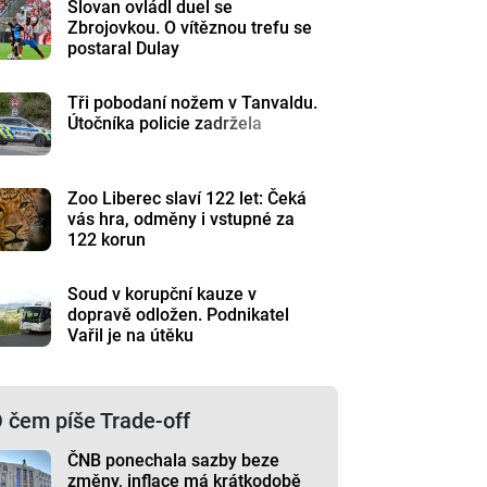
Slovan ovládl duel se
Zbrojovkou. O vítěznou trefu se
postaral Dulay
Tři pobodaní nožem v Tanvaldu.
Útočníka policie zadržela
Zoo Liberec slaví 122 let: Čeká
vás hra, odměny i vstupné za
122 korun
Soud v korupční kauze v
dopravě odložen. Podnikatel
Vařil je na útěku
 čem píše Trade-off
ČNB ponechala sazby beze
změny, inflace má krátkodobě