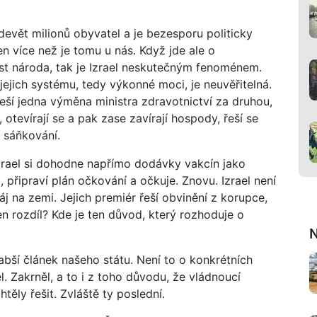
devět milionů obyvatel a je bezesporu politicky
n více než je tomu u nás. Když jde ale o
t národa, tak je Izrael neskutečným fenoménem.
 jejich systému, tedy výkonné moci, je neuvěřitelná.
řeší jedna výměna ministra zdravotnictví za druhou,
e, otevírají se a pak zase zavírají hospody, řeší se
a sáňkování.
zrael si dohodne napřímo dodávky vakcín jako
 připraví plán očkování a očkuje. Znovu. Izrael není
ráj na zemi. Jejich premiér řeší obvinění z korupce,
en rozdíl? Kde je ten důvod, který rozhoduje o
N
slabší článek našeho státu. Není to o konkrétních
l. Zakrněl, a to i z toho důvodu, že vládnoucí
těly řešit. Zvláště ty poslední.