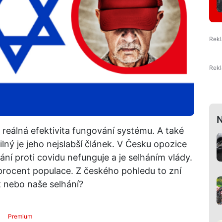
N
e reálná efektivita fungování systému. A také
silný je jeho nejslabší článek. V Česku opozice
í proti covidu nefunguje a je selháním vlády.
0 procent populace. Z českého pohledu to zní
k nebo naše selhání?
Premium