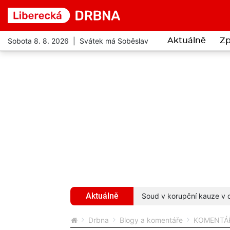
Sobota 8. 8. 2026 | Svátek má Soběslav
Aktuálně
Zp
Aktuálně
ny i vstupné za 122 korun
více...
Soud v korupční kauze v d
Drbna
Blogy a komentáře
KOMENTÁŘ: