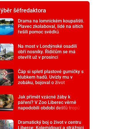
ýběr šéfredaktora
Drama na lomnickém koupališti.
Plavec zkolaboval, lidé na sítích
řešili pomoc svědků
Na most v Londýnské osadili
obří nosníky. Řidičům se má
otevřít už v prosinci
Čáp si spletl plastové gumičky s
klubkem hadů. Uvízly mu v
zobáku, bojoval o život
Jak přimět vzácné žáby k
páření? V Zoo Liberec věrně
napodobili období dešťů tropů
Dramatický boj o život v centru
Liberce: Kolemjdoucí a strážníci