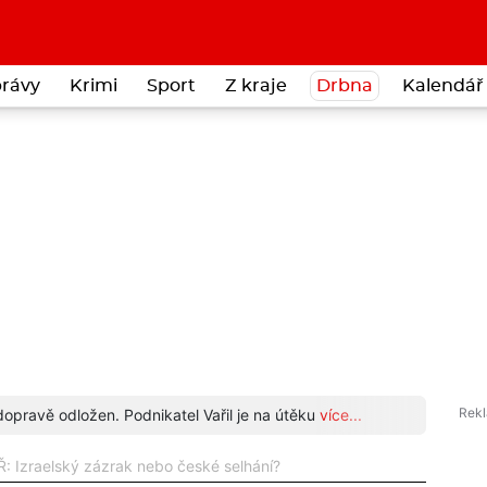
rávy
Krimi
Sport
Z kraje
Drbna
Kalendář 
opravě odložen. Podnikatel Vařil je na útěku
více...
Tři p
 Izraelský zázrak nebo české selhání?