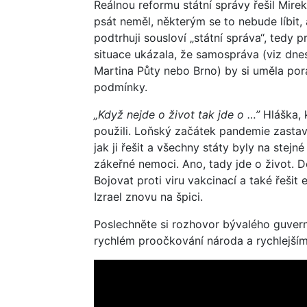
Reálnou reformu státní správy řešil Mire
psát neměl, některým se to nebude líbit, 
podtrhuji sousloví „státní správa“, tedy 
situace ukázala, že samospráva (viz dnes
Martina Půty nebo Brno) by si uměla por
podmínky.
„Když nejde o život tak jde o …”
Hláška, 
použili. Loňský začátek pandemie zastavi
jak ji řešit a všechny státy byly na stejn
zákeřné nemoci. Ano, tady jde o život. D
Bojovat proti viru vakcinací a také řešit
Izrael znovu na špici.
Poslechněte si rozhovor bývalého guvern
rychlém proočkování národa a rychlejším 