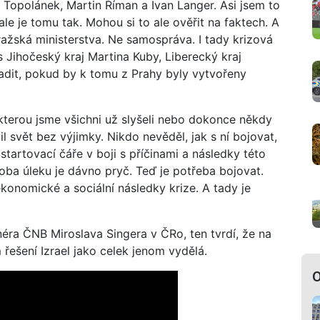
k Topolánek, Martin Říman a Ivan Langer. Asi jsem to
ale je tomu tak. Mohou si to ale ověřit na faktech. A
pražská ministerstva. Ne samospráva. I tady krizová
 Jihočeský kraj Martina Kuby, Liberecký kraj
adit, pokud by k tomu z Prahy byly vytvořeny
kterou jsme všichni už slyšeli nebo dokonce někdy
l svět bez výjimky. Nikdo nevěděl, jak s ní bojovat,
é startovací čáře v boji s příčinami a následky této
oba úleku je dávno pryč. Teď je potřeba bojovat.
 ekonomické a sociální následky krize. A tady je
éra ČNB Miroslava Singera v ČRo, ten tvrdí, že na
řešení Izrael jako celek jenom vydělá.
O