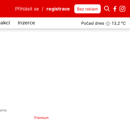
Přihlásit se
/
registrace
Bez reklam
Počasí dnes
13,2 °C
akcí
Inzerce
obodaní nožem v Tanvaldu. Útočníka policie zadržela
více...
Premium