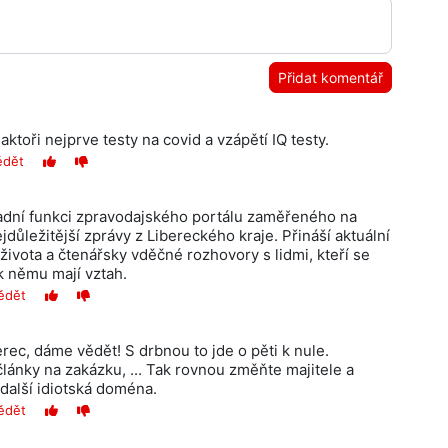
Přidat komentář
aktoři nejprve testy na covid a vzápětí IQ testy.
ědět
ladní funkci zpravodajského portálu zaměřeného na
důležitější zprávy z Libereckého kraje. Přináší aktuální
života a čtenářsky vděčné rozhovory s lidmi, kteří se
 k němu mají vztah.
ědět
ec, dáme vědět! S drbnou to jde o pěti k nule.
lánky na zakázku, ... Tak rovnou změňte majitele a
další idiotská doména.
ědět