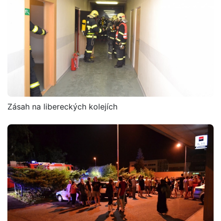
Zásah na libereckých kolejích