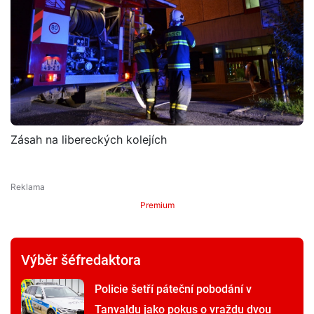
Zásah na libereckých kolejích
Premium
Výběr šéfredaktora
Policie šetří páteční pobodání v
Tanvaldu jako pokus o vraždu dvou