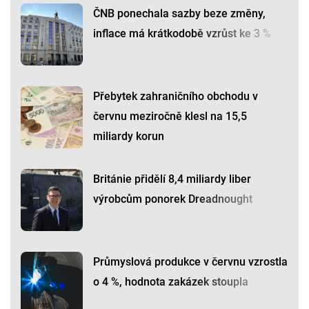
ČNB ponechala sazby beze změny,
inflace má krátkodobě vzrůst ke 3 %
Přebytek zahraničního obchodu v
červnu meziročně klesl na 15,5
miliardy korun
Británie přidělí 8,4 miliardy liber
výrobcům ponorek Dreadnought
Průmyslová produkce v červnu vzrostla
o 4 %, hodnota zakázek stoupla