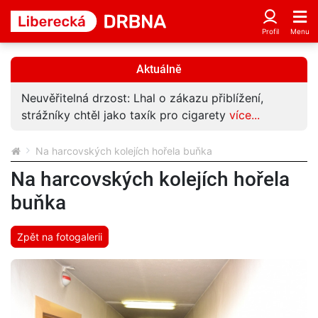
Aktuálně
Neuvěřitelná drzost: Lhal o zákazu přiblížení,
strážníky chtěl jako taxík pro cigarety
více...
Na harcovských kolejích hořela buňka
Na harcovských kolejích hořela
buňka
Zpět na fotogalerii