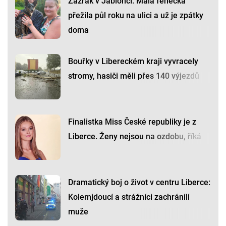
Zázrak v Jablonci: Malá fenečka
přežila půl roku na ulici a už je zpátky
doma
Bouřky v Libereckém kraji vyvracely
stromy, hasiči měli přes 140 výjezdů
Finalistka Miss České republiky je z
Liberce. Ženy nejsou na ozdobu, říká
Dramatický boj o život v centru Liberce:
Kolemjdoucí a strážníci zachránili
muže