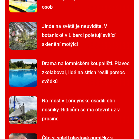
osob
Jinde na světě je neuvidíte. V
botanické v Liberci poletují svítící
sklenění motýlci
Drama na lomnickém koupališti. Plavec
zkolaboval, lidé na sítích řešili pomoc
svědků
Na most v Londýnské osadili obří
nosníky. Řidičům se má otevřít už v
prosinci
Čáp si spletl plastové gumičky s