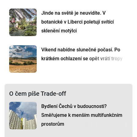
Jinde na světě je neuvidíte. V
botanické v Liberci poletují svítící
sklenění motýlci
Víkend nabídne slunečné počasí. Po
krátkém ochlazení se opět vrátí tropy
O čem píše Trade-off
Bydlení Čechů v budoucnosti?
Směřujeme k menším multifunkčním
prostorům