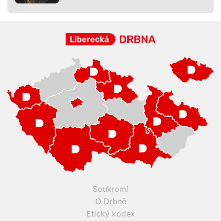
Soukromí
O Drbně
Etický kodex