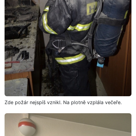
Zde požár nejspíš vznikl. Na plotně vzplála večeře.