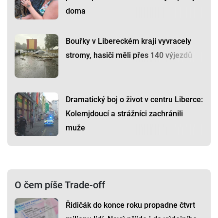
doma
Bouřky v Libereckém kraji vyvracely
stromy, hasiči měli přes 140 výjezdů
Dramatický boj o život v centru Liberce:
Kolemjdoucí a strážníci zachránili
muže
O čem píše Trade-off
Řidičák do konce roku propadne čtvrt