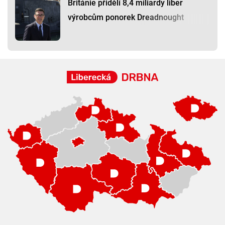
Británie přidělí 8,4 miliardy liber
výrobcům ponorek Dreadnought