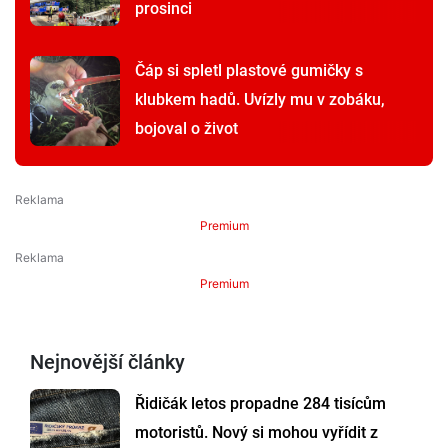
prosinci
Čáp si spletl plastové gumičky s
klubkem hadů. Uvízly mu v zobáku,
bojoval o život
Premium
Premium
Nejnovější články
Řidičák letos propadne 284 tisícům
motoristů. Nový si mohou vyřídit z