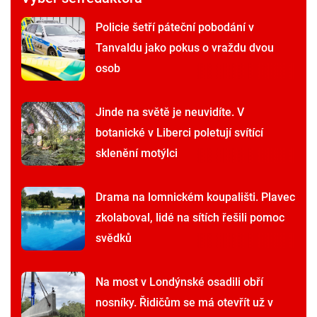
Policie šetří páteční pobodání v
Tanvaldu jako pokus o vraždu dvou
osob
Jinde na světě je neuvidíte. V
botanické v Liberci poletují svítící
sklenění motýlci
Drama na lomnickém koupališti. Plavec
zkolaboval, lidé na sítích řešili pomoc
svědků
Na most v Londýnské osadili obří
nosníky. Řidičům se má otevřít už v