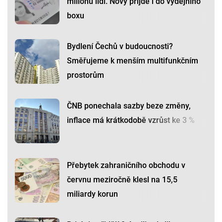
milionu lidí. Nový přijde i do výdejního
boxu
Bydlení Čechů v budoucnosti?
Směřujeme k menším multifunkčním
prostorům
ČNB ponechala sazby beze změny,
inflace má krátkodobě vzrůst ke 3 %
Přebytek zahraničního obchodu v
červnu meziročně klesl na 15,5
miliardy korun