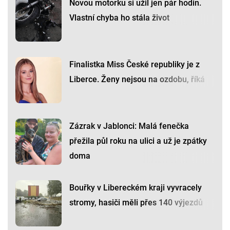
Novou motorku si užil jen pár hodin.
Vlastní chyba ho stála život
Finalistka Miss České republiky je z
Liberce. Ženy nejsou na ozdobu, říká
Zázrak v Jablonci: Malá fenečka
přežila půl roku na ulici a už je zpátky
doma
Bouřky v Libereckém kraji vyvracely
stromy, hasiči měli přes 140 výjezdů