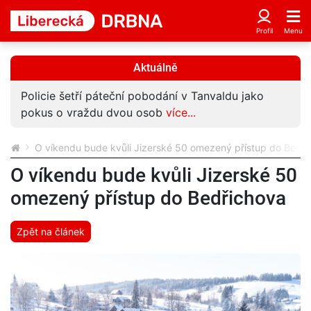
Aktuálně
Policie šetří páteční pobodání v Tanvaldu jako
pokus o vraždu dvou osob
více...
O víkendu bude kvůli Jizerské 50 omezený přístup do Bedř
O víkendu bude kvůli Jizerské 50
omezený přístup do Bedřichova
Zpět na článek