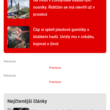
Na most v Londýnské osadili obří
nosníky. Řidičům se má otevřít už v
prosinci
Čáp si spletl plastové gumičky s
klubkem hadů. Uvízly mu v zobáku,
bojoval o život
Premium
Premium
Nejčtenější články