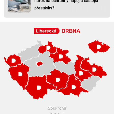
nárok na ochranný nápoj a častější
přestávky?
Soukromí