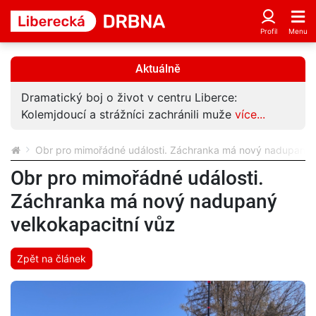
Aktuálně
Dramatický boj o život v centru Liberce:
Kolemjdoucí a strážníci zachránili muže
více...
Obr pro mimořádné události. Záchranka má nový nadupaný v
Obr pro mimořádné události.
Záchranka má nový nadupaný
velkokapacitní vůz
Zpět na článek