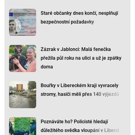
Staré občanky dnes končí, nesplňují
bezpečnostní požadavky
Zázrak v Jablonci: Malá fenečka
přežila půl roku na ulici a už je zpátky
doma
Bouřky v Libereckém kraji vyvracely
stromy, hasiči měli přes 140 výjezdů
Poznáváte ho? Policisté hledají
důležitého svědka vloupání v Liberci