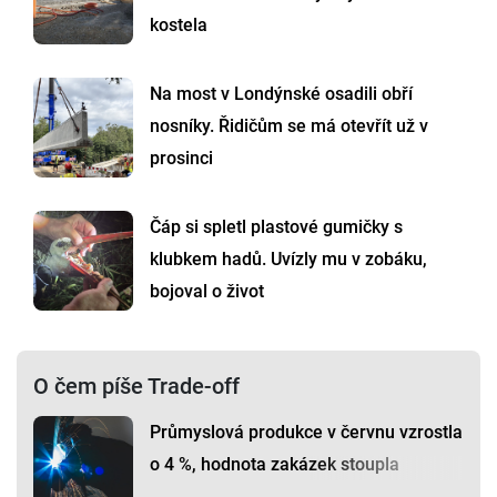
kostela
Na most v Londýnské osadili obří
nosníky. Řidičům se má otevřít už v
prosinci
Čáp si spletl plastové gumičky s
klubkem hadů. Uvízly mu v zobáku,
bojoval o život
O čem píše Trade-off
Průmyslová produkce v červnu vzrostla
o 4 %, hodnota zakázek stoupla