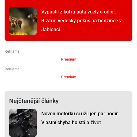
Vypustil z kufru auta včely a odjel:
Bizarní vědecký pokus na benzínce v
Jablonci
Premium
Premium
Nejčtenější články
Novou motorku si užil jen pár hodin.
Vlastní chyba ho stála život