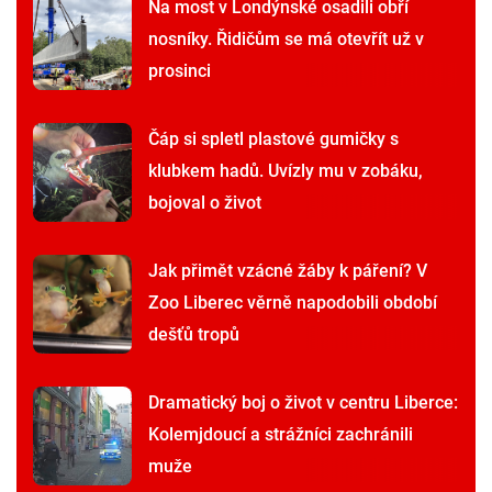
Na most v Londýnské osadili obří
nosníky. Řidičům se má otevřít už v
prosinci
Čáp si spletl plastové gumičky s
klubkem hadů. Uvízly mu v zobáku,
bojoval o život
Jak přimět vzácné žáby k páření? V
Zoo Liberec věrně napodobili období
dešťů tropů
Dramatický boj o život v centru Liberce:
Kolemjdoucí a strážníci zachránili
muže