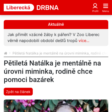
Aktuálně
Jak přimět vzácné žáby k páření? V Zoo Liberec
věrně napodobili období dešťů tropů
více...
Pětiletá Natálka je mentálně na úrovni miminka, rodině chc
Pětiletá Natálka je mentálně na
úrovni miminka, rodině chce
pomoci bazárek
Zpět na článek