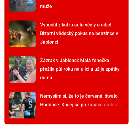
muže
Vypustil z kufru auta včely a odjel:
Bizarní vědecký pokus na benzínce v
Jablonci
Zázrak v Jablonci: Malá fenečka
přežila půl roku na ulici a už je zpátky
doma
Nemyslím si, že to je červená, štvalo
Hodouše. Kušej se po zápase omlouval