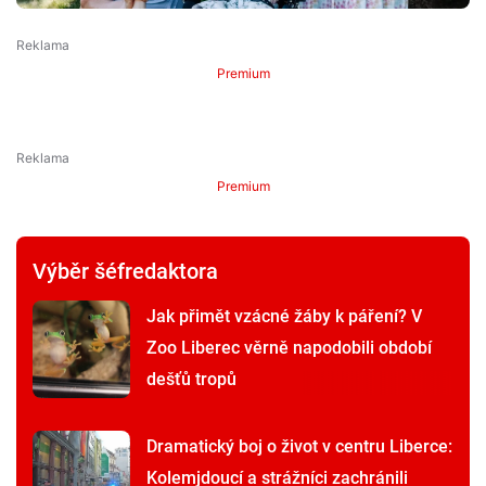
Premium
Premium
Výběr šéfredaktora
Jak přimět vzácné žáby k páření? V
Zoo Liberec věrně napodobili období
dešťů tropů
Dramatický boj o život v centru Liberce:
Kolemjdoucí a strážníci zachránili