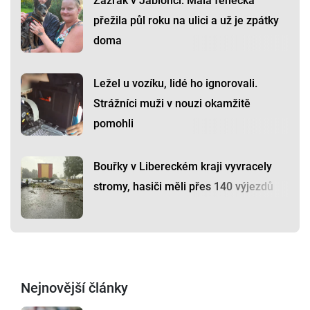
Zázrak v Jablonci: Malá fenečka
přežila půl roku na ulici a už je zpátky
doma
Ležel u vozíku, lidé ho ignorovali.
Strážníci muži v nouzi okamžitě
pomohli
Bouřky v Libereckém kraji vyvracely
stromy, hasiči měli přes 140 výjezdů
Nejnovější články