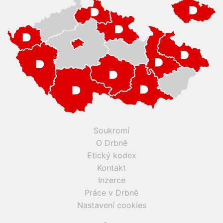
Soukromí
O Drbně
Etický kodex
Kontakt
Inzerce
Práce v Drbně
Nastavení cookies