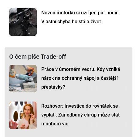
Novou motorku si užil jen pár hodin.
Vlastní chyba ho stála život
O čem píše Trade-off
Práce v úmorném vedru. Kdy vzniká
nárok na ochranný nápoj a častější
přestávky?
Rozhovor: Investice do rovnátek se
vyplatí. Zanedbaný chrup může stát
mnohem víc