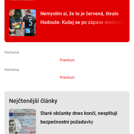
Nemyslím si, že to je červená, štvalo
Hodouše. Kušej se po zápase omlouval
Premium
Premium
Nejčtenější články
Staré občanky dnes končí, nesplňují
bezpečnostní požadavky