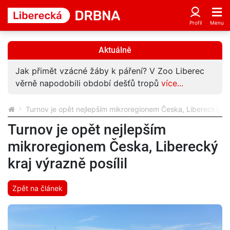
Aktuálně
Jak přimět vzácné žáby k páření? V Zoo Liberec
věrně napodobili období dešťů tropů
více...
Turnov je opět nejlepším mikroregionem Česka, Liberecký kraj
Turnov je opět nejlepším
mikroregionem Česka, Liberecký
kraj výrazně posílil
Zpět na článek