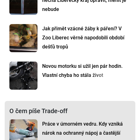
nechá Liberecký kraj opravit, měnit je
nebude
Jak přimět vzácné žáby k páření? V
Zoo Liberec věrně napodobili období
dešťů tropů
Novou motorku si užil jen pár hodin.
Vlastní chyba ho stála život
O čem píše Trade-off
Práce v úmorném vedru. Kdy vzniká
nárok na ochranný nápoj a častější