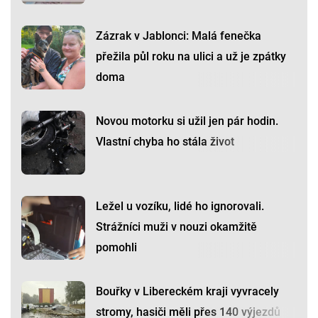
Zázrak v Jablonci: Malá fenečka
přežila půl roku na ulici a už je zpátky
doma
Novou motorku si užil jen pár hodin.
Vlastní chyba ho stála život
Ležel u vozíku, lidé ho ignorovali.
Strážníci muži v nouzi okamžitě
pomohli
Bouřky v Libereckém kraji vyvracely
stromy, hasiči měli přes 140 výjezdů