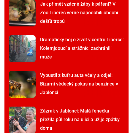
Jak přimět vzácné žáby k páření? V
Zoo Liberec věrně napodobili období
dešťů tropů
Dramatický boj o život v centru Liberce:
Kolemjdoucí a strážníci zachránili
muže
Vypustil z kufru auta včely a odjel:
Bizarní vědecký pokus na benzínce v
Jablonci
Zázrak v Jablonci: Malá fenečka
přežila půl roku na ulici a už je zpátky
doma