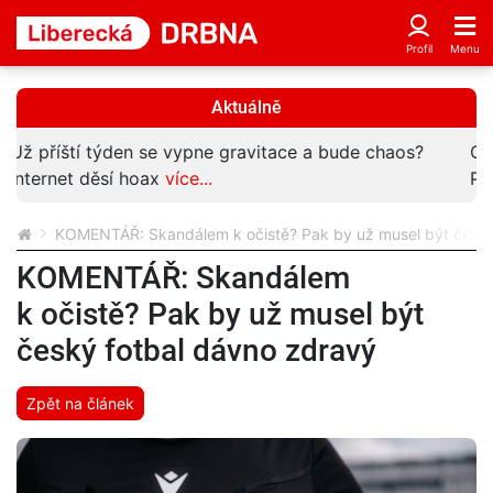
Aktuálně
Obří tubus propojí nemocnici s novou budovou.
Počítejte s omezením v areálu
více...
KOMENTÁŘ: Skandálem k očistě? Pak by už musel být český
KOMENTÁŘ: Skandálem
k očistě? Pak by už musel být
český fotbal dávno zdravý
Zpět na článek