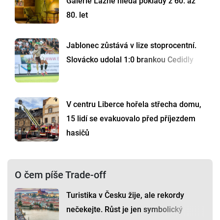
Galerie Lázně hledá poklady z 60. až
80. let
Jablonec zůstává v lize stoprocentní.
Slovácko udolal 1:0 brankou Cedidly
V centru Liberce hořela střecha domu,
15 lidí se evakuovalo před příjezdem
hasičů
O čem píše Trade-off
Turistika v Česku žije, ale rekordy
nečekejte. Růst je jen symbolický