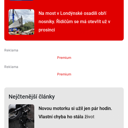
Na most v Londýnské osadili obří
nosníky. Řidičům se má otevřít už v
prosinci
Premium
Premium
Nejčtenější články
Novou motorku si užil jen pár hodin.
Vlastní chyba ho stála život