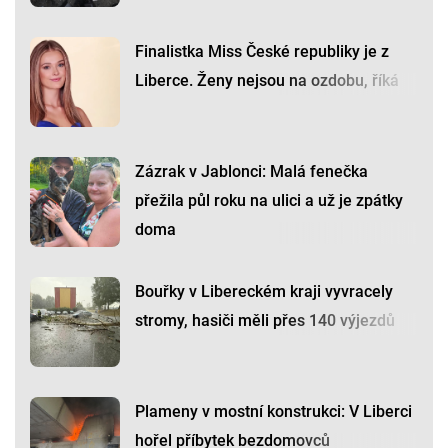
Finalistka Miss České republiky je z
Liberce. Ženy nejsou na ozdobu, říká
Zázrak v Jablonci: Malá fenečka
přežila půl roku na ulici a už je zpátky
doma
Bouřky v Libereckém kraji vyvracely
stromy, hasiči měli přes 140 výjezdů
Plameny v mostní konstrukci: V Liberci
hořel příbytek bezdomovců