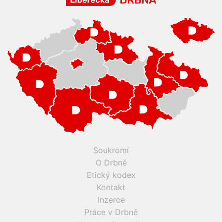
Soukromí
O Drbně
Etický kodex
Kontakt
Inzerce
Práce v Drbně