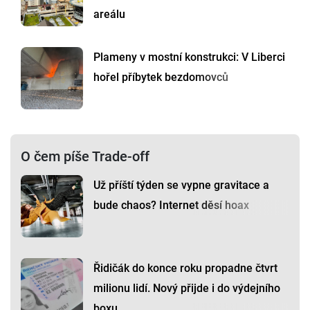
areálu
Plameny v mostní konstrukci: V Liberci
hořel příbytek bezdomovců
O čem píše Trade-off
Už příští týden se vypne gravitace a
bude chaos? Internet děsí hoax
Řidičák do konce roku propadne čtvrt
milionu lidí. Nový přijde i do výdejního
boxu