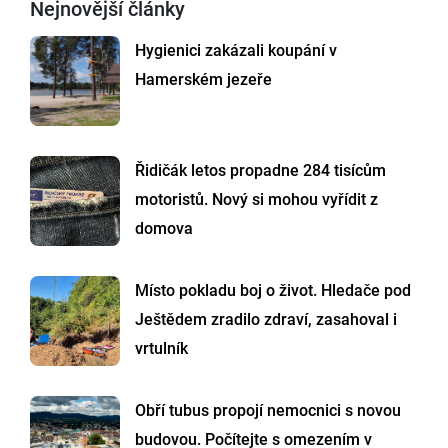
Nejnovější články
Hygienici zakázali koupání v
Hamerském jezeře
Řidičák letos propadne 284 tisícům
motoristů. Nový si mohou vyřídit z
domova
Místo pokladu boj o život. Hledače pod
Ještědem zradilo zdraví, zasahoval i
vrtulník
Obří tubus propojí nemocnici s novou
budovou. Počítejte s omezením v