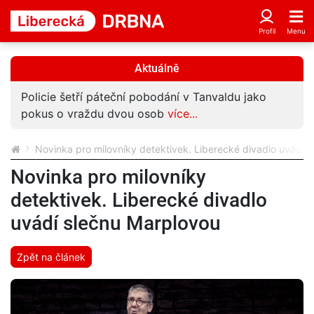
Aktuálně
Policie šetří páteční pobodání v Tanvaldu jako
pokus o vraždu dvou osob
více...
Novinka pro milovníky detektivek. Liberecké divadlo uvádí 
Novinka pro milovníky
detektivek. Liberecké divadlo
uvádí slečnu Marplovou
Zpět na článek