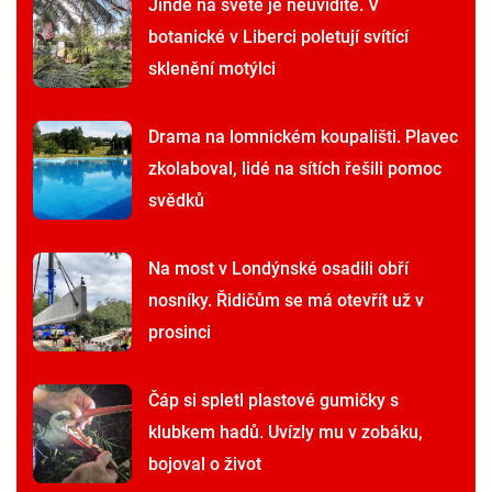
Jinde na světě je neuvidíte. V
botanické v Liberci poletují svítící
sklenění motýlci
Drama na lomnickém koupališti. Plavec
zkolaboval, lidé na sítích řešili pomoc
svědků
Na most v Londýnské osadili obří
nosníky. Řidičům se má otevřít už v
prosinci
Čáp si spletl plastové gumičky s
klubkem hadů. Uvízly mu v zobáku,
bojoval o život