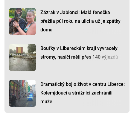
Zázrak v Jablonci: Malá fenečka
přežila půl roku na ulici a už je zpátky
doma
Bouřky v Libereckém kraji vyvracely
stromy, hasiči měli přes 140 výjezdů
Dramatický boj o život v centru Liberce:
Kolemjdoucí a strážníci zachránili
muže