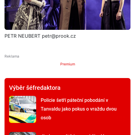
PETR NEUBERT petr@prook.cz
Premium
Výběr šéfredaktora
Policie šetří páteční pobodání v
Tanvaldu jako pokus o vraždu dvou
osob