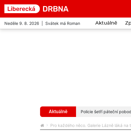
Neděle 9. 8. 2026 | Svátek má Roman
Aktuálně
Zp
Aktuálně
 příbytek bezdomovců
více...
Policie šetří páteční pob
Pro každého něco. Galerie Lázně láká na tř