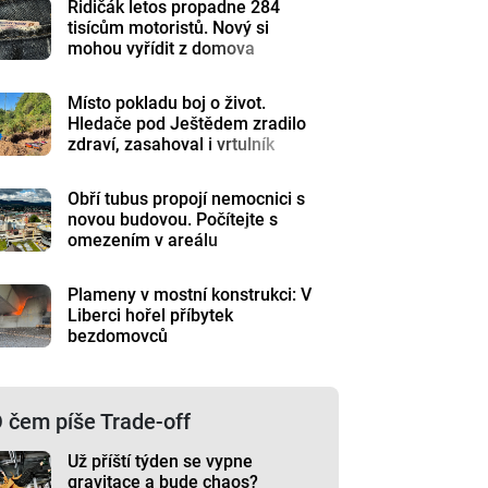
Řidičák letos propadne 284
tisícům motoristů. Nový si
mohou vyřídit z domova
Místo pokladu boj o život.
Hledače pod Ještědem zradilo
zdraví, zasahoval i vrtulník
Obří tubus propojí nemocnici s
novou budovou. Počítejte s
omezením v areálu
Plameny v mostní konstrukci: V
Liberci hořel příbytek
bezdomovců
 čem píše Trade-off
Už příští týden se vypne
gravitace a bude chaos?