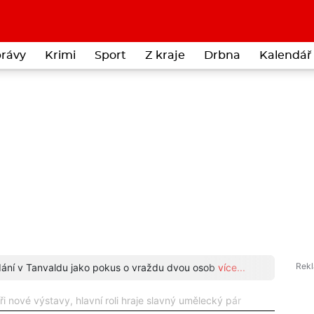
rávy
Krimi
Sport
Z kraje
Drbna
Kalendář 
odání v Tanvaldu jako pokus o vraždu dvou osob
více...
Neuvěř
i nové výstavy, hlavní roli hraje slavný umělecký pár