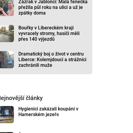
Zázrak v Jablonci: Malá fenečka
přežila půl roku na ulici a už je
zpátky doma
Bouřky v Libereckém kraji
vyvracely stromy, hasiči měli
přes 140 výjezdů
Dramatický boj o život v centru
Liberce: Kolemjdoucí a strážníci
zachránili muže
ejnovější články
Hygienici zakázali koupání v
Hamerském jezeře