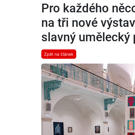
Pro každého něco
na tři nové výstavy
slavný umělecký 
Zpět na článek