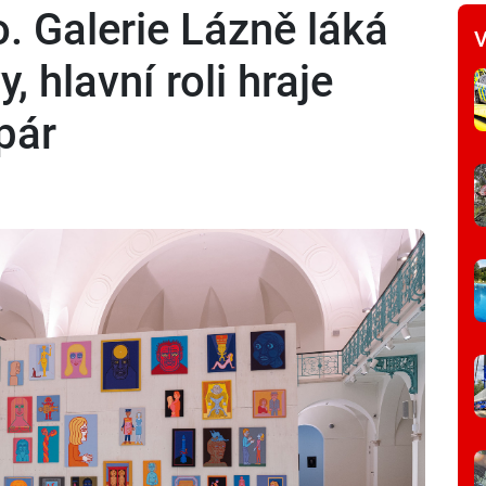
. Galerie Lázně láká
V
, hlavní roli hraje
pár