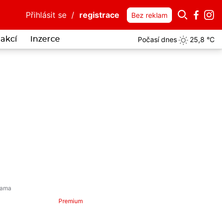
Přihlásit se
/
registrace
Bez reklam
Počasí dnes
25,8 °C
akcí
Inzerce
itelná drzost: Lhal o zákazu přiblížení, strážníky chtěl jako taxík pr
Premium