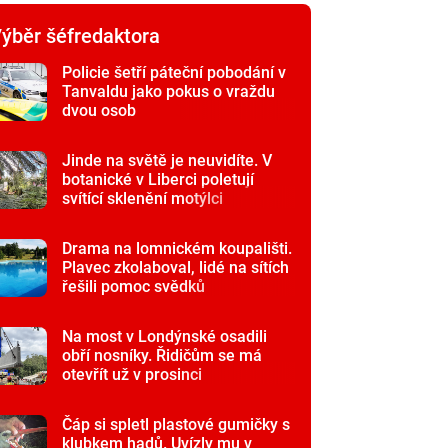
ýběr šéfredaktora
Policie šetří páteční pobodání v
Tanvaldu jako pokus o vraždu
dvou osob
Jinde na světě je neuvidíte. V
botanické v Liberci poletují
svítící sklenění motýlci
Drama na lomnickém koupališti.
Plavec zkolaboval, lidé na sítích
řešili pomoc svědků
Na most v Londýnské osadili
obří nosníky. Řidičům se má
otevřít už v prosinci
Čáp si spletl plastové gumičky s
klubkem hadů. Uvízly mu v