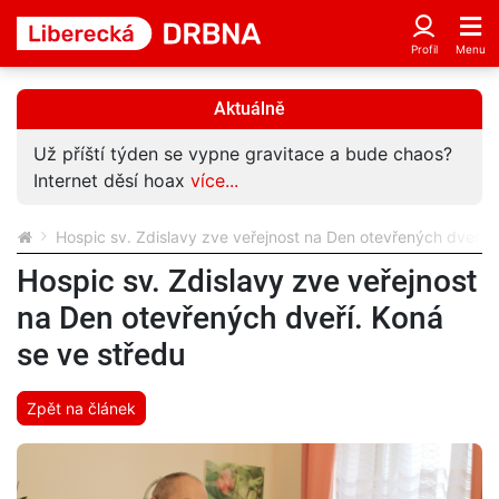
Aktuálně
Už příští týden se vypne gravitace a bude chaos?
Internet děsí hoax
více...
Hospic sv. Zdislavy zve veřejnost na Den otevřených dveří. 
Hospic sv. Zdislavy zve veřejnost
na Den otevřených dveří. Koná
se ve středu
Zpět na článek