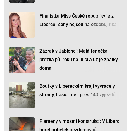
Finalistka Miss České republiky je z
Liberce. Ženy nejsou na ozdobu, říká
Zázrak v Jablonci: Malá fenečka
přežila půl roku na ulici a už je zpátky
doma
Bouřky v Libereckém kraji vyvracely
stromy, hasiči měli přes 140 výjezdů
Plameny v mostní konstrukci: V Liberci
hořel příbytek bezdomovců