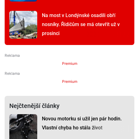
Na most v Londýnské osadili obří
nosníky. Řidičům se má otevřít už v
prosinci
Premium
Premium
Nejčtenější články
Novou motorku si užil jen pár hodin.
Vlastní chyba ho stála život