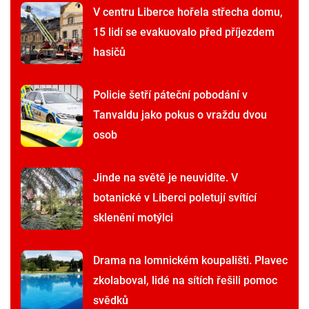
V centru Liberce hořela střecha domu,
15 lidí se evakuovalo před příjezdem
hasičů
Policie šetří páteční pobodání v
Tanvaldu jako pokus o vraždu dvou
osob
Jinde na světě je neuvidíte. V
botanické v Liberci poletují svítící
sklenění motýlci
Drama na lomnickém koupališti. Plavec
zkolaboval, lidé na sítích řešili pomoc
svědků