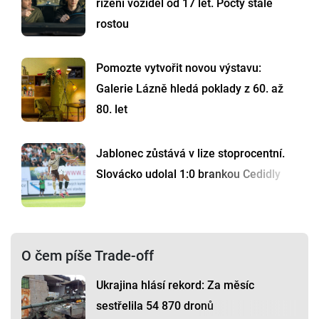
řízení vozidel od 17 let. Počty stále
rostou
Pomozte vytvořit novou výstavu:
Galerie Lázně hledá poklady z 60. až
80. let
Jablonec zůstává v lize stoprocentní.
Slovácko udolal 1:0 brankou Cedidly
O čem píše Trade-off
Ukrajina hlásí rekord: Za měsíc
sestřelila 54 870 dronů