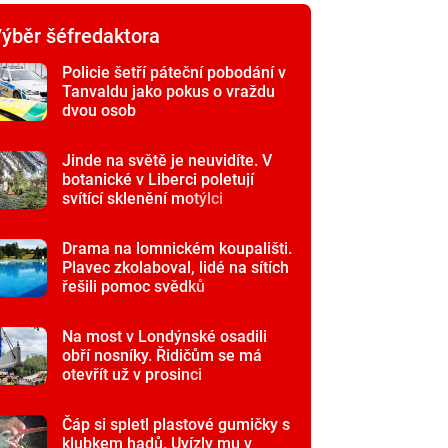
ýběr šéfredaktora
Policie šetří páteční pobodání v
Tanvaldu jako pokus o vraždu
dvou osob
Jinde na světě je neuvidíte. V
botanické v Liberci poletují
svítící sklenění motýlci
Drama na lomnickém koupališti.
Plavec zkolaboval, lidé na sítích
řešili pomoc svědků
Na most v Londýnské osadili
obří nosníky. Řidičům se má
otevřít už v prosinci
Čáp si spletl plastové gumičky s
klubkem hadů. Uvízly mu v