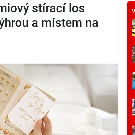
miový stírací los
V
ýhrou a místem na