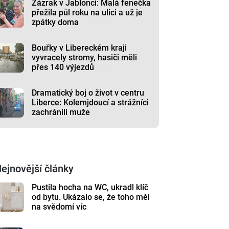
Zázrak v Jablonci: Malá fenečka
přežila půl roku na ulici a už je
zpátky doma
Bouřky v Libereckém kraji
vyvracely stromy, hasiči měli
přes 140 výjezdů
Dramatický boj o život v centru
Liberce: Kolemjdoucí a strážníci
zachránili muže
ejnovější články
Pustila hocha na WC, ukradl klíč
od bytu. Ukázalo se, že toho měl
na svědomí víc