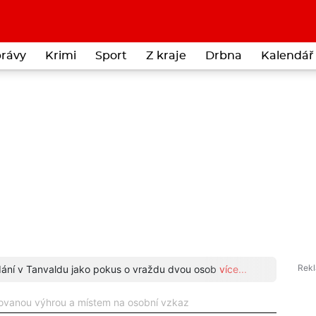
rávy
Krimi
Sport
Z kraje
Drbna
Kalendář 
odání v Tanvaldu jako pokus o vraždu dvou osob
více...
Neuvěř
antovanou výhrou a místem na osobní vzkaz