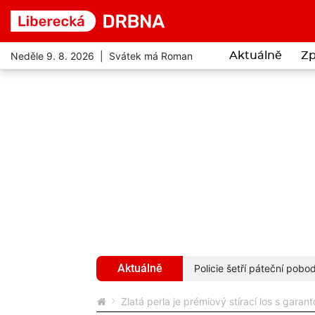
Neděle 9. 8. 2026 | Svátek má Roman
Aktuálně
Zp
Aktuálně
 příbytek bezdomovců
více...
Policie šetří páteční pob
Zlatá perla je prémiový stírací los s gar