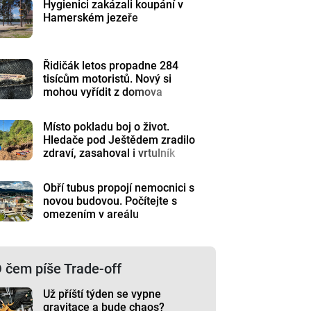
Hygienici zakázali koupání v
Hamerském jezeře
Řidičák letos propadne 284
tisícům motoristů. Nový si
mohou vyřídit z domova
Místo pokladu boj o život.
Hledače pod Ještědem zradilo
zdraví, zasahoval i vrtulník
Obří tubus propojí nemocnici s
novou budovou. Počítejte s
omezením v areálu
 čem píše Trade-off
Už příští týden se vypne
gravitace a bude chaos?