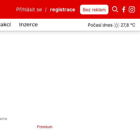
Přihlásit se
/
registrace
Bez reklam
Počasí dnes
27,8 °C
akcí
Inzerce
itelná drzost: Lhal o zákazu přiblížení, strážníky chtěl jako taxík pr
Premium