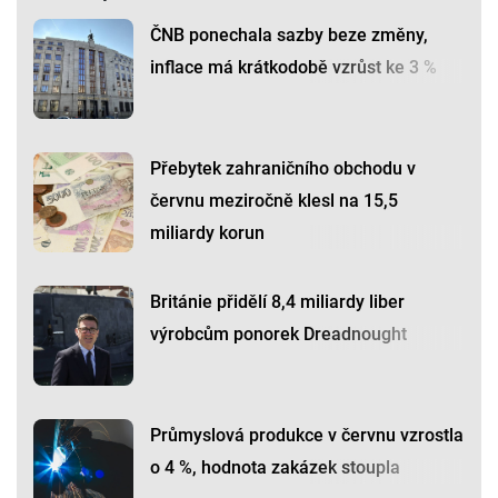
ČNB ponechala sazby beze změny,
inflace má krátkodobě vzrůst ke 3 %
Přebytek zahraničního obchodu v
červnu meziročně klesl na 15,5
miliardy korun
Británie přidělí 8,4 miliardy liber
výrobcům ponorek Dreadnought
Průmyslová produkce v červnu vzrostla
o 4 %, hodnota zakázek stoupla