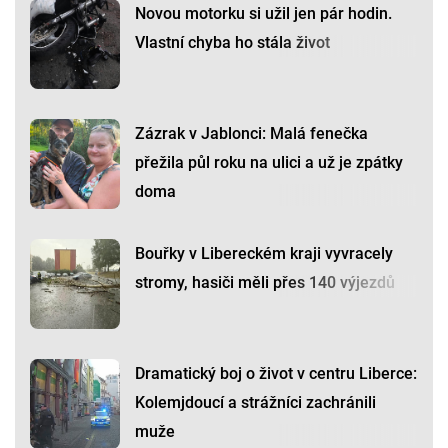
Novou motorku si užil jen pár hodin.
Vlastní chyba ho stála život
Zázrak v Jablonci: Malá fenečka
přežila půl roku na ulici a už je zpátky
doma
Bouřky v Libereckém kraji vyvracely
stromy, hasiči měli přes 140 výjezdů
Dramatický boj o život v centru Liberce:
Kolemjdoucí a strážníci zachránili
muže