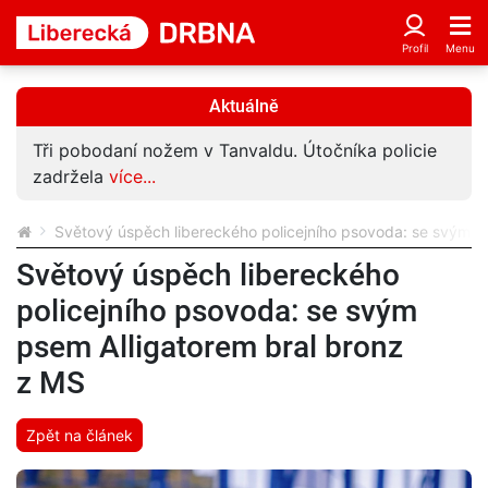
Aktuálně
icie
Znáte muže z fotky? Mohl by vědět víc o vloupá
do auta Horské služby v Liberci
více...
Světový úspěch libereckého policejního psovoda: se svým p
Světový úspěch libereckého
policejního psovoda: se svým
psem Alligatorem bral bronz
z MS
Zpět na článek