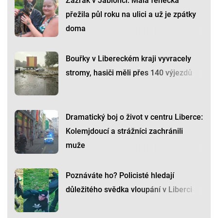
Zázrak v Jablonci: Malá fenečka
přežila půl roku na ulici a už je zpátky
doma
Bouřky v Libereckém kraji vyvracely
stromy, hasiči měli přes 140 výjezdů
Dramatický boj o život v centru Liberce:
Kolemjdoucí a strážníci zachránili
muže
Poznáváte ho? Policisté hledají
důležitého svědka vloupání v Liberci