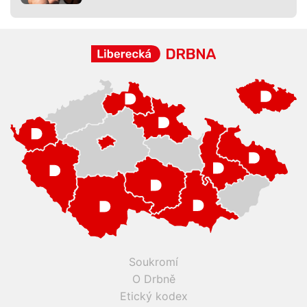
Soukromí
O Drbně
Etický kodex