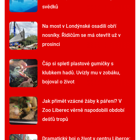
svědků
Na most v Londýnské osadili obří
nosníky. Řidičům se má otevřít už v
prosinci
Čáp si spletl plastové gumičky s
klubkem hadů. Uvízly mu v zobáku,
bojoval o život
Jak přimět vzácné žáby k páření? V
Zoo Liberec věrně napodobili období
dešťů tropů
Dramatický boj o život v centru Liberce: