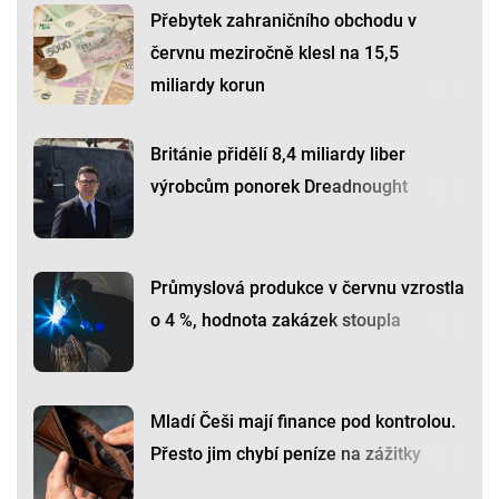
Přebytek zahraničního obchodu v
červnu meziročně klesl na 15,5
miliardy korun
Británie přidělí 8,4 miliardy liber
výrobcům ponorek Dreadnought
Průmyslová produkce v červnu vzrostla
o 4 %, hodnota zakázek stoupla
Mladí Češi mají finance pod kontrolou.
Přesto jim chybí peníze na zážitky