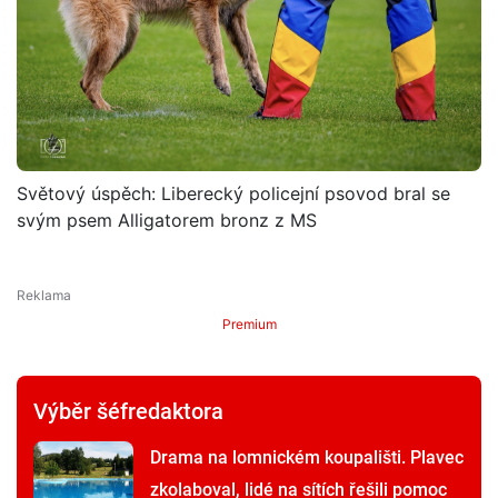
Světový úspěch: Liberecký policejní psovod bral se
svým psem Alligatorem bronz z MS
Premium
Výběr šéfredaktora
Drama na lomnickém koupališti. Plavec
zkolaboval, lidé na sítích řešili pomoc