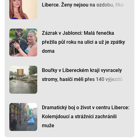
Liberce. Ženy nejsou na ozdobu, říká
Zázrak v Jablonci: Malá fenečka
přežila půl roku na ulici a už je zpátky
doma
Bouřky v Libereckém kraji vyvracely
stromy, hasiči měli přes 140 výjezdů
Dramatický boj o život v centru Liberce:
Kolemjdoucí a strážníci zachránili
muže