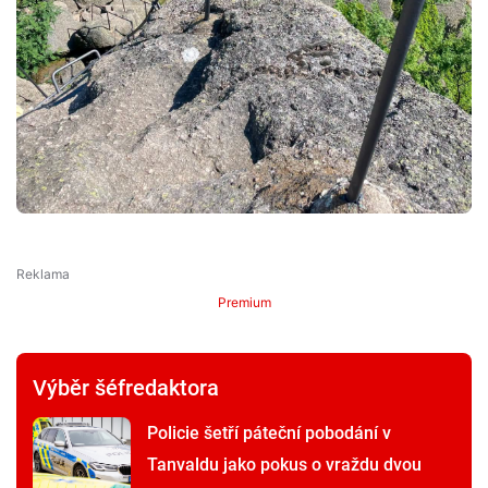
Premium
Výběr šéfredaktora
Policie šetří páteční pobodání v
Tanvaldu jako pokus o vraždu dvou