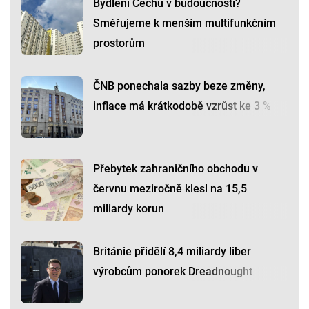
Bydlení Čechů v budoucnosti?
Směřujeme k menším multifunkčním
prostorům
ČNB ponechala sazby beze změny,
inflace má krátkodobě vzrůst ke 3 %
Přebytek zahraničního obchodu v
červnu meziročně klesl na 15,5
miliardy korun
Británie přidělí 8,4 miliardy liber
výrobcům ponorek Dreadnought