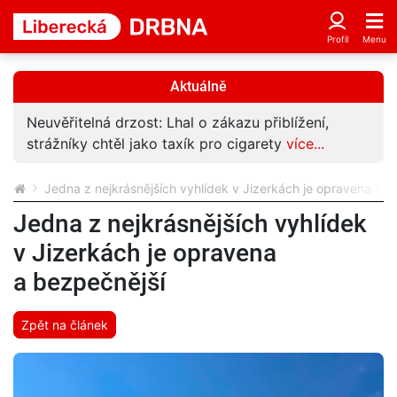
Aktuálně
Neuvěřitelná drzost: Lhal o zákazu přiblížení,
strážníky chtěl jako taxík pro cigarety
více...
Jedna z nejkrásnějších vyhlídek v Jizerkách je opravena a b
Jedna z nejkrásnějších vyhlídek
v Jizerkách je opravena
a bezpečnější
Zpět na článek