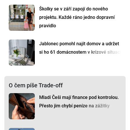
Školky se v září zapojí do nového
projektu. Každé ráno jedno dopravní
pravidlo
Jablonec pomohl najít domov a udržet
si ho 61 domácnostem v krizové situaci
O čem píše Trade-off
Mladí Češi mají finance pod kontrolou.
Přesto jim chybí peníze na zážitky