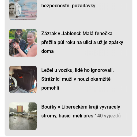
bezpečnostní požadavky
Zázrak v Jablonci: Malá fenečka
přežila půl roku na ulici a už je zpátky
doma
Ležel u vozíku, lidé ho ignorovali.
Strážníci muži v nouzi okamžitě
pomohli
Bouřky v Libereckém kraji vyvracely
stromy, hasiči měli přes 140 výjezdů