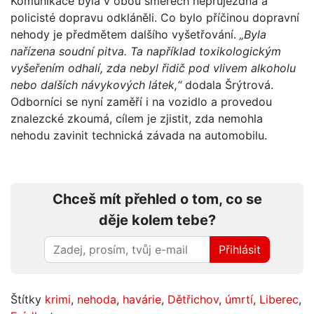
Komunikace byla v obou směrech neprůjezdná a
policisté dopravu odkláněli. Co bylo příčinou dopravní
nehody je předmětem dalšího vyšetřování.
„Byla
nařízena soudní pitva. Ta například toxikologickým
vyšeřením odhalí, zda nebyl řidič pod vlivem alkoholu
nebo dalších návykových látek,“
dodala Šrýtrová.
Odborníci se nyní zaměří i na vozidlo a provedou
znalezcké zkoumá, cílem je zjistit, zda nemohla
nehodu zavinit technická závada na automobilu.
Chceš mít přehled o tom, co se
děje kolem tebe?
Přihlásit
Štítky
krimi
,
nehoda
,
havárie
,
Dětřichov
,
úmrtí
,
Liberec
,