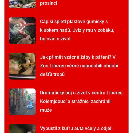
prosinci
Čáp si spletl plastové gumičky s
klubkem hadů. Uvízly mu v zobáku,
bojoval o život
Jak přimět vzácné žáby k páření? V
Zoo Liberec věrně napodobili období
dešťů tropů
Dramatický boj o život v centru Liberce:
Kolemjdoucí a strážníci zachránili
muže
Vypustil z kufru auta včely a odjel: