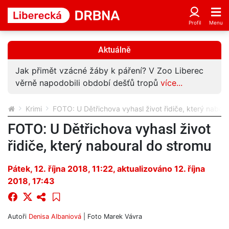
Aktuálně
Novou motorku si užil jen pár hodin. Vlastní chyba
ho stála život
více...
Krimi
FOTO: U Dětřichova vyhasl život řidiče, který nabou
FOTO: U Dětřichova vyhasl život
řidiče, který naboural do stromu
Pátek, 12. října 2018, 11:22
, aktualizováno 12. října
2018, 17:43
Autoři
Denisa Albaniová
| Foto
Marek Vávra