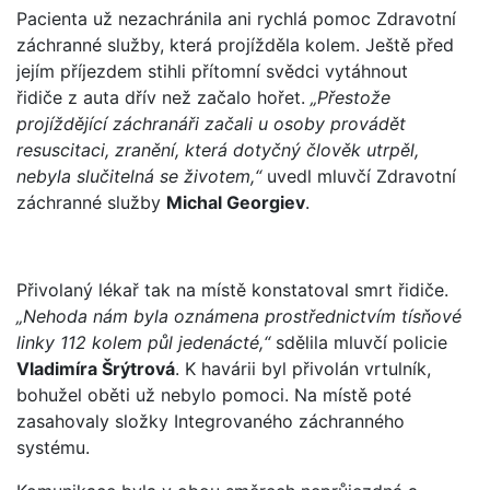
Pacienta už nezachránila ani rychlá pomoc Zdravotní
záchranné služby, která projížděla kolem. Ještě před
jejím příjezdem stihli přítomní svědci vytáhnout
řidiče z auta dřív než začalo hořet.
„Přestože
projíždějící záchranáři začali u osoby provádět
resuscitaci, zranění, která dotyčný člověk utrpěl,
nebyla slučitelná se životem,“
uvedl mluvčí Zdravotní
záchranné služby
Michal Georgiev
.
Přivolaný lékař tak na místě konstatoval smrt řidiče.
„Nehoda nám byla oznámena prostřednictvím tísňové
linky 112 kolem půl jedenácté,“
sdělila mluvčí policie
Vladimíra Šrýtrová
. K havárii byl přivolán vrtulník,
bohužel oběti už nebylo pomoci. Na místě poté
zasahovaly složky Integrovaného záchranného
systému.