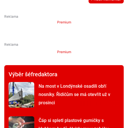
Premium
Premium
Výběr šéfredaktora
Na most v Londýnské osadili obří
nosníky. Řidičům se má otevřít už v
prosinci
Čáp si spletl plastové gumičky s