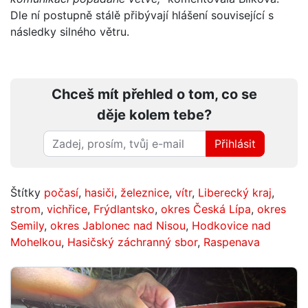
Dle ní postupně stálě přibývají hlášení související s
následky silného větru.
Chceš mít přehled o tom, co se
děje kolem tebe?
Přihlásit
Štítky
počasí
,
hasiči
,
železnice
,
vítr
,
Liberecký kraj
,
strom
,
vichřice
,
Frýdlantsko
,
okres Česká Lípa
,
okres
Semily
,
okres Jablonec nad Nisou
,
Hodkovice nad
Mohelkou
,
Hasičský záchranný sbor
,
Raspenava