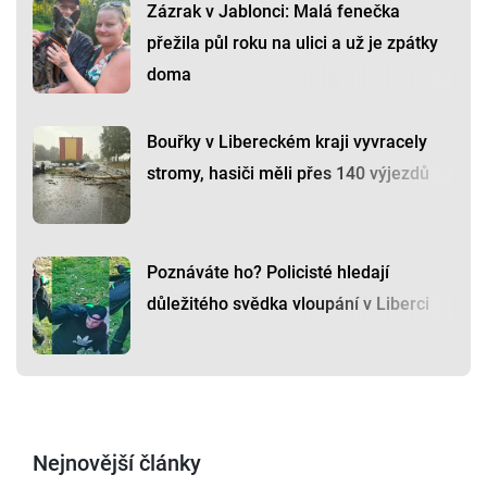
Zázrak v Jablonci: Malá fenečka
přežila půl roku na ulici a už je zpátky
doma
Bouřky v Libereckém kraji vyvracely
stromy, hasiči měli přes 140 výjezdů
Poznáváte ho? Policisté hledají
důležitého svědka vloupání v Liberci
Nejnovější články