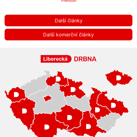
Premium
Další články
Další komerční články