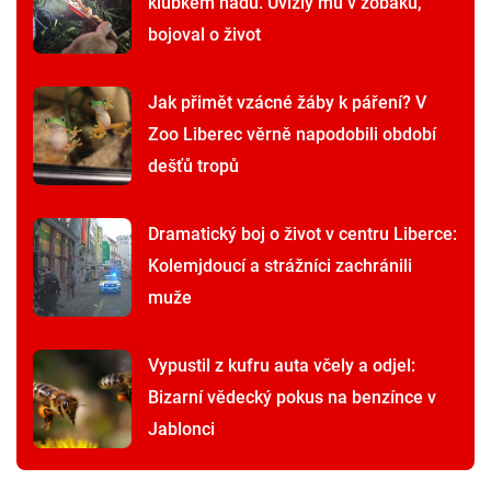
klubkem hadů. Uvízly mu v zobáku,
bojoval o život
Jak přimět vzácné žáby k páření? V
Zoo Liberec věrně napodobili období
dešťů tropů
Dramatický boj o život v centru Liberce:
Kolemjdoucí a strážníci zachránili
muže
Vypustil z kufru auta včely a odjel:
Bizarní vědecký pokus na benzínce v
Jablonci