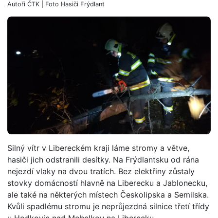
Autoři
ČTK
| Foto
Hasiči Frýdlant
Silný vítr v Libereckém kraji láme stromy a větve,
hasiči jich odstranili desítky. Na Frýdlantsku od rána
nejezdí vlaky na dvou tratích. Bez elektřiny zůstaly
stovky domácností hlavně na Liberecku a Jablonecku,
ale také na některých místech Českolipska a Semilska.
Kvůli spadlému stromu je neprůjezdná silnice třetí třídy
u Hodkovic nad Mohelkou na Liberecku.