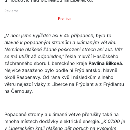
Premium
„V noci jsme vyjížděli asi v 45 případech, bylo to
hlavně k popadaným stromům a ulámaným větvím.
Nemáme hlášené žádné poškození střech ani aut. Vítr
se má utišit až odpoledne,"
řekla mluvčí Hasičského
záchranného sboru Libereckého kraje
Pavlína Bílková
.
Nejvíce zasaženo bylo podle ní Frýdlantsko, hlavně
okolí Raspenavy. Od rána kvůli následkům silného
větru nejezdí vlaky z Liberce na Frýdlant a z Frýdlantu
na Černousy.
Popadané stromy a ulámané větve přerušily také na
mnoha místech dodávky elektrické energie.
„K 07:00 je
v Libereckém kraji hlášeno pět poruch na vysokém