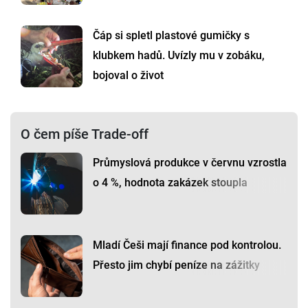
Čáp si spletl plastové gumičky s
klubkem hadů. Uvízly mu v zobáku,
bojoval o život
O čem píše Trade-off
Průmyslová produkce v červnu vzrostla
o 4 %, hodnota zakázek stoupla
Mladí Češi mají finance pod kontrolou.
Přesto jim chybí peníze na zážitky