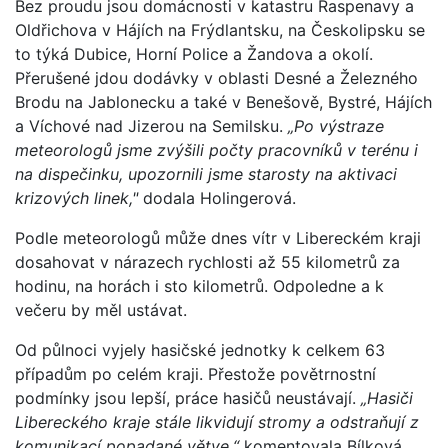
Bez proudu jsou domácnosti v katastru Raspenavy a
Oldřichova v Hájích na Frýdlantsku, na Českolipsku se
to týká Dubice, Horní Police a Žandova a okolí.
Přerušené jdou dodávky v oblasti Desné a Železného
Brodu na Jablonecku a také v Benešově, Bystré, Hájích
a Víchové nad Jizerou na Semilsku.
„Po výstraze
meteorologů jsme zvýšili počty pracovníků v terénu i
na dispečinku, upozornili jsme starosty na aktivaci
krizových linek,"
dodala Holingerová.
Podle meteorologů může dnes vítr v Libereckém kraji
dosahovat v nárazech rychlosti až 55 kilometrů za
hodinu, na horách i sto kilometrů. Odpoledne a k
večeru by měl ustávat.
Od půlnoci vyjely hasičské jednotky k celkem 63
případům po celém kraji. Přestože povětrnostní
podmínky jsou lepší, práce hasičů neustávají.
„Hasiči
Libereckého kraje stále likvidují stromy a odstraňují z
komunikací popadané větve,“
komentovala Bílková.