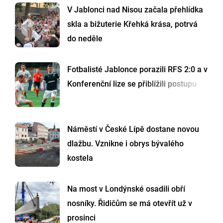
V Jablonci nad Nisou začala přehlídka
skla a bižuterie Křehká krása, potrvá
do neděle
Fotbalisté Jablonce porazili RFS 2:0 a v
Konferenční lize se přiblížili postupu
Náměstí v České Lípě dostane novou
dlažbu. Vznikne i obrys bývalého
kostela
Na most v Londýnské osadili obří
nosníky. Řidičům se má otevřít už v
prosinci