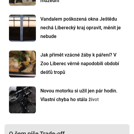
muzeum
Vandalem poškozená okna Ještědu
nechá Liberecký kraj opravit, měnit je
nebude
Jak přimět vzácné žáby k páření? V
Zoo Liberec věrně napodobili období
dešťů tropů
Novou motorku si užil jen pár hodin.
Vlastní chyba ho stála život
O čem píše Trade-off