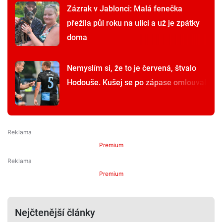
Zázrak v Jablonci: Malá fenečka
přežila půl roku na ulici a už je zpátky
doma
Nemyslím si, že to je červená, štvalo
Hodouše. Kušej se po zápase omlouval
Premium
Premium
Nejčtenější články