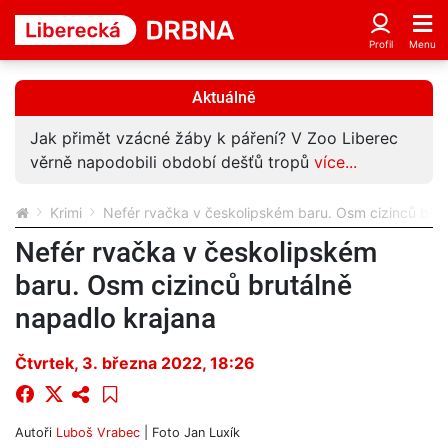
Aktuálně
Jak přimět vzácné žáby k páření? V Zoo Liberec
věrně napodobili období dešťů tropů
více...
Krimi
Nefér rvačka v českolipském baru. Osm cizinců brut
Nefér rvačka v českolipském
baru. Osm cizinců brutálně
napadlo krajana
Čtvrtek, 3. března 2022, 18:26
Autoři
Luboš Vrabec
| Foto
Jan Luxík