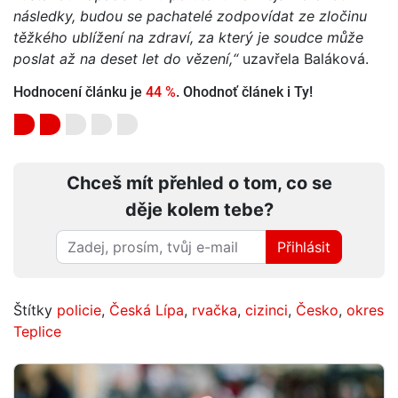
následky, budou se pachatelé zodpovídat ze zločinu
těžkého ublížení na zdraví, za který je soudce může
poslat až na deset let do vězení,“
uzavřela Baláková.
Hodnocení článku je
44 %
. Ohodnoť článek i Ty!
Chceš mít přehled o tom, co se
děje kolem tebe?
Přihlásit
Štítky
policie
,
Česká Lípa
,
rvačka
,
cizinci
,
Česko
,
okres
Teplice