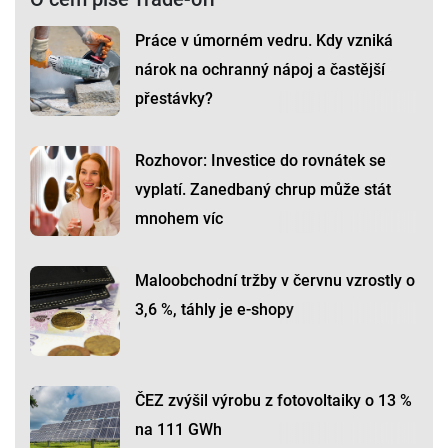
Práce v úmorném vedru. Kdy vzniká
nárok na ochranný nápoj a častější
přestávky?
Rozhovor: Investice do rovnátek se
vyplatí. Zanedbaný chrup může stát
mnohem víc
Maloobchodní tržby v červnu vzrostly o
3,6 %, táhly je e-shopy
ČEZ zvýšil výrobu z fotovoltaiky o 13 %
na 111 GWh