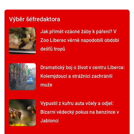
Výběr šéfredaktora
Jak přimět vzácné žáby k páření? V
Zoo Liberec věrně napodobili období
dešťů tropů
Dramatický boj o život v centru Liberce:
Kolemjdoucí a strážníci zachránili
muže
Vypustil z kufru auta včely a odjel:
Bizarní vědecký pokus na benzínce v
Jablonci