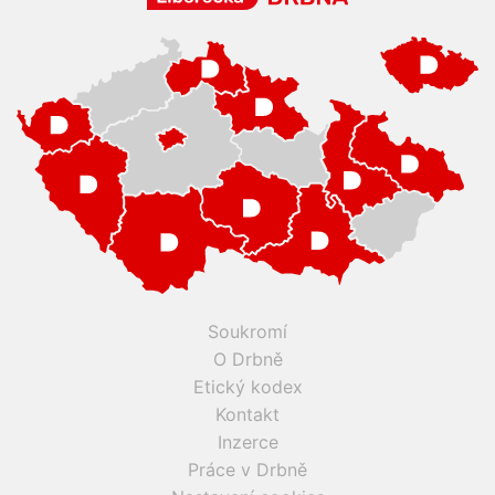
Soukromí
O Drbně
Etický kodex
Kontakt
Inzerce
Práce v Drbně