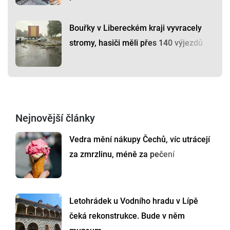
Bouřky v Libereckém kraji vyvracely
stromy, hasiči měli přes 140 výjezdů
Nejnovější články
Vedra mění nákupy Čechů, víc utrácejí
za zmrzlinu, méně za pečení
Letohrádek u Vodního hradu v Lípě
čeká rekonstrukce. Bude v něm