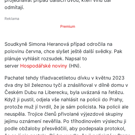
odmítají.
Premium
Soudkyně Simona Heranová případ odročila na
polovinu června, chce slyšet ještě další svědky. Pak
plánuje vyhlásit rozsudek. Napsal to
server
Hospodářské noviny
(HN).
Pachatel tehdy třiadvacetiletou dívku v květnu 2023
dva dny bil železnou tyčí a znásilňoval v dílně domu v
Českém Dubu na Liberecku, byla uvázaná na řetězu.
Když ji pustil, odjela vše nahlásit na policii do Prahy,
protože muž jí tvrdil, že je sám policista. Na policii ale
neuspěla. Trojice členů přivolané výjezdové skupiny
jejímu oznámení nevěřila. Po tříhodinovém výslechu ji
podle obžaloby přesvědčili, aby podepsala protokol,