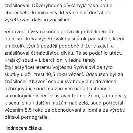
znásilňoval. Důvěryhodná dívka byla také podle
libereckého kriminalisty, který se k ní dostal při
vyšetřování dalšího znásilnění.
Výpověď dívky nakonec potvrdili právě liberečtí
policisté, když vyšetřovali další útok pachatele, který
o několik týdnů později podobně držel v zajetí a
znásilňoval čtrnáctiletou dívku. Té se podařilo utéct.
Krajský soud v Liberci loni v lednu tehdy
čtyřiačtyřicetiletému Vojtěchu Rydvalovi za tyto
skutky uložil trest 10,5 roku vězení. Odsouzen byl za
znásilnění, zbavení osobní svobody a nedovolené
ozbrojování, soud mu zároveň nařídil ochranné
sexuologické léčení v ústavní formě. Ženu, která dívky
k sexu jemu i dalším mužům nabízela, soud potrestal
vězením 8,5 roku za obchodování s lidmi a za výrobu
dětské pornografie.
Hodnocení článku