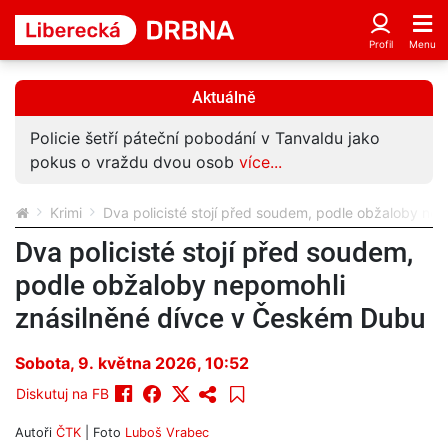
Aktuálně
Policie šetří páteční pobodání v Tanvaldu jako
pokus o vraždu dvou osob
více...
Krimi
Dva policisté stojí před soudem, podle obžaloby ne
Dva policisté stojí před soudem,
podle obžaloby nepomohli
znásilněné dívce v Českém Dubu
Sobota, 9. května 2026, 10:52
Diskutuj na FB
Autoři
ČTK
| Foto
Luboš Vrabec