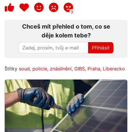
3
Chceš mít přehled o tom, co se
děje kolem tebe?
Přihlásit
Štítky
soud
,
policie
,
znásilnění
,
GIBS
,
Praha
,
Liberecko