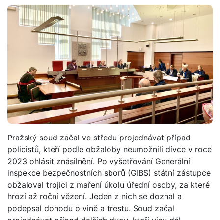
Pražský soud začal ve středu projednávat případ
policistů, kteří podle obžaloby neumožnili dívce v roce
2023 ohlásit znásilnění. Po vyšetřování Generální
inspekce bezpečnostních sborů (GIBS) státní zástupce
obžaloval trojici z maření úkolu úřední osoby, za které
hrozí až roční vězení. Jeden z nich se doznal a
podepsal dohodu o vině a trestu. Soud začal
projednávat případ dalších dvou, kteří vinu dál