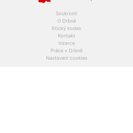
Soukromí
O Drbně
Etický kodex
Kontakt
Inzerce
Práce v Drbně
Nastavení cookies
Všechna práva vyhrazena, jakékoli užití obsahu včetné obsahu
a grafiky podléhá schválení provozovatelem serveru.
Drbna.cz využívá zpravodajství ČTK, jehož obsah je chráněn
autorským zákonem. Přepis, šíření či další zpřístupňování
tohoto obsahu či jeho částí veřejnosti, a to jakýmkoliv
způsobem, je bez předchozího souhlasu ČTK výslovně
zakázáno.