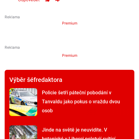
Premium
Premium
Výběr šéfredaktora
Policie šetří páteční pobodání v
Tanvaldu jako pokus o vraždu dvou
osob
Jinde na světě je neuvidíte. V
botanické v Liberci poletují svítící