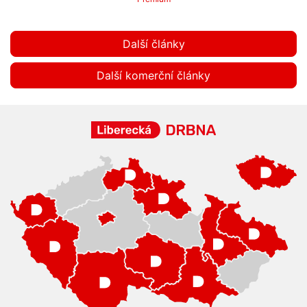
Další články
Další komerční články