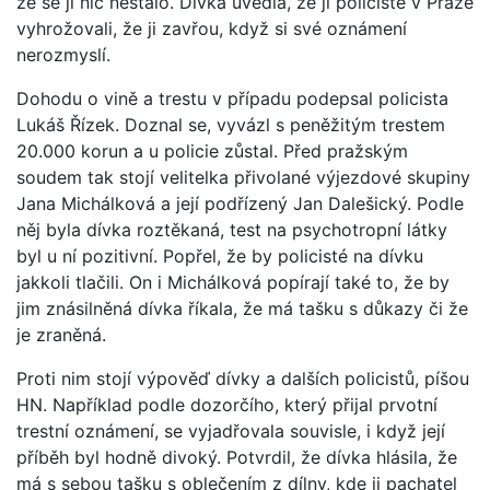
že se jí nic nestalo. Dívka uvedla, že ji policisté v Praze
vyhrožovali, že ji zavřou, když si své oznámení
nerozmyslí.
Dohodu o vině a trestu v případu podepsal policista
Lukáš Řízek. Doznal se, vyvázl s peněžitým trestem
20.000 korun a u policie zůstal. Před pražským
soudem tak stojí velitelka přivolané výjezdové skupiny
Jana Michálková a její podřízený Jan Dalešický. Podle
něj byla dívka roztěkaná, test na psychotropní látky
byl u ní pozitivní. Popřel, že by policisté na dívku
jakkoli tlačili. On i Michálková popírají také to, že by
jim znásilněná dívka říkala, že má tašku s důkazy či že
je zraněná.
Proti nim stojí výpověď dívky a dalších policistů, píšou
HN. Například podle dozorčího, který přijal prvotní
trestní oznámení, se vyjadřovala souvisle, i když její
příběh byl hodně divoký. Potvrdil, že dívka hlásila, že
má s sebou tašku s oblečením z dílny, kde ji pachatel