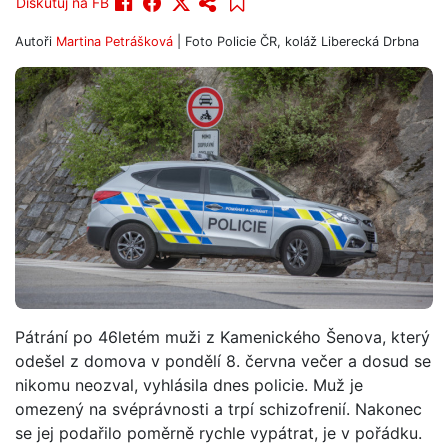
Diskutuj na FB
Autoři
Martina Petrášková
| Foto
Policie ČR, koláž Liberecká Drbna
Pátrání po 46letém muži z Kamenického Šenova, který
odešel z domova v pondělí 8. června večer a dosud se
nikomu neozval, vyhlásila dnes policie. Muž je
omezený na svéprávnosti a trpí schizofrenií. Nakonec
se jej podařilo poměrně rychle vypátrat, je v pořádku.