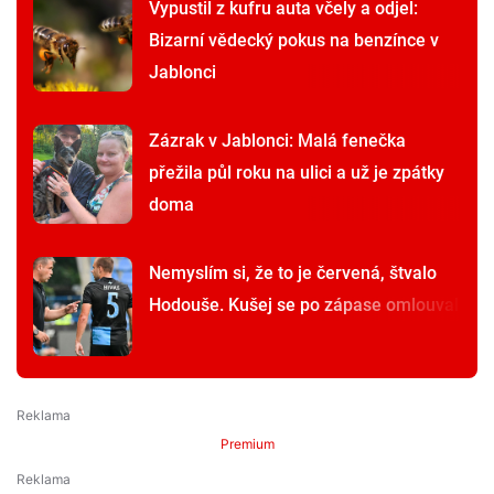
Vypustil z kufru auta včely a odjel:
Bizarní vědecký pokus na benzínce v
Jablonci
Zázrak v Jablonci: Malá fenečka
přežila půl roku na ulici a už je zpátky
doma
Nemyslím si, že to je červená, štvalo
Hodouše. Kušej se po zápase omlouval
Premium