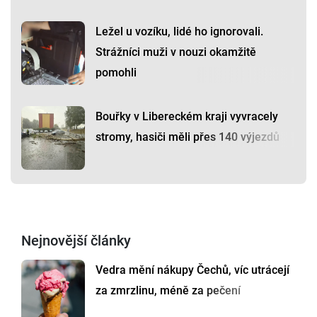
Ležel u vozíku, lidé ho ignorovali.
Strážníci muži v nouzi okamžitě
pomohli
Bouřky v Libereckém kraji vyvracely
stromy, hasiči měli přes 140 výjezdů
Nejnovější články
Vedra mění nákupy Čechů, víc utrácejí
za zmrzlinu, méně za pečení