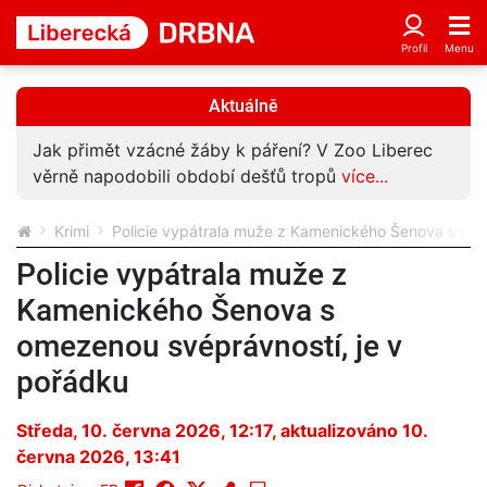
Aktuálně
Jak přimět vzácné žáby k páření? V Zoo Liberec
věrně napodobili období dešťů tropů
více...
Krimi
Policie vypátrala muže z Kamenického Šenova s ome
Policie vypátrala muže z
Kamenického Šenova s
omezenou svéprávností, je v
pořádku
Středa, 10. června 2026, 12:17
, aktualizováno 10.
června 2026, 13:41