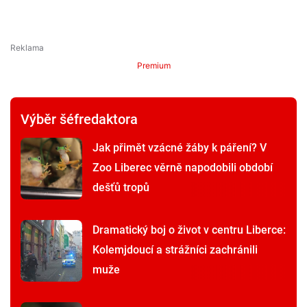
Premium
Výběr šéfredaktora
Jak přimět vzácné žáby k páření? V
Zoo Liberec věrně napodobili období
dešťů tropů
Dramatický boj o život v centru Liberce:
Kolemjdoucí a strážníci zachránili
muže