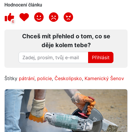
Hodnocení článku
6
Chceš mít přehled o tom, co se
děje kolem tebe?
Přihlásit
Štítky
pátrání
,
policie
,
Českolipsko
,
Kamenický Šenov