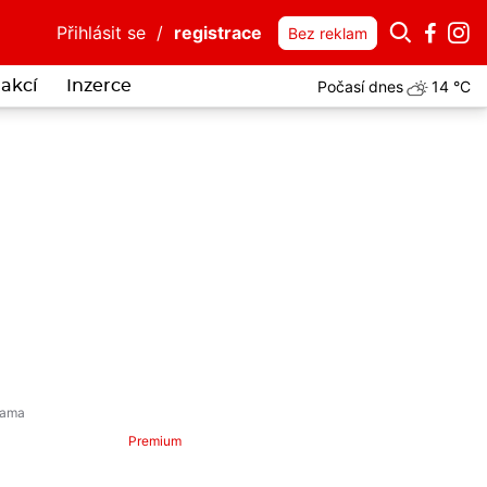
Přihlásit se
/
registrace
Bez reklam
Počasí dnes
14 °C
akcí
Inzerce
i spletl plastové gumičky s klubkem hadů. Uvízly mu v zobáku, bojov
Premium