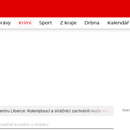
rávy
Krimi
Sport
Z kraje
Drbna
Kalendář 
entru Liberce: Kolemjdoucí a strážníci zachránili muže
více...
Čáp s
prostřed kruháče v Hrádku