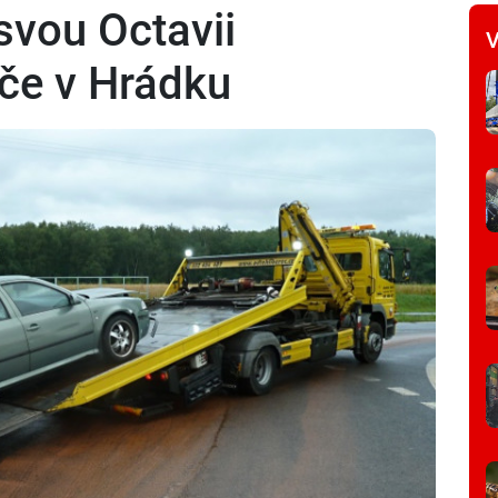
svou Octavii
V
če v Hrádku