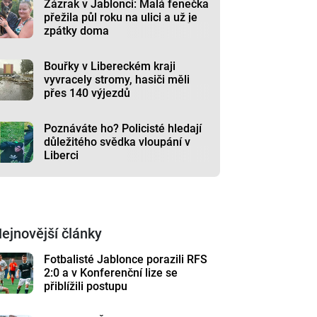
Zázrak v Jablonci: Malá fenečka
přežila půl roku na ulici a už je
zpátky doma
Bouřky v Libereckém kraji
vyvracely stromy, hasiči měli
přes 140 výjezdů
Poznáváte ho? Policisté hledají
důležitého svědka vloupání v
Liberci
ejnovější články
Fotbalisté Jablonce porazili RFS
2:0 a v Konferenční lize se
přiblížili postupu