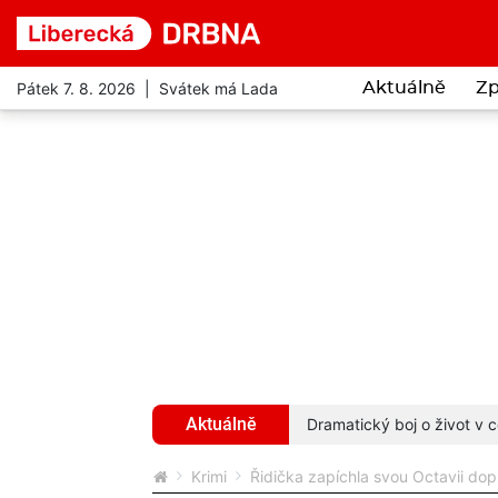
Pátek 7. 8. 2026 | Svátek má Lada
Aktuálně
Zp
Aktuálně
hyba ho stála život
více...
Dramatický boj o život v c
Krimi
Řidička zapíchla svou Octavii do