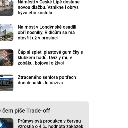
Náměstí v České Lípě dostane
novou dlažbu. Vznikne i obrys
bývalého kostela
Na most v Londýnské osadili
obří nosníky. Řidičům se má
otevřít už v prosinci
Čáp si spletl plastové gumičky s
klubkem hadů. Uvízly mu v
zobáku, bojoval o život
Ztraceného seniora po třech
dnech našli. Je naživu
 čem píše Trade-off
Průmyslová produkce v červnu
vzrostla o 4 %, hodnota zakázek