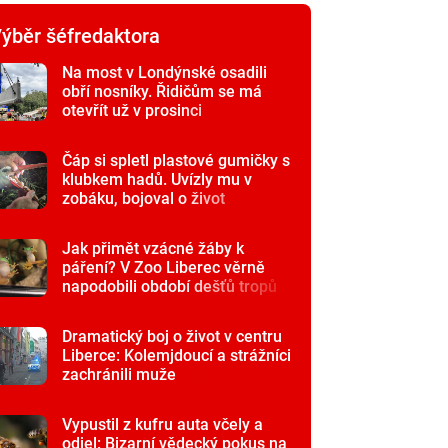
ýběr šéfredaktora
Na most v Londýnské osadili
obří nosníky. Řidičům se má
otevřít už v prosinci
Čáp si spletl plastové gumičky s
klubkem hadů. Uvízly mu v
zobáku, bojoval o život
Jak přimět vzácné žáby k
páření? V Zoo Liberec věrně
napodobili období dešťů tropů
Dramatický boj o život v centru
Liberce: Kolemjdoucí a strážníci
zachránili muže
Vypustil z kufru auta včely a
odjel: Bizarní vědecký pokus na