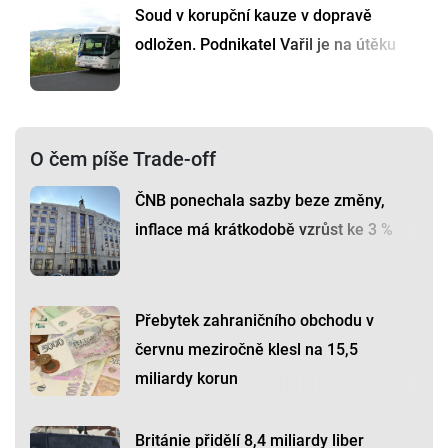
Soud v korupční kauze v dopravě
odložen. Podnikatel Vařil je na útěku
O čem píše Trade-off
ČNB ponechala sazby beze změny,
inflace má krátkodobě vzrůst ke 3 %
Přebytek zahraničního obchodu v
červnu meziročně klesl na 15,5
miliardy korun
Británie přidělí 8,4 miliardy liber