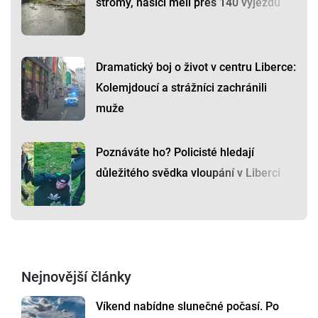
stromy, hasiči měli přes 140 výjezdů
Dramatický boj o život v centru Liberce:
Kolemjdoucí a strážníci zachránili
muže
Poznáváte ho? Policisté hledají
důležitého svědka vloupání v Liberci
Nejnovější články
Víkend nabídne slunečné počasí. Po