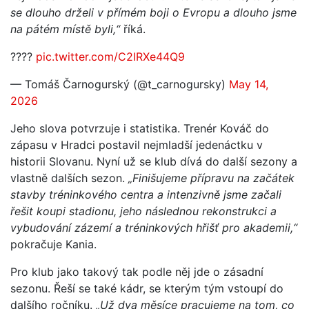
se dlouho drželi v přímém boji o Evropu a dlouho jsme
na pátém místě byli,“
říká.
????
pic.twitter.com/C2IRXe44Q9
— Tomáš Čarnogurský (@t_carnogursky)
May 14,
2026
Jeho slova potvrzuje i statistika. Trenér Kováč do
zápasu v Hradci postavil nejmladší jedenáctku v
historii Slovanu. Nyní už se klub dívá do další sezony a
vlastně dalších sezon.
„Finišujeme přípravu na začátek
stavby tréninkového centra a intenzivně jsme začali
řešit koupi stadionu, jeho následnou rekonstrukci a
vybudování zázemí a tréninkových hřišť pro akademii,“
pokračuje Kania.
Pro klub jako takový tak podle něj jde o zásadní
sezonu. Řeší se také kádr, se kterým tým vstoupí do
dalšího ročníku.
„Už dva měsíce pracujeme na tom, co