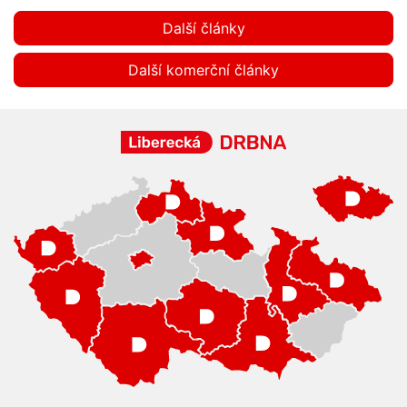
Další články
Další komerční články