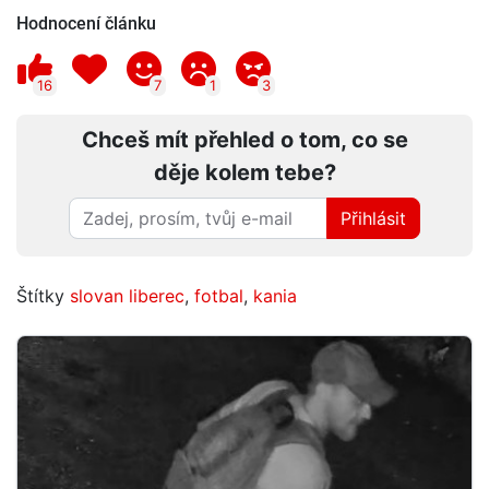
Hodnocení článku
16
7
1
3
Chceš mít přehled o tom, co se
děje kolem tebe?
Přihlásit
Štítky
slovan liberec
,
fotbal
,
kania