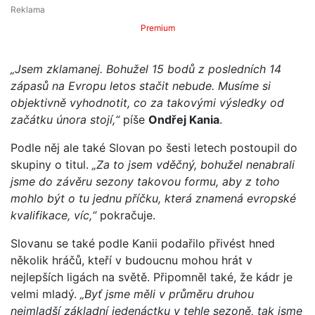
Premium
„Jsem zklamanej. Bohužel 15 bodů z posledních 14
zápasů na Evropu letos stačit nebude. Musíme si
objektivně vyhodnotit, co za takovými výsledky od
začátku února stojí,“
píše
Ondřej Kania
.
Podle něj ale také Slovan po šesti letech postoupil do
skupiny o titul.
„Za to jsem vděčný, bohužel nenabrali
jsme do závěru sezony takovou formu, aby z toho
mohlo být o tu jednu příčku, která znamená evropské
kvalifikace, víc,“
pokračuje.
Slovanu se také podle Kanii podařilo přivést hned
několik hráčů, kteří v budoucnu mohou hrát v
nejlepších ligách na světě. Připomněl také, že kádr je
velmi mladý.
„Byť jsme měli v průměru druhou
nejmladší základní jedenáctku v tehle sezoně, tak jsme