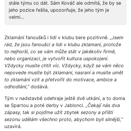
stále týmu co dát. Sám Kováč ale odmítá, že by se
jeho pozice řešila, upozorňuje, že jeho tým je
velmi...
Zklamání fanoušků i lidí v klubu bere pozitivně.
„Jsem
rád, že jsou fanoušci a lidi v klubu zklamaní, protože
to nejhorší, co se vám může stát v jakékoliv firmě,
nebo organizaci, je vytvořit kultura uspokojení.
Vždycky musíte chtít víc. Vždycky, když se vám něco
nepovede musíte být zklamaní, nasraní a musíte umět
to zklamání vzít a přetvořit do motivace, ambice a
odhodlání,“
dodává.
Tým v nadstavbě odehraje ještě dvě utkání, a to doma
se Spartou a poté derby v Jablonci.
„Čekají nás dva
zápasy, tak si pojďme užít zbytek sezony a příští
sezonu udělám všechno proto, abychom byli silnější,“
uzavírá.