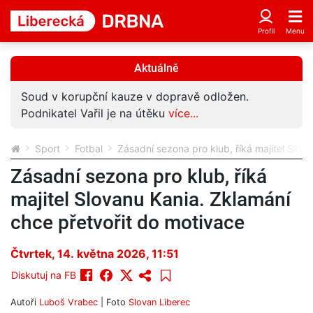
Aktuálně
Soud v korupční kauze v dopravě odložen.
Podnikatel Vařil je na útěku
více...
Sport
Fotbal
Zásadní sezona pro klub, říká majitel Slov
Zásadní sezona pro klub, říká
majitel Slovanu Kania. Zklamání
chce přetvořit do motivace
Čtvrtek, 14. května 2026, 11:51
Diskutuj na FB
Autoři
Luboš Vrabec
| Foto
Slovan Liberec