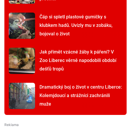
Čáp si spletl plastové gumičky s
klubkem hadů. Uvízly mu v zobáku,
bojoval o život
Jak přimět vzácné žáby k páření? V
Zoo Liberec věrně napodobili období
dešťů tropů
Dramatický boj o život v centru Liberce:
Kolemjdoucí a strážníci zachránili
muže