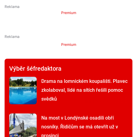
Premium
Premium
Výběr šéfredaktora
Drama na lomnickém koupališti. Plavec
zkolaboval, lidé na sítích řešili pomoc
svědků
Na most v Londýnské osadili obří
nosníky. Řidičům se má otevřít už v
prosinci