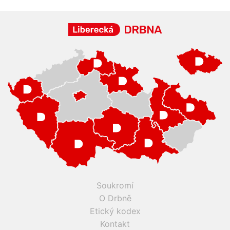
Soukromí
O Drbně
Etický kodex
Kontakt