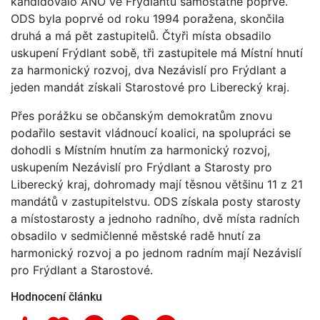
kandidovalo ANO ve Frýdlantu samostatně poprvé.
ODS byla poprvé od roku 1994 poražena, skončila
druhá a má pět zastupitelů. Čtyři místa obsadilo
uskupení Frýdlant sobě, tři zastupitele má Místní hnutí
za harmonický rozvoj, dva Nezávislí pro Frýdlant a
jeden mandát získali Starostové pro Liberecký kraj.
Přes porážku se občanským demokratům znovu
podařilo sestavit vládnoucí koalici, na spolupráci se
dohodli s Místním hnutím za harmonický rozvoj,
uskupením Nezávislí pro Frýdlant a Starosty pro
Liberecký kraj, dohromady mají těsnou většinu 11 z 21
mandátů v zastupitelstvu. ODS získala posty starosty
a místostarosty a jednoho radního, dvě místa radních
obsadilo v sedmičlenné městské radě hnutí za
harmonický rozvoj a po jednom radním mají Nezávislí
pro Frýdlant a Starostové.
Hodnocení článku