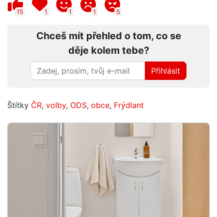
15
1
1
1
5
Chceš mít přehled o tom, co se
děje kolem tebe?
Přihlásit
Štítky
ČR
,
volby
,
ODS
,
obce
,
Frýdlant