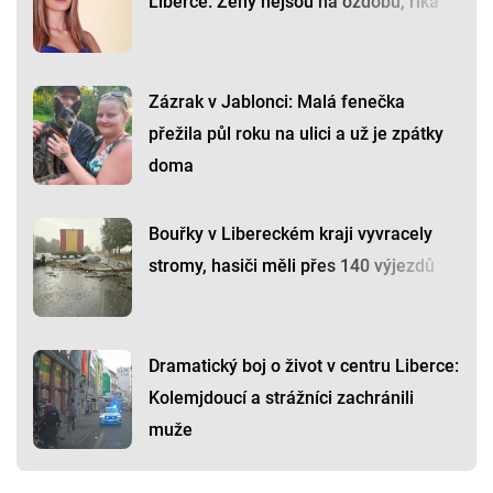
Liberce. Ženy nejsou na ozdobu, říká
Zázrak v Jablonci: Malá fenečka
přežila půl roku na ulici a už je zpátky
doma
Bouřky v Libereckém kraji vyvracely
stromy, hasiči měli přes 140 výjezdů
Dramatický boj o život v centru Liberce:
Kolemjdoucí a strážníci zachránili
muže