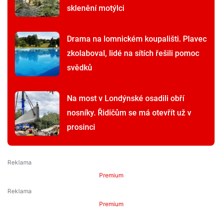
sklenění motýlci
Drama na lomnickém koupališti. Plavec
zkolaboval, lidé na sítích řešili pomoc
svědků
Na most v Londýnské osadili obří
nosníky. Řidičům se má otevřít už v
prosinci
Premium
Premium