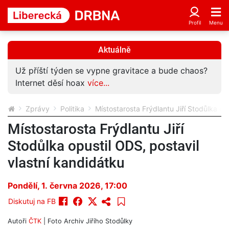
Aktuálně
Už příští týden se vypne gravitace a bude chaos?
Internet děsí hoax
více...
Zprávy
Politika
Místostarosta Frýdlantu Jiří Stodůlka op
Místostarosta Frýdlantu Jiří
Stodůlka opustil ODS, postavil
vlastní kandidátku
Pondělí, 1. června 2026, 17:00
Diskutuj na FB
Autoři
ČTK
| Foto
Archiv Jiřího Stodůlky