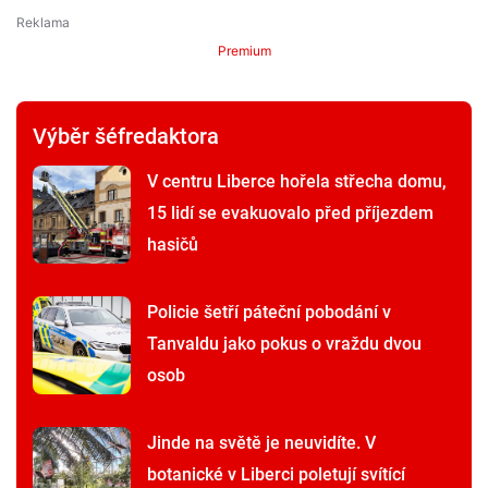
Premium
Výběr šéfredaktora
V centru Liberce hořela střecha domu,
15 lidí se evakuovalo před příjezdem
hasičů
Policie šetří páteční pobodání v
Tanvaldu jako pokus o vraždu dvou
osob
Jinde na světě je neuvidíte. V
botanické v Liberci poletují svítící