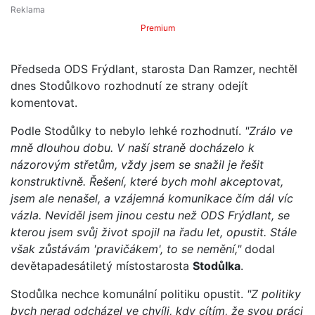
Premium
Předseda ODS Frýdlant, starosta Dan Ramzer, nechtěl
dnes Stodůlkovo rozhodnutí ze strany odejít
komentovat.
Podle Stodůlky to nebylo lehké rozhodnutí.
"Zrálo ve
mně dlouhou dobu. V naší straně docházelo k
názorovým střetům, vždy jsem se snažil je řešit
konstruktivně. Řešení, které bych mohl akceptovat,
jsem ale nenašel, a vzájemná komunikace čím dál víc
vázla. Neviděl jsem jinou cestu než ODS Frýdlant, se
kterou jsem svůj život spojil na řadu let, opustit. Stále
však zůstávám 'pravičákem', to se nemění,"
dodal
devětapadesátiletý místostarosta
Stodůlka
.
Stodůlka nechce komunální politiku opustit.
"Z politiky
bych nerad odcházel ve chvíli, kdy cítím, že svou práci