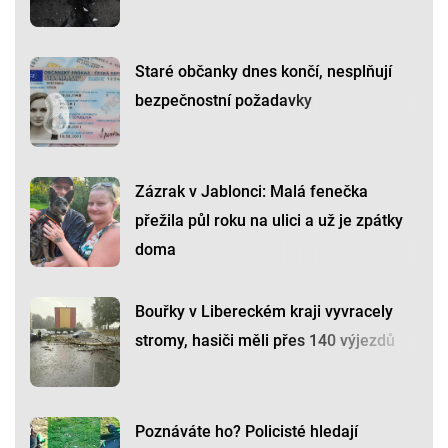
Staré občanky dnes končí, nesplňují
bezpečnostní požadavky
Zázrak v Jablonci: Malá fenečka
přežila půl roku na ulici a už je zpátky
doma
Bouřky v Libereckém kraji vyvracely
stromy, hasiči měli přes 140 výjezdů
Poznáváte ho? Policisté hledají