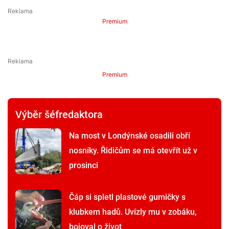
Premium
Premium
Výběr šéfredaktora
Na most v Londýnské osadili obří
nosníky. Řidičům se má otevřít už v
prosinci
Čáp si spletl plastové gumičky s
klubkem hadů. Uvízly mu v zobáku,
bojoval o život