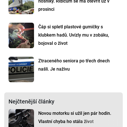
nosníky. Řidičům se má otevřít už v
prosinci
Čáp si spletl plastové gumičky s
klubkem hadů. Uvízly mu v zobáku,
bojoval o život
Ztraceného seniora po třech dnech
našli. Je naživu
Nejčtenější články
Novou motorku si užil jen pár hodin.
Vlastní chyba ho stála život