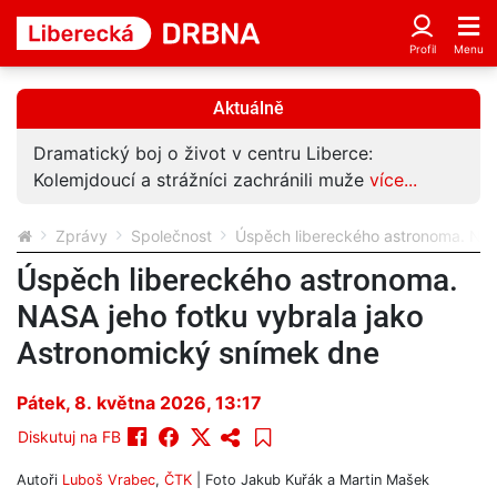
Aktuálně
Dramatický boj o život v centru Liberce:
Kolemjdoucí a strážníci zachránili muže
více...
Zprávy
Společnost
Úspěch libereckého astronoma. NAS
Úspěch libereckého astronoma.
NASA jeho fotku vybrala jako
Astronomický snímek dne
Pátek, 8. května 2026, 13:17
Diskutuj na FB
Autoři
Luboš Vrabec
,
ČTK
| Foto
Jakub Kuřák a Martin Mašek