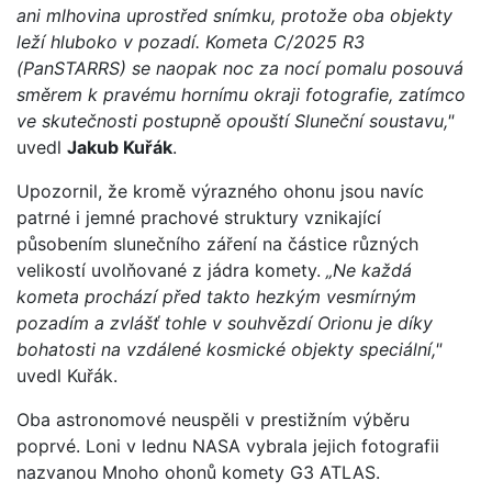
ani mlhovina uprostřed snímku, protože oba objekty
leží hluboko v pozadí. Kometa C/2025 R3
(PanSTARRS) se naopak noc za nocí pomalu posouvá
směrem k pravému hornímu okraji fotografie, zatímco
ve skutečnosti postupně opouští Sluneční soustavu,"
uvedl
Jakub Kuřák
.
Upozornil, že kromě výrazného ohonu jsou navíc
patrné i jemné prachové struktury vznikající
působením slunečního záření na částice různých
velikostí uvolňované z jádra komety.
„Ne každá
kometa prochází před takto hezkým vesmírným
pozadím a zvlášť tohle v souhvězdí Orionu je díky
bohatosti na vzdálené kosmické objekty speciální,"
uvedl Kuřák.
Oba astronomové neuspěli v prestižním výběru
poprvé. Loni v lednu NASA vybrala jejich fotografii
nazvanou Mnoho ohonů komety G3 ATLAS.