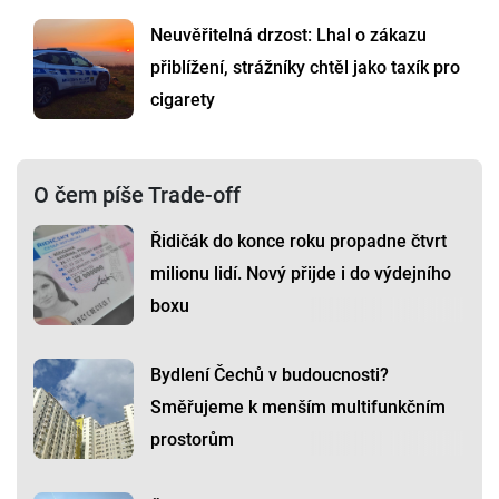
Neuvěřitelná drzost: Lhal o zákazu
přiblížení, strážníky chtěl jako taxík pro
cigarety
O čem píše Trade-off
Řidičák do konce roku propadne čtvrt
milionu lidí. Nový přijde i do výdejního
boxu
Bydlení Čechů v budoucnosti?
Směřujeme k menším multifunkčním
prostorům