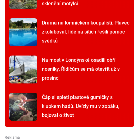
sklenění motýlci
Drama na lomnickém koupališti. Plavec
zkolaboval, lidé na sítích řešili pomoc
svědků
Na most v Londýnské osadili obří
nosníky. Řidičům se má otevřít už v
prosinci
Čáp si spletl plastové gumičky s
klubkem hadů. Uvízly mu v zobáku,
bojoval o život