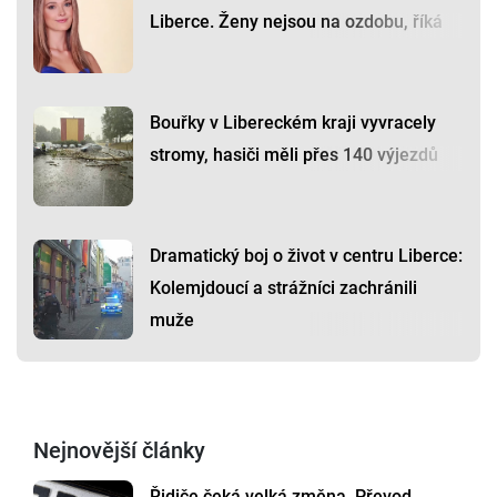
Liberce. Ženy nejsou na ozdobu, říká
Bouřky v Libereckém kraji vyvracely
stromy, hasiči měli přes 140 výjezdů
Dramatický boj o život v centru Liberce:
Kolemjdoucí a strážníci zachránili
muže
Nejnovější články
Řidiče čeká velká změna. Převod