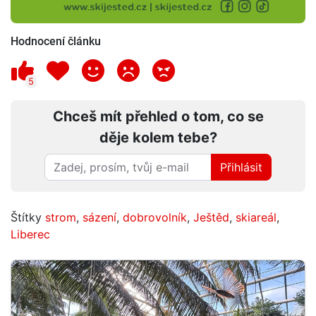
Hodnocení článku
5
Chceš mít přehled o tom, co se
děje kolem tebe?
Přihlásit
Štítky
strom
,
sázení
,
dobrovolník
,
Ještěd
,
skiareál
,
Liberec