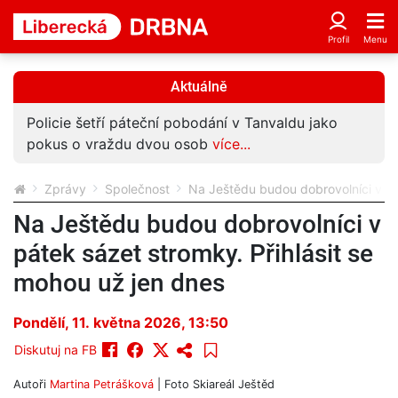
Aktuálně
Policie šetří páteční pobodání v Tanvaldu jako
pokus o vraždu dvou osob
více...
Zprávy
Společnost
Na Ještědu budou dobrovolníci v pá
Na Ještědu budou dobrovolníci v
pátek sázet stromky. Přihlásit se
mohou už jen dnes
Pondělí, 11. května 2026, 13:50
Diskutuj na FB
Autoři
Martina Petrášková
| Foto
Skiareál Ještěd