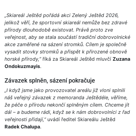
„Skiareál Ještěd pořádá akci Zelený Ještěd 2026,
jelikož věří, že sportovní skiareál nemůže bez zdravé
přírody dlouhodobě existovat. Právě proto zve
veřejnost, aby se stala součástí tradiční dobrovolnické
akce zaměřené na sázení stromků. Cílem je společně
vysadit stovky stromků a přispět k přirozené obnově
horské přírody,“
říká za Skiareál Ještěd mluvčí
Zuzana
Ondokuzmayis
.
Závazek splněn, sázení pokračuje
„I když jsme jako provozovatel areálu již vloni splnili
náš veřejný závazek z memoranda Ještědéle, věříme,
že péče o přírodu nekončí splněným cílem. Chceme jít
dál – a budeme rádi, když se k nám dobrovolníci z řad
veřejnosti přidají,“
uvádí ředitel Skiareálu Ještěd
Radek Chalupa
.