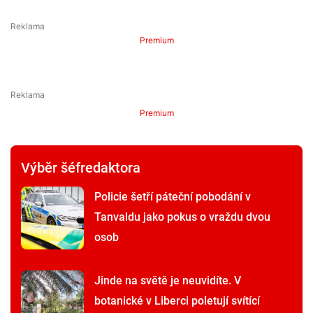
Premium
Premium
Výběr šéfredaktora
Policie šetří páteční pobodání v
Tanvaldu jako pokus o vraždu dvou
osob
Jinde na světě je neuvidíte. V
botanické v Liberci poletují svítící