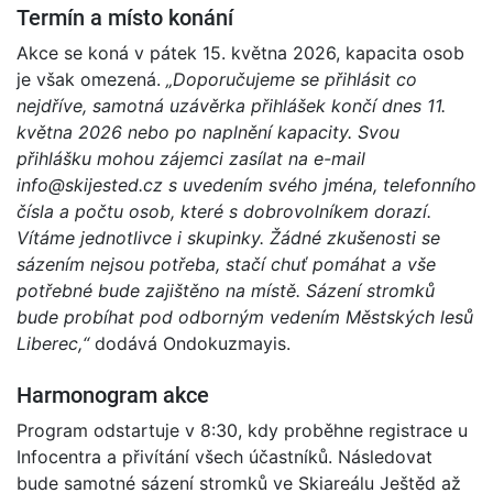
Termín a místo konání
Akce se koná v pátek 15. května 2026, kapacita osob
je však omezená.
„Doporučujeme se přihlásit co
nejdříve, samotná uzávěrka přihlášek končí dnes 11.
května 2026 nebo po naplnění kapacity. Svou
přihlášku mohou zájemci zasílat na e-mail
info@skijested.cz s uvedením svého jména, telefonního
čísla a počtu osob, které s dobrovolníkem dorazí.
Vítáme jednotlivce i skupinky. Žádné zkušenosti se
sázením nejsou potřeba, stačí chuť pomáhat a vše
potřebné bude zajištěno na místě. Sázení stromků
bude probíhat pod odborným vedením Městských lesů
Liberec,“
dodává Ondokuzmayis.
Harmonogram akce
Program odstartuje v 8:30, kdy proběhne registrace u
Infocentra a přivítání všech účastníků. Následovat
bude samotné sázení stromků ve Skiareálu Ještěd až