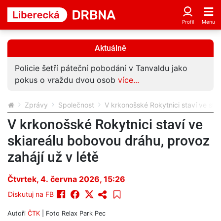
Aktuálně
Policie šetří páteční pobodání v Tanvaldu jako
pokus o vraždu dvou osob
více...
Zprávy
Společnost
V krkonošské Rokytnici staví ve ski
V krkonošské Rokytnici staví ve
skiareálu bobovou dráhu, provoz
zahájí už v létě
Čtvrtek, 4. června 2026, 15:26
Diskutuj na FB
Autoři
ČTK
| Foto
Relax Park Pec