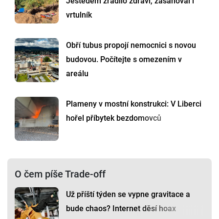
Ještědem zradilo zdraví, zasahoval i
vrtulník
Obří tubus propojí nemocnici s novou
budovou. Počítejte s omezením v
areálu
Plameny v mostní konstrukci: V Liberci
hořel příbytek bezdomovců
O čem píše Trade-off
Už příští týden se vypne gravitace a
bude chaos? Internet děsí hoax