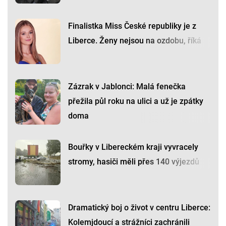
Finalistka Miss České republiky je z
Liberce. Ženy nejsou na ozdobu, říká
Zázrak v Jablonci: Malá fenečka
přežila půl roku na ulici a už je zpátky
doma
Bouřky v Libereckém kraji vyvracely
stromy, hasiči měli přes 140 výjezdů
Dramatický boj o život v centru Liberce:
Kolemjdoucí a strážníci zachránili