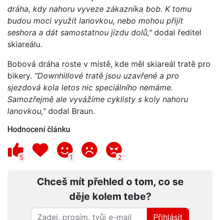
dráha, kdy nahoru vyveze zákazníka bob. K tomu
budou moci využít lanovkou, nebo mohou přijít
seshora a dát samostatnou jízdu dolů,"
dodal ředitel
skiareálu.
Bobová dráha roste v místě, kde měl skiareál tratě pro
bikery.
"Downhillové tratě jsou uzavřené a pro
sjezdová kola letos nic speciálního nemáme.
Samozřejmě ale vyvážíme cyklisty s koly nahoru
lanovkou,"
dodal Braun.
Hodnocení článku
5
1
2
Chceš mít přehled o tom, co se
děje kolem tebe?
Přihlásit