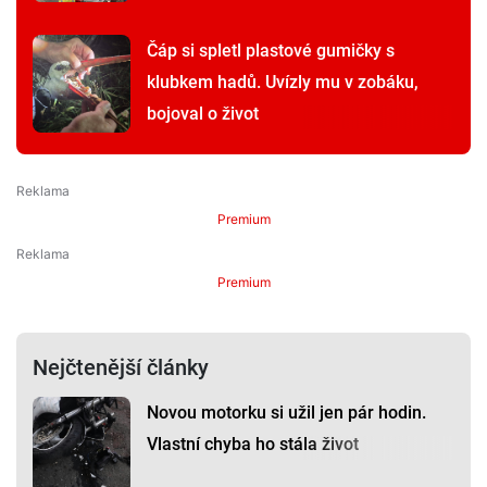
Čáp si spletl plastové gumičky s
klubkem hadů. Uvízly mu v zobáku,
bojoval o život
Premium
Premium
Nejčtenější články
Novou motorku si užil jen pár hodin.
Vlastní chyba ho stála život