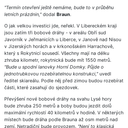
"Termín otevření ještě nemáme, bude to v průběhu
letních prázdnin,"
dodal
Braun
.
O jak velkou investici jde, neřekl. V Libereckém kraji
jsou zatím tři bobové dráhy - v areálu Obří sud
Javorník v Jeřmanicích u Liberce, v Janově nad Nisou
v Jizerských horách a v krkonošském Harrachově,
který s Rokytnicí sousedí. Všechny mají na délku
zhruba kilometr, rokytnická bude mít 1550 metrů.
"Bude u spodní lanovky Horní Domky. Půjde o
jednotrubkovou rozebíratelnou konstrukci,"
uvedl
ředitel skiareálu. Podle něj před zimou budou rozebírat
části, které zasahují do sjezdovek.
Převýšení nové bobové dráhy na svahu Lysé hory
bude zhruba 250 metrů a boby budou jezdit dolů
maximální rychlostí 40 kilometrů v hodině. V některých
místech bude dráha podle Brauna až osm metrů nad
zemí. Netradiční bude provozem.
"Není to klasická