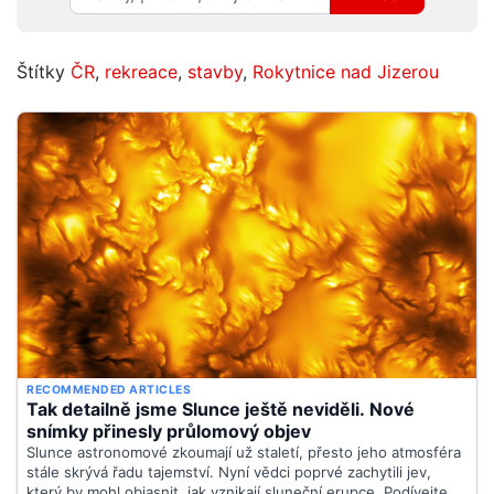
Štítky
ČR
,
rekreace
,
stavby
,
Rokytnice nad Jizerou