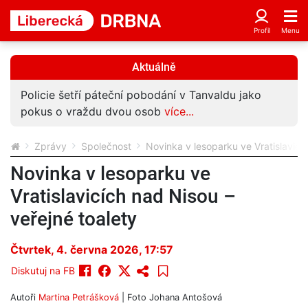
Aktuálně
Policie šetří páteční pobodání v Tanvaldu jako
pokus o vraždu dvou osob
více...
Zprávy
Společnost
Novinka v lesoparku ve Vratislavicíc
Novinka v lesoparku ve
Vratislavicích nad Nisou –
veřejné toalety
Čtvrtek, 4. června 2026, 17:57
Diskutuj na FB
Autoři
Martina Petrášková
| Foto
Johana Antošová