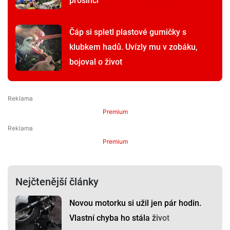
prosinci
Čáp si spletl plastové gumičky s
klubkem hadů. Uvízly mu v zobáku,
bojoval o život
Premium
Premium
Nejčtenější články
Novou motorku si užil jen pár hodin.
Vlastní chyba ho stála život