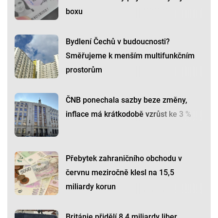
boxu
Bydlení Čechů v budoucnosti?
Směřujeme k menším multifunkčním
prostorům
ČNB ponechala sazby beze změny,
inflace má krátkodobě vzrůst ke 3 %
Přebytek zahraničního obchodu v
červnu meziročně klesl na 15,5
miliardy korun
Británie přidělí 8,4 miliardy liber