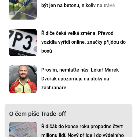
být jen na betonu, nikoliv na trávě
Řidiče čeká velká změna. Převod
vozidla vyřídí online, značky přijdou do
boxů
Prosím, nemlaťte nás. Lékař Marek
Dvořák upozorňuje na útoky na
záchranáře
O čem píše Trade-off
Řidičák do konce roku propadne čtvrt
milionu lidí. Nový přijde i do výdejního