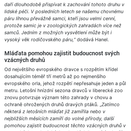
daří dlouhodobě přispívat k zachování tohoto druhu v
lidské péči. V posledních letech se našemu chovnému
páru líhnou převážně samci, kteří jsou velmi cenní,
protože samic je v zoologických zahradách více než
samců. Jedním z možných vysvětlení může být i
vysoký věk rodičovského páru,“
dodává Hanel.
Mláďata pomohou zajistit budoucnost svých
vzácných druhů
Od největšího evropského dravce s rozpětím křídel
dosahujícím téměř tří metrů až po nejmenšího
evropského orla, jehož rozpětí nepřesahuje jeden a půl
metru. Letošní hnízdní sezona dravců v liberecké zoo
znovu potvrzuje význam této zahrady v chovu a
ochraně ohrožených druhů dravých ptáků. „
Zatímco
některá z letošních mláďat již zamířila nebo v
nejbližších měsících zamíří do volné přírody, další
pomohou zajistit budoucnost těchto vzácných druhů v