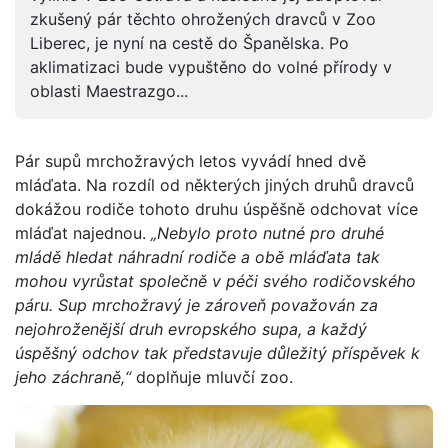
zkušený pár těchto ohrožených dravců v Zoo
Liberec, je nyní na cestě do Španělska. Po
aklimatizaci bude vypuštěno do volné přírody v
oblasti Maestrazgo...
Pár supů mrchožravých letos vyvádí hned dvě
mláďata. Na rozdíl od některých jiných druhů dravců
dokážou rodiče tohoto druhu úspěšně odchovat více
mláďat najednou.
„Nebylo proto nutné pro druhé
mládě hledat náhradní rodiče a obě mláďata tak
mohou vyrůstat společně v péči svého rodičovského
páru. Sup mrchožravý je zároveň považován za
nejohroženější druh evropského supa, a každý
úspěšný odchov tak představuje důležitý příspěvek k
jeho záchraně,“
doplňuje mluvčí zoo.