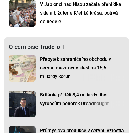
V Jablonci nad Nisou začala přehlídka
skla a bižuterie Křehká krása, potrvá
do neděle
O čem píše Trade-off
Přebytek zahraničního obchodu v
červnu meziročně klesl na 15,5
miliardy korun
Británie přidělí 8,4 miliardy liber
výrobcům ponorek Dreadnought
Průmyslová produkce v červnu vzrostla