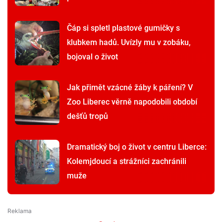
Čáp si spletl plastové gumičky s
klubkem hadů. Uvízly mu v zobáku,
bojoval o život
Jak přimět vzácné žáby k páření? V
Zoo Liberec věrně napodobili období
dešťů tropů
Dramatický boj o život v centru Liberce:
Kolemjdoucí a strážníci zachránili
muže