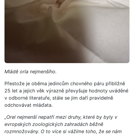
Mládě orla nejmenšího.
Přestože je oběma jedincům chovného páru přibližně
25 let a jejich věk výrazně převyšuje hodnoty uváděné
v odborné literatuře, stále se jim daří pravidelně
odchovávat mláďata.
„Orel nejmenší nepatří mezi druhy, které by byly v
evropských zoologických zahradách běžně
rozmnožovány. O to více si vážíme toho, že se nám