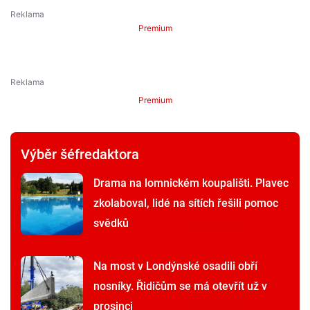
Premium
Premium
Výběr šéfredaktora
Drama na lomnickém koupališti. Plavec
zkolaboval, lidé na sítích řešili pomoc
svědků
Na most v Londýnské osadili obří
nosníky. Řidičům se má otevřít už v
prosinci