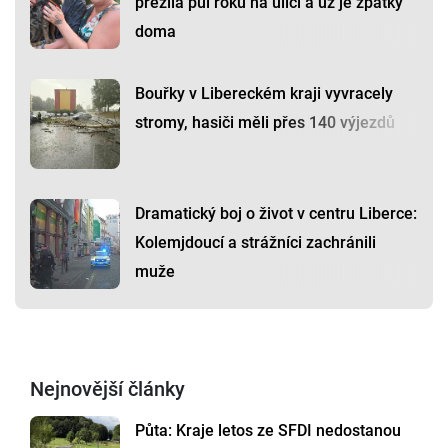
přežila půl roku na ulici a už je zpátky
doma
Bouřky v Libereckém kraji vyvracely
stromy, hasiči měli přes 140 výjezdů
Dramatický boj o život v centru Liberce:
Kolemjdoucí a strážníci zachránili
muže
Nejnovější články
Půta: Kraje letos ze SFDI nedostanou