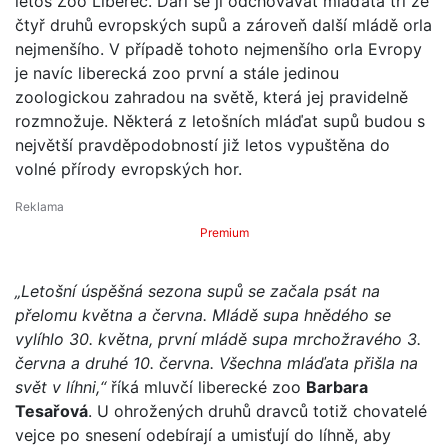
letos Zoo Liberec. Daří se jí odchovávat mláďata tří ze
čtyř druhů evropských supů a zároveň další mládě orla
nejmenšího. V případě tohoto nejmenšího orla Evropy
je navíc liberecká zoo první a stále jedinou
zoologickou zahradou na světě, která jej pravidelně
rozmnožuje. Některá z letošních mláďat supů budou s
největší pravděpodobností již letos vypuštěna do
volné přírody evropských hor.
Premium
„Letošní úspěšná sezona supů se začala psát na
přelomu května a června. Mládě supa hnědého se
vylíhlo 30. května, první mládě supa mrchožravého 3.
června a druhé 10. června. Všechna mláďata přišla na
svět v líhni,“
říká mluvčí liberecké zoo
Barbara
Tesařová
. U ohrožených druhů dravců totiž chovatelé
vejce po snesení odebírají a umisťují do líhně, aby