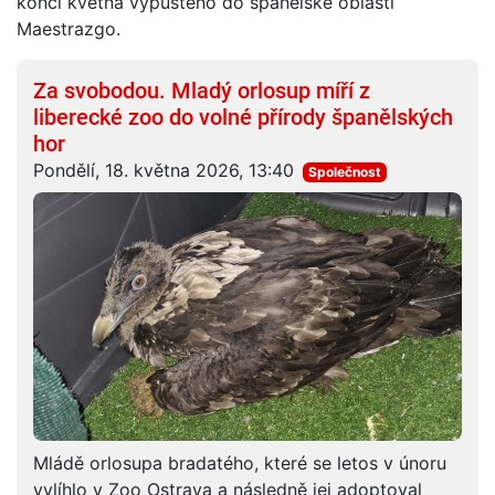
konci května vypuštěno do španělské oblasti
Maestrazgo.
Za svobodou. Mladý orlosup míří z
liberecké zoo do volné přírody španělských
hor
Pondělí, 18. května 2026, 13:40
Společnost
Mládě orlosupa bradatého, které se letos v únoru
vylíhlo v Zoo Ostrava a následně jej adoptoval