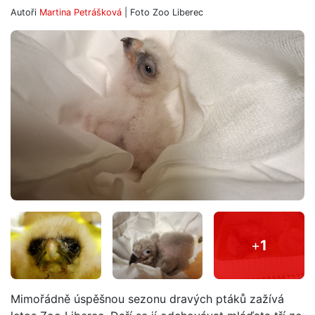
Autoři
Martina Petrášková
| Foto
Zoo Liberec
+
1
Mimořádně úspěšnou sezonu dravých ptáků zažívá