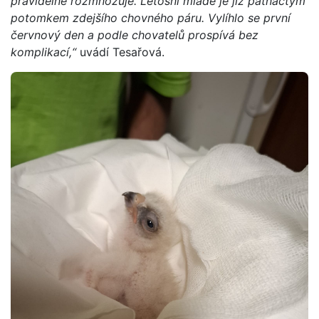
pravidelně rozmnožuje. Letošní mládě je již patnáctým
potomkem zdejšího chovného páru. Vylíhlo se první
červnový den a podle chovatelů prospívá bez
komplikací,“
uvádí Tesařová.