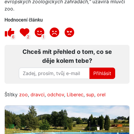
evropských zoologických zahradách,“
uzavírá mluvčí
zoo.
Hodnocení článku
6
2
1
Chceš mít přehled o tom, co se
děje kolem tebe?
Přihlásit
Štítky
zoo
,
dravci
,
odchov
,
Liberec
,
sup
,
orel