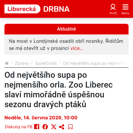
Aktuálně
Na most v Londýnské osadili obří nosníky. Řidičům
se má otevřít už v prosinci
více...
Zprávy
Společnost
Od největšího supa po nejmenšího o
Od největšího supa po
nejmenšího orla. Zoo Liberec
slaví mimořádně úspěšnou
sezonu dravých ptáků
Neděle, 14. června 2026, 10:00
Diskutuj na FB