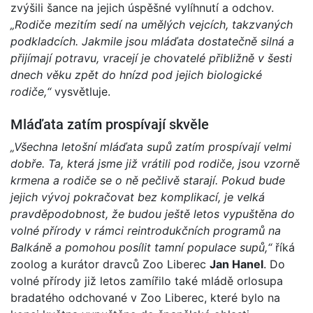
zvýšili šance na jejich úspěšné vylíhnutí a odchov.
„Rodiče mezitím sedí na umělých vejcích, takzvaných
podkladcích. Jakmile jsou mláďata dostatečně silná a
přijímají potravu, vracejí je chovatelé přibližně v šesti
dnech věku zpět do hnízd pod jejich biologické
rodiče,“
vysvětluje.
Mláďata zatím prospívají skvěle
„Všechna letošní mláďata supů zatím prospívají velmi
dobře. Ta, která jsme již vrátili pod rodiče, jsou vzorně
krmena a rodiče se o ně pečlivě starají. Pokud bude
jejich vývoj pokračovat bez komplikací, je velká
pravděpodobnost, že budou ještě letos vypuštěna do
volné přírody v rámci reintrodukčních programů na
Balkáně a pomohou posílit tamní populace supů,“
říká
zoolog a kurátor dravců Zoo Liberec
Jan Hanel
. Do
volné přírody již letos zamířilo také mládě orlosupa
bradatého odchované v Zoo Liberec, které bylo na