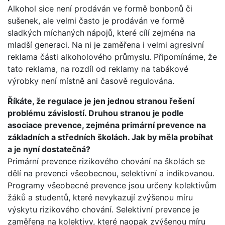
Alkohol sice není prodáván ve formě bonbonů či
sušenek, ale velmi často je prodáván ve formě
sladkých míchaných nápojů, které cílí zejména na
mladší generaci. Na ni je zaměřena i velmi agresivní
reklama části alkoholového průmyslu. Připomínáme, že
tato reklama, na rozdíl od reklamy na tabákové
výrobky není místně ani časově regulována.
Říkáte, že regulace je jen jednou stranou řešení
problému závislostí. Druhou stranou je podle
asociace prevence, zejména primární prevence na
základních a středních školách. Jak by měla probíhat
a je nyní dostatečná?
Primární prevence rizikového chování na školách se
dělí na prevenci všeobecnou, selektivní a indikovanou.
Programy všeobecné prevence jsou určeny kolektivům
žáků a studentů, které nevykazují zvýšenou míru
výskytu rizikového chování. Selektivní prevence je
zaměřena na kolektivy, které naopak zvýšenou míru