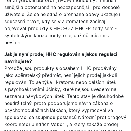
Tetrahydrokanabiforol (THCP) mohou být mnohem
silnější a potencionálně nebezpečnější i pro dospělé
uživatele. Že se nejedná o přehnané obavy ukazuje i
současná praxe, kdy se v automatech začínají
objevovat produkty s HHC-O a HHC-P, tedy semi-
syntetickými kanabinoidy, o jejichž účincích nic
nevíme.
Jak je nyní prodej HHC regulován a jakou regulaci
navrhujete?
Protože jsou produkty s obsahem HHC prodávány
jako sběratelský předmět, není jejich prodej jakkoli
regulován. To se týká i kratomu nebo dalších látek
s psychoaktivními účinky, které nejsou uvedeny na
seznamu návykových látek. Tento stav je dlouhodobě
neudržitelný, proto podporujeme návrh zákona o
psychomodulačních látkách, který vypracoval ve
spolupráci se skupinou poslanců Národní protidrogový
koordinátor Jindřich Vobořil, a který zakáže prodej