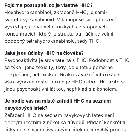
Pojďme postupně, co je vlastně HHC?
Hexahydrokanabinol, zkráceně HHC, je semi-
syntetický kanabinoid. V konopí se sice přirozeně
vyskytuje, ale ve velmi nízkých až stopových
koncentracích, který je strukturou i účinky velmi
podobný tetrahydrokanabinolu, tedy THC.
Jaké jsou účinky HHC na člověka?
Psychoaktivita je srovnatelná s THC. Podobnost s THC
se týká i jeho toxicity, tedy jde o látku poměrně
bezpečnou, netoxickou. Riziko závažné intoxikace
však výrazně roste, pokud je HHC nebo THC užito s
jinou psychoaktivní látkou, například s alkoholem.
Je podle vás na místě zařadit HHC na seznam
návykových látek?
Zařazení HHC na seznam návykových látek není
dobrým řešením z několika důvodů. Přidání konkrétní
látky na seznam návykových látek není rychlý proces.