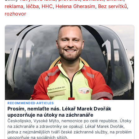
reklama
,
léčba
,
HHC
,
Helena Gherasim
,
Bez servítků
,
rozhovor