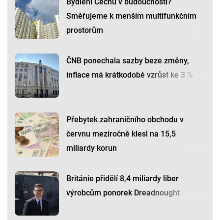
Bydlení Čechů v budoucnosti?
Směřujeme k menším multifunkčním
prostorům
ČNB ponechala sazby beze změny,
inflace má krátkodobě vzrůst ke 3 %
Přebytek zahraničního obchodu v
červnu meziročně klesl na 15,5
miliardy korun
Británie přidělí 8,4 miliardy liber
výrobcům ponorek Dreadnought