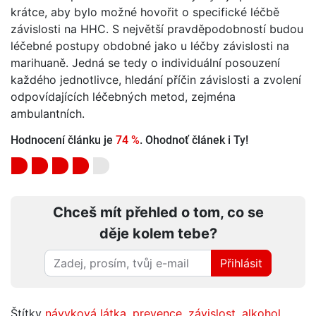
krátce, aby bylo možné hovořit o specifické léčbě
závislosti na HHC. S největší pravděpodobností budou
léčebné postupy obdobné jako u léčby závislosti na
marihuaně. Jedná se tedy o individuální posouzení
každého jednotlivce, hledání příčin závislosti a zvolení
odpovídajících léčebných metod, zejména
ambulantních.
Hodnocení článku je
74 %
. Ohodnoť článek i Ty!
Chceš mít přehled o tom, co se
děje kolem tebe?
Přihlásit
Štítky
návyková látka
,
prevence
,
závislost
,
alkohol
,