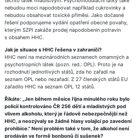
těchto látek mladistvým. Psychomodulační látky také
nebudou moci napodobovat například cukrovinky a
nebudou obsahovat toxické příměsi. Jako dočasné
řešení podporujeme vydání opatření obecné povahy,
kterým SZPI zakáže prodej napodobenin potravin
s obsahem HHC.
Jak je situace s HHC řešena v zahraničí?
HHC není na mezinárodních seznamech omamných a
psychotropních látek (pozn. red.: OPL). Proto je na
rozhodnutí jednotlivých států, zda ho zařadí na
seznam OPL nebo nezařadí. Z 27 členských států EU
zařadilo HHC na seznam OPL 12 států.
Říkáte: „Jen během měsíce října minulého roku bylo
policií kontrolováno ČR 256 dětí a mladistvých pod
vlivem alkoholu, který je řádově nebezpečnější než
HHC, a neozývaly se žádné hlasy volající po zavedení
prohibice." Není problém také v tom, že alkohol není
prodáván ve formě bonbonů či sušenek?