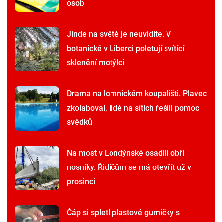
osob
Jinde na světě je neuvidíte. V
botanické v Liberci poletují svítící
sklenění motýlci
Drama na lomnickém koupališti. Plavec
zkolaboval, lidé na sítích řešili pomoc
svědků
Na most v Londýnské osadili obří
nosníky. Řidičům se má otevřít už v
prosinci
Čáp si spletl plastové gumičky s