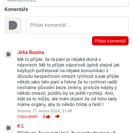
Komentáře
Přidat komentář
Jirka Bouma
Mě to přijde, že ta paní je nějaká divná v
názorech. Mě to přijde názorově úplně stejné jak
kdybych potřeboval na nějaké komunikaci z
důvodu bezpečnosti omezit rychlost a pak přijde
někdo jako tato paní a řekne že tu rychlost radši
necháme původní beze změny, protože kdyby ji
někdo omezil, jezdilo by se ještě rychleji. Ano,
stát se to může, ale mám dojem že od toho tady
máme orgány, aby to někdo hlídal a řešil !
Sobota, 17. února 2024, 21:48
Odpovědět
6
K L
Přijde mi, že se paní bojí, že si nebude moci už