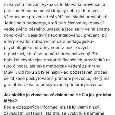
rizikového chování vykazují. Indikovaná prevence je
pak zaměřena na menší skupiny nebo jednotlivce.
Všeobecnou prevenci řeší většinou školní preventisté.
Jedná se o pedagogy, kteří tuto činnost vykonávají
vedle svého běžného úvazku a jsou za ni velmi špatně
honorováni. Selektivní nebo indikovanou prevenci by
měli provádět odborníci ať už z pedagogicko-
psychologické poradny nebo z neziskových
organizací, které se primární prevenci věnují. Zde
bohužel chybí nejen dostatek finančních prostředků na
tuto činnost, ale také metodické vedení ze strany
MŠMT. Od roku 2019 je například pozastaven proces
certifikace poskytovatelů primární prevence, který má
garantovat kvalitu poskytované primární prevence.
Jak složité je zbavit se závislosti na HHC a jak probíhá
léčba?
Podle dostupných informací má HHC velmi nízký
závislostní potenciál. Na trhu se vyskytuje poměrně