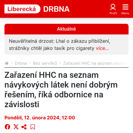
Aktuálně
Neuvěřitelná drzost: Lhal o zákazu přiblížení,
strážníky chtěl jako taxík pro cigarety
více...
Drbna
Bez servítků
Zařazení HHC na seznam návykových 
Zařazení HHC na seznam
návykových látek není dobrým
řešením, říká odbornice na
závislosti
Pondělí, 12. února 2024, 12:00