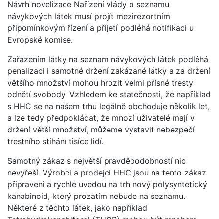
Návrh novelizace Nařízení vlády o seznamu
návykových látek musí projít mezirezortním
připomínkovým řízení a přijetí podléhá notifikaci u
Evropské komise.
Zařazením látky na seznam návykových látek podléhá
penalizaci i samotné držení zakázané látky a za držení
většího množství mohou hrozit velmi přísné tresty
odnětí svobody. Vzhledem ke statečnosti, že například
s HHC se na našem trhu legálně obchoduje několik let,
a lze tedy předpokládat, že mnozí uživatelé mají v
držení větší množství, můžeme vystavit nebezpečí
trestního stíhání tisíce lidí.
Samotný zákaz s největší pravděpodobností nic
nevyřeší. Výrobci a prodejci HHC jsou na tento zákaz
připraveni a rychle uvedou na trh nový polysyntetický
kanabinoid, který prozatím nebude na seznamu.
Některé z těchto látek, jako například