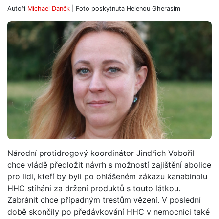
Autoři
Michael Daněk
| Foto
poskytnuta Helenou Gherasim
Národní protidrogový koordinátor Jindřich Vobořil
chce vládě předložit návrh s možností zajištění abolice
pro lidi, kteří by byli po ohlášeném zákazu kanabinolu
HHC stíháni za držení produktů s touto látkou.
Zabránit chce případným trestům vězení. V poslední
době skončily po předávkování HHC v nemocnici také