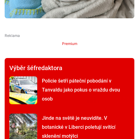
Premium
Výběr šéfredaktora
Policie šetří páteční pobodání v
Tanvaldu jako pokus o vraždu dvou
osob
Jinde na světě je neuvidíte. V
botanické v Liberci poletují svítící
sklenění motýlci