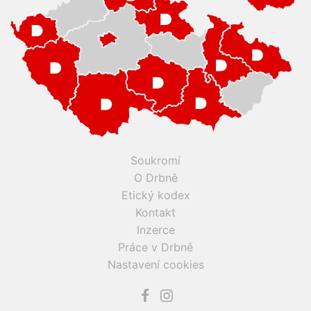
Soukromí
O Drbně
Etický kodex
Kontakt
Inzerce
Práce v Drbně
Nastavení cookies