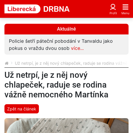
Aktuálně
Policie šetří páteční pobodání v Tanvaldu jako
pokus o vraždu dvou osob
více...
Už netrpí, je z něj nový chlapeček, raduje se rodina vážně
Už netrpí, je z něj nový
chlapeček, raduje se rodina
vážně nemocného Martínka
Zpět na článek