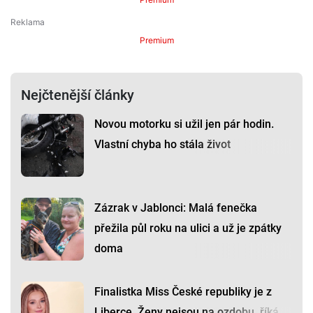
Premium
Nejčtenější články
Novou motorku si užil jen pár hodin.
Vlastní chyba ho stála život
Zázrak v Jablonci: Malá fenečka
přežila půl roku na ulici a už je zpátky
doma
Finalistka Miss České republiky je z
Liberce. Ženy nejsou na ozdobu, říká