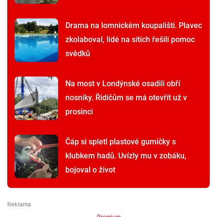
Drama na lomnickém koupališti. Plavec
zkolaboval, lidé na sítích řešili pomoc
svědků
Na most v Londýnské osadili obří
nosníky. Řidičům se má otevřít už v
prosinci
Čáp si spletl plastové gumičky s
klubkem hadů. Uvízly mu v zobáku,
bojoval o život
Premium