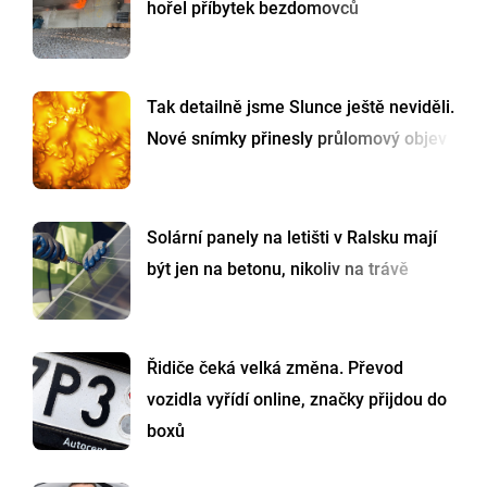
hořel příbytek bezdomovců
Tak detailně jsme Slunce ještě neviděli.
Nové snímky přinesly průlomový objev
Solární panely na letišti v Ralsku mají
být jen na betonu, nikoliv na trávě
Řidiče čeká velká změna. Převod
vozidla vyřídí online, značky přijdou do
boxů