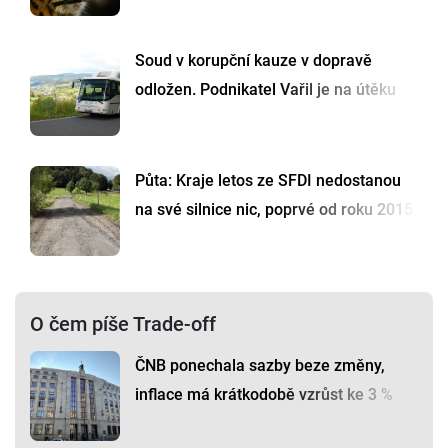
Soud v korupční kauze v dopravě
odložen. Podnikatel Vařil je na útěku
Půta: Kraje letos ze SFDI nedostanou
na své silnice nic, poprvé od roku 2015
O čem píše Trade-off
ČNB ponechala sazby beze změny,
inflace má krátkodobě vzrůst ke 3 %