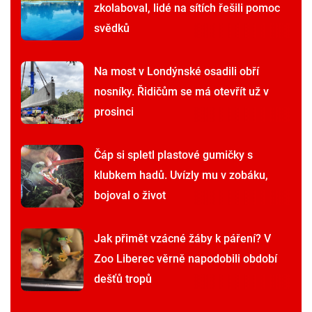
zkolaboval, lidé na sítích řešili pomoc
svědků
Na most v Londýnské osadili obří
nosníky. Řidičům se má otevřít už v
prosinci
Čáp si spletl plastové gumičky s
klubkem hadů. Uvízly mu v zobáku,
bojoval o život
Jak přimět vzácné žáby k páření? V
Zoo Liberec věrně napodobili období
dešťů tropů