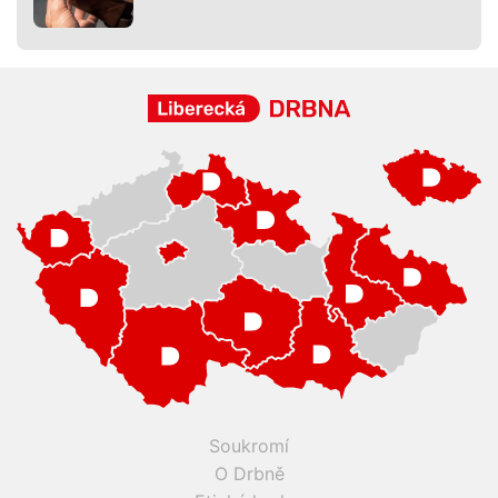
Soukromí
O Drbně