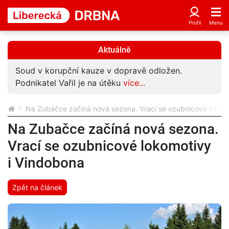
Aktuálně
Soud v korupční kauze v dopravě odložen.
Podnikatel Vařil je na útěku
více...
Na Zubačce začíná nová sezona. Vrací se ozubnicové lokom
Na Zubačce začíná nová sezona.
Vrací se ozubnicové lokomotivy
i Vindobona
Zpět na článek