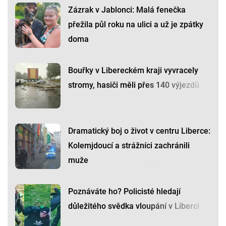
Zázrak v Jablonci: Malá fenečka
přežila půl roku na ulici a už je zpátky
doma
Bouřky v Libereckém kraji vyvracely
stromy, hasiči měli přes 140 výjezdů
Dramatický boj o život v centru Liberce:
Kolemjdoucí a strážníci zachránili
muže
Poznáváte ho? Policisté hledají
důležitého svědka vloupání v Liberci