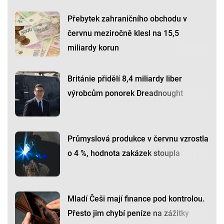
Přebytek zahraničního obchodu v
červnu meziročně klesl na 15,5
miliardy korun
Británie přidělí 8,4 miliardy liber
výrobcům ponorek Dreadnought
Průmyslová produkce v červnu vzrostla
o 4 %, hodnota zakázek stoupla
Mladí Češi mají finance pod kontrolou.
Přesto jim chybí peníze na zážitky