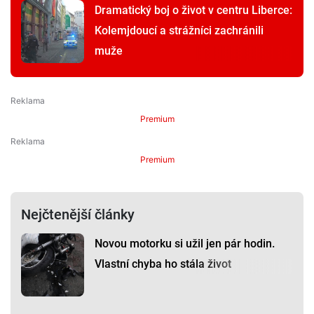
Dramatický boj o život v centru Liberce:
Kolemjdoucí a strážníci zachránili
muže
Premium
Premium
Nejčtenější články
Novou motorku si užil jen pár hodin.
Vlastní chyba ho stála život