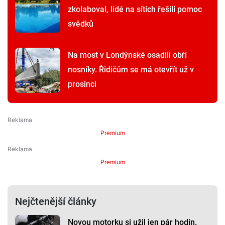
zkolaboval, lidé na sítích řešili pomoc
svědků
Na most v Londýnské osadili obří
nosníky. Řidičům se má otevřít už v
prosinci
Premium
Premium
Nejčtenější články
Novou motorku si užil jen pár hodin.