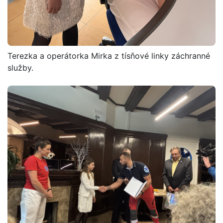
Terezka a operátorka Mirka z tísňové linky záchranné
služby.