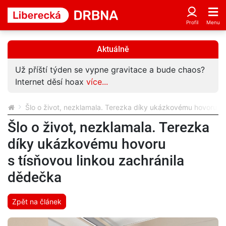
Aktuálně
Už příští týden se vypne gravitace a bude chaos?
Internet děsí hoax
více...
Šlo o život, nezklamala. Terezka díky ukázkovému hovoru s 
Šlo o život, nezklamala. Terezka
díky ukázkovému hovoru
s tísňovou linkou zachránila
dědečka
Zpět na článek