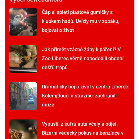
Čáp si spletl plastové gumičky s
klubkem hadů. Uvízly mu v zobáku,
bojoval o život
Jak přimět vzácné žáby k páření? V
Zoo Liberec věrně napodobili období
dešťů tropů
Dramatický boj o život v centru Liberce:
Kolemjdoucí a strážníci zachránili
muže
Vypustil z kufru auta včely a odjel:
Bizarní vědecký pokus na benzínce v