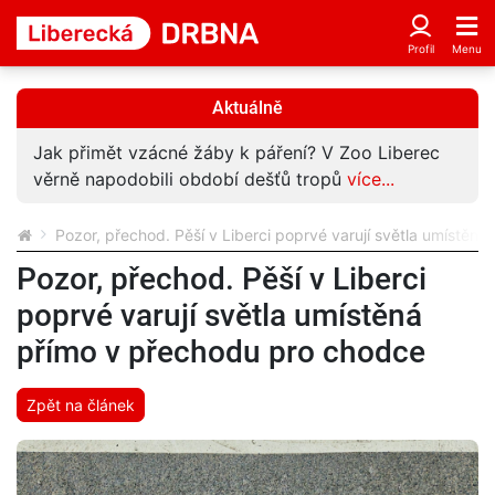
Aktuálně
Jak přimět vzácné žáby k páření? V Zoo Liberec
věrně napodobili období dešťů tropů
více...
Pozor, přechod. Pěší v Liberci poprvé varují světla umístěn
Pozor, přechod. Pěší v Liberci
poprvé varují světla umístěná
přímo v přechodu pro chodce
Zpět na článek