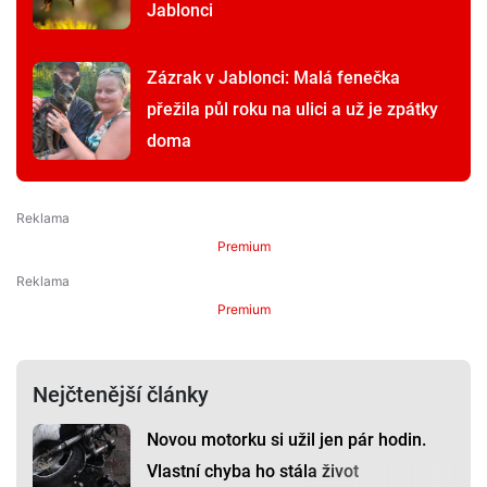
Jablonci
Zázrak v Jablonci: Malá fenečka
přežila půl roku na ulici a už je zpátky
doma
Premium
Premium
Nejčtenější články
Novou motorku si užil jen pár hodin.
Vlastní chyba ho stála život