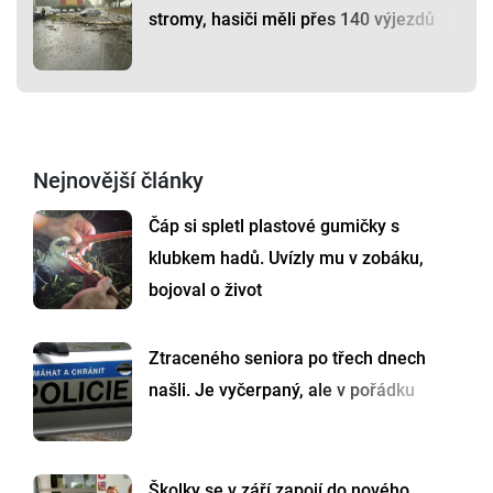
stromy, hasiči měli přes 140 výjezdů
Nejnovější články
Čáp si spletl plastové gumičky s
klubkem hadů. Uvízly mu v zobáku,
bojoval o život
Ztraceného seniora po třech dnech
našli. Je vyčerpaný, ale v pořádku
Školky se v září zapojí do nového