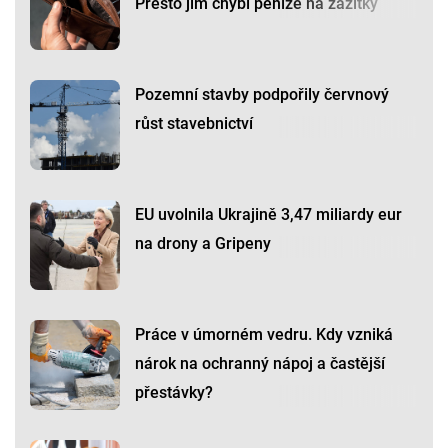
Přesto jim chybí peníze na zážitky
Pozemní stavby podpořily červnový
růst stavebnictví
EU uvolnila Ukrajině 3,47 miliardy eur
na drony a Gripeny
Práce v úmorném vedru. Kdy vzniká
nárok na ochranný nápoj a častější
přestávky?