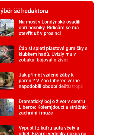
ýběr šéfredaktora
Na most v Londýnské osadili
obří nosníky. Řidičům se má
otevřít už v prosinci
Čáp si spletl plastové gumičky s
klubkem hadů. Uvízly mu v
zobáku, bojoval o život
Jak přimět vzácné žáby k
páření? V Zoo Liberec věrně
napodobili období dešťů tropů
Dramatický boj o život v centru
Liberce: Kolemjdoucí a strážníci
zachránili muže
Vypustil z kufru auta včely a
odjel: Bizarní vědecký pokus na