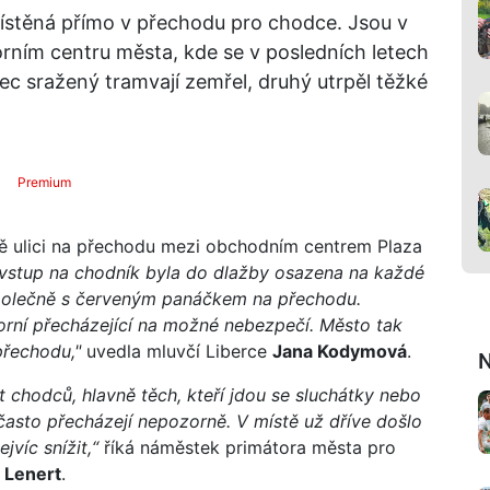
umístěná přímo v přechodu pro chodce. Jsou v
horním centru města, kde se v posledních letech
c sražený tramvají zemřel, druhý utrpěl těžké
Premium
ově ulici na přechodu mezi obchodním centrem Plaza
 vstup na chodník byla do dlažby osazena na každé
jí společně s červeným panáčkem na přechodu.
zorní přecházející na možné nebezpečí. Město tak
přechodu,"
uvedla mluvčí Liberce
Jana Kodymová
.
N
 chodců, hlavně těch, kteří jdou se sluchátky nebo
 často přecházejí nepozorně. V místě už dříve došlo
víc snížit,“
říká náměstek primátora města pro
Lenert
.