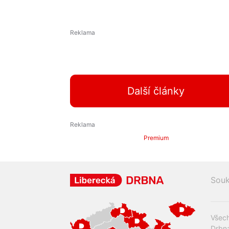
Další články
Premium
Souk
Všech
Drbna