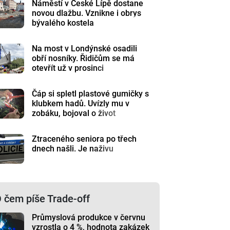
Náměstí v České Lípě dostane
novou dlažbu. Vznikne i obrys
bývalého kostela
Na most v Londýnské osadili
obří nosníky. Řidičům se má
otevřít už v prosinci
Čáp si spletl plastové gumičky s
klubkem hadů. Uvízly mu v
zobáku, bojoval o život
Ztraceného seniora po třech
dnech našli. Je naživu
 čem píše Trade-off
Průmyslová produkce v červnu
vzrostla o 4 %, hodnota zakázek