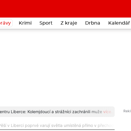
rávy
Krimi
Sport
Z kraje
Drbna
Kalendář 
entru Liberce: Kolemjdoucí a strážníci zachránili muže
více...
Čáp s
ěší v Liberci poprvé varují světla umístěná přímo v přechodu pro c