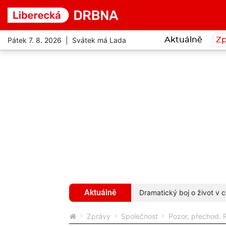
Pátek 7. 8. 2026 | Svátek má Lada
Aktuálně
Zp
Aktuálně
hyba ho stála život
více...
Dramatický boj o život v c
Zprávy
Společnost
Pozor, přechod. P