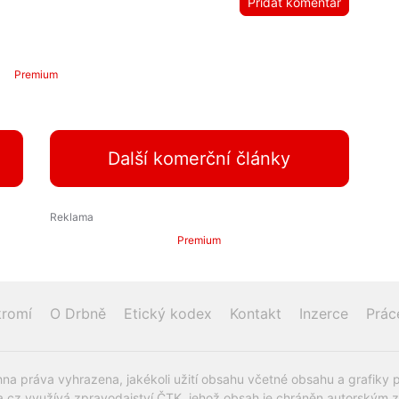
Přidat komentář
Premium
Další komerční články
Premium
romí
O Drbně
Etický kodex
Kontakt
Inzerce
Prác
na práva vyhrazena, jakékoli užití obsahu včetné obsahu a grafiky 
.cz využívá zpravodajství ČTK, jehož obsah je chráněn autorským zák