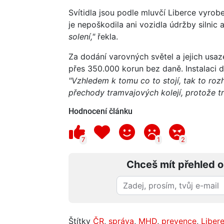
Svítidla jsou podle mluvčí Liberce vyro
je nepoškodila ani vozidla údržby silnic
solení,"
řekla.
Za dodání varovných světel a jejich usaz
přes 350.000 korun bez daně. Instalaci d
"Vzhledem k tomu co to stojí, tak to roz
přechody tramvajových kolejí, protože t
Hodnocení článku
7
1
2
Chceš mít přehled o
Štítky
ČR
,
správa
,
MHD
,
prevence
,
Liber