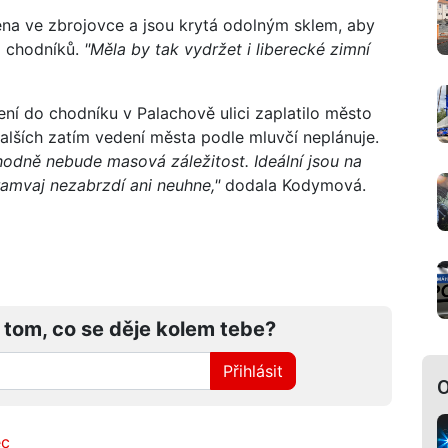
bena ve zbrojovce a jsou krytá odolným sklem, aby
 a chodníků.
"Měla by tak vydržet i liberecké zimní
ení do chodníku v Palachově ulici zaplatilo město
alších zatím vedení města podle mluvčí neplánuje.
hodně nebude masová záležitost. Ideální jsou na
ramvaj nezabrzdí ani neuhne,"
dodala Kodymová.
 tom, co se děje kolem tebe?
Přihlásit
O
ec