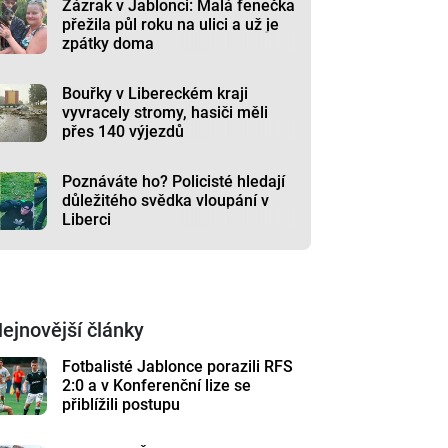
Zázrak v Jablonci: Malá fenečka
přežila půl roku na ulici a už je
zpátky doma
Bouřky v Libereckém kraji
vyvracely stromy, hasiči měli
přes 140 výjezdů
Poznáváte ho? Policisté hledají
důležitého svědka vloupání v
Liberci
ejnovější články
Fotbalisté Jablonce porazili RFS
2:0 a v Konferenční lize se
přiblížili postupu