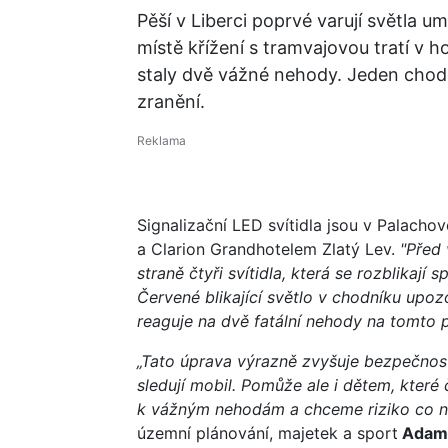
Pěší v Liberci poprvé varují světla 
místě křížení s tramvajovou tratí v 
staly dvě vážné nehody. Jeden chode
zranění.
Signalizační LED svítidla jsou v Palach
a Clarion Grandhotelem Zlatý Lev.
"Před
straně čtyři svítidla, která se rozblika
Červené blikající světlo v chodníku upo
reaguje na dvě fatální nehody na tomto 
„Tato úprava výrazně zvyšuje bezpečnost
sledují mobil. Pomůže ale i dětem, které
k vážným nehodám a chceme riziko co nej
územní plánování, majetek a sport
Adam 