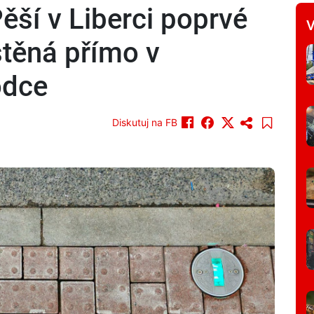
ěší v Liberci poprvé
V
stěná přímo v
odce
Diskutuj na FB