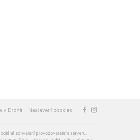
e v Drbně
Nastavení cookies
podléhá schválení provozovatelem serveru.
onem. Přepis, šíření či další zpřístupňování