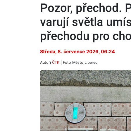
Pozor, přechod. P
varují světla umí
přechodu pro ch
Středa, 8. července 2026, 06:24
Autoři
ČTK
| Foto
Město Liberec