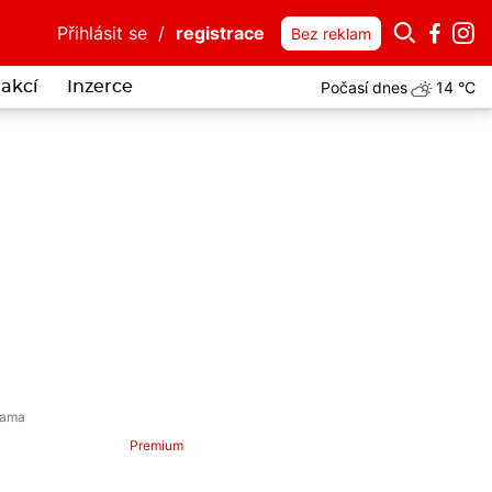
Přihlásit se
/
registrace
Bez reklam
Počasí dnes
14 °C
akcí
Inzerce
i spletl plastové gumičky s klubkem hadů. Uvízly mu v zobáku, bojov
Premium
hodce