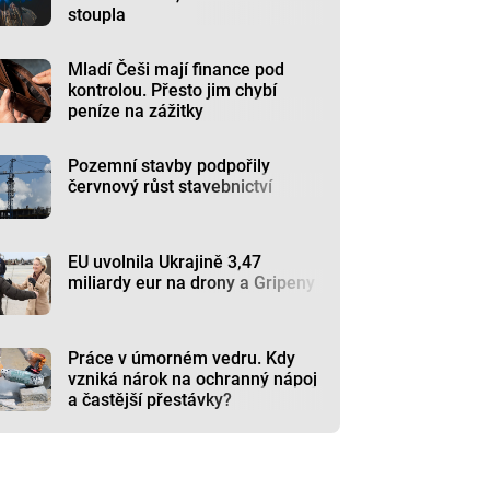
stoupla
Mladí Češi mají finance pod
kontrolou. Přesto jim chybí
peníze na zážitky
Pozemní stavby podpořily
červnový růst stavebnictví
EU uvolnila Ukrajině 3,47
miliardy eur na drony a Gripeny
Práce v úmorném vedru. Kdy
vzniká nárok na ochranný nápoj
a častější přestávky?