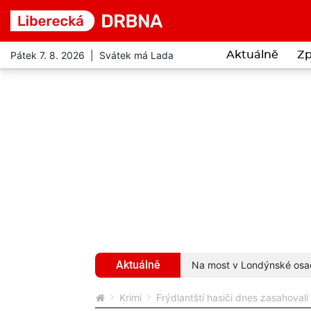
Pátek 7. 8. 2026 | Svátek má Lada
Aktuálně
Zp
Aktuálně
. Uvízly mu v zobáku, bojoval o život
více...
Na most v Londýnské osadi
Krimi
Frýdlantští hasiči dnes zasahovali