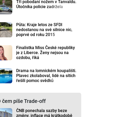
Tři pobodaní nožem v Tanvaldu.
Útočníka policie zadržela
Půta: Kraje letos ze SFDI
nedostanou na své silnice nic,
poprvé od roku 2015
Finalistka Miss České republiky
je z Liberce. Ženy nejsou na
ozdobu, říká
Drama na lomnickém koupališti.
Plavec zkolaboval, lidé na sítích
řešili pomoc svědků
 čem píše Trade-off
ČNB ponechala sazby beze
změny, inflace má krátkodobě