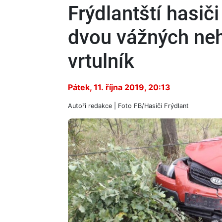
Frýdlantští hasič
dvou vážných neh
vrtulník
Pátek, 11. října 2019, 20:13
Autoři
redakce
| Foto
FB/Hasiči Frýdlant