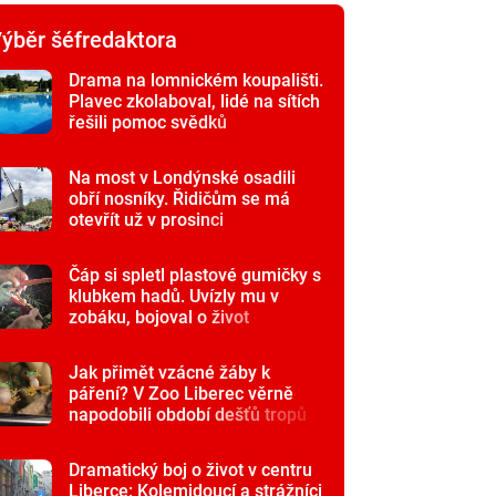
ýběr šéfredaktora
Drama na lomnickém koupališti.
Plavec zkolaboval, lidé na sítích
řešili pomoc svědků
Na most v Londýnské osadili
obří nosníky. Řidičům se má
otevřít už v prosinci
Čáp si spletl plastové gumičky s
klubkem hadů. Uvízly mu v
zobáku, bojoval o život
Jak přimět vzácné žáby k
páření? V Zoo Liberec věrně
napodobili období dešťů tropů
Dramatický boj o život v centru
Liberce: Kolemjdoucí a strážníci