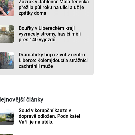
Zázrak v Jablonci: Malá fenečka
přežila půl roku na ulici a už je
zpátky doma
Bouřky v Libereckém kraji
vyvracely stromy, hasiči měli
přes 140 výjezdů
Dramatický boj o život v centru
Liberce: Kolemjdoucí a strážníci
zachránili muže
ejnovější články
Soud v korupční kauze v
dopravě odložen. Podnikatel
Vařil je na útěku