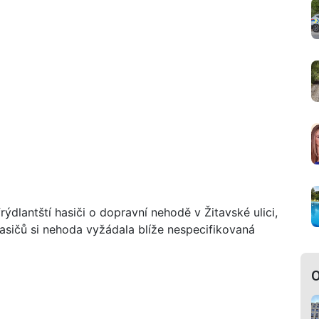
ýdlantští hasiči o dopravní nehodě v Žitavské ulici,
hasičů si nehoda vyžádala blíže nespecifikovaná
O