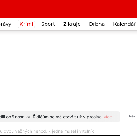
rávy
Krimi
Sport
Z kraje
Drbna
Kalendář 
li obří nosníky. Řidičům se má otevřít už v prosinci
více...
Znáte
 u dvou vážných nehod, k jedné musel i vrtulník