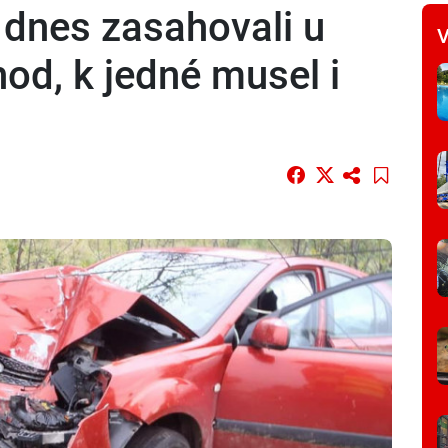
i dnes zasahovali u
V
od, k jedné musel i