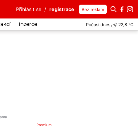
Přihlásit se
/
registrace
Bez reklam
Počasí dnes
22,8 °C
akcí
Inzerce
 muže z fotky? Mohl by vědět víc o vloupání do auta Horské služby 
Premium