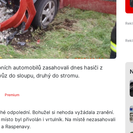
ích automobilů zasahovali dnes hasiči z
N
 vůz do sloupu, druhý do stromu.
Premium
uhé odpolední. Bohužel si nehoda vyžádala zranění.
místo byl přivolán i vrtulník. Na místě nezasahovali
c a Raspenavy.