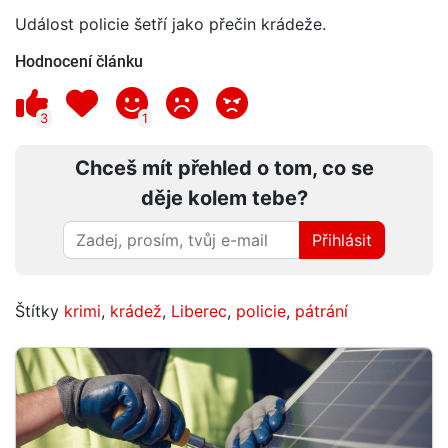
Událost policie šetří jako přečin krádeže.
Hodnocení článku
3
1
Chceš mít přehled o tom, co se
děje kolem tebe?
Přihlásit
Štítky
krimi
,
krádež
,
Liberec
,
policie
,
pátrání