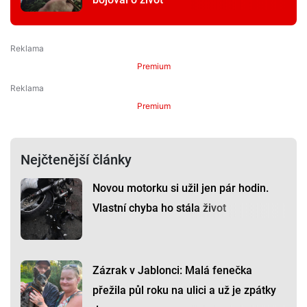
Premium
Premium
Nejčtenější články
Novou motorku si užil jen pár hodin.
Vlastní chyba ho stála život
Zázrak v Jablonci: Malá fenečka
přežila půl roku na ulici a už je zpátky