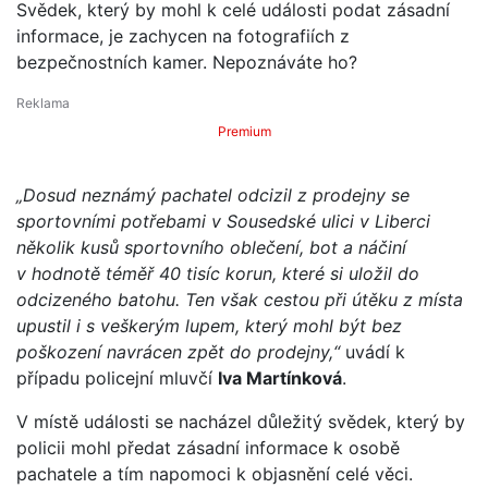
Svědek, který by mohl k celé události podat zásadní
informace, je zachycen na fotografiích z
bezpečnostních kamer. Nepoznáváte ho?
Premium
„Dosud neznámý pachatel odcizil z prodejny se
sportovními potřebami v Sousedské ulici v Liberci
několik kusů sportovního oblečení, bot a náčiní
v hodnotě téměř 40 tisíc korun, které si uložil do
odcizeného batohu. Ten však cestou při útěku z místa
upustil i s veškerým lupem, který mohl být bez
poškození navrácen zpět do prodejny,“
uvádí k
případu policejní mluvčí
Iva Martínková
.
V místě události se nacházel důležitý svědek, který by
policii mohl předat zásadní informace k osobě
pachatele a tím napomoci k objasnění celé věci.