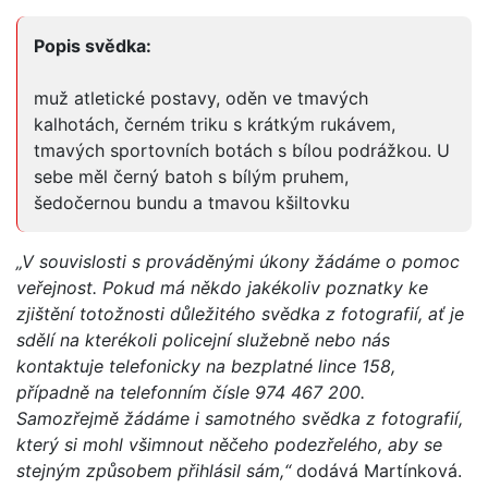
Popis svědka:
muž atletické postavy, oděn ve tmavých
kalhotách, černém triku s krátkým rukávem,
tmavých sportovních botách s bílou podrážkou. U
sebe měl černý batoh s bílým pruhem,
šedočernou bundu a tmavou kšiltovku
„V souvislosti s prováděnými úkony žádáme o pomoc
veřejnost. Pokud má někdo jakékoliv poznatky ke
zjištění totožnosti důležitého svědka z fotografií, ať je
sdělí na kterékoli policejní služebně nebo nás
kontaktuje telefonicky na bezplatné lince 158,
případně na telefonním čísle 974 467 200.
Samozřejmě žádáme i samotného svědka z fotografií,
který si mohl všimnout něčeho podezřelého, aby se
stejným způsobem přihlásil sám,“
dodává Martínková.