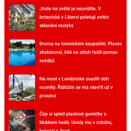
Jinde na světě je neuvidíte. V
botanické v Liberci poletují svítící
sklenění motýlci
Drama na lomnickém koupališti. Plavec
zkolaboval, lidé na sítích řešili pomoc
svědků
Na most v Londýnské osadili obří
nosníky. Řidičům se má otevřít už v
prosinci
Čáp si spletl plastové gumičky s
klubkem hadů. Uvízly mu v zobáku,
bojoval o život