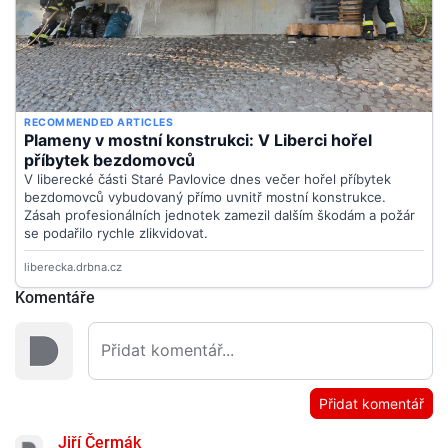
Komentáře
Přidat komentář
Jiří Čermák