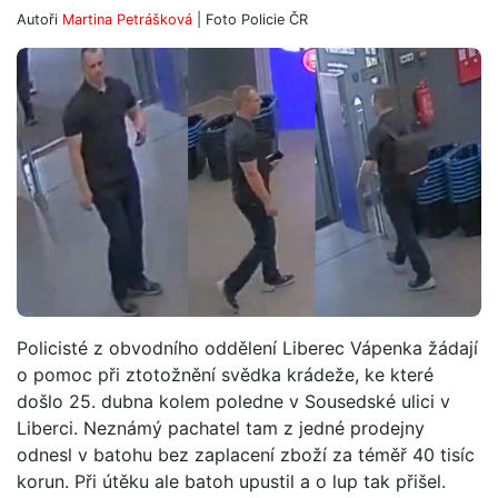
Autoři
Martina Petrášková
| Foto
Policie ČR
Policisté z obvodního oddělení Liberec Vápenka žádají
o pomoc při ztotožnění svědka krádeže, ke které
došlo 25. dubna kolem poledne v Sousedské ulici v
Liberci. Neznámý pachatel tam z jedné prodejny
odnesl v batohu bez zaplacení zboží za téměř 40 tisíc
korun. Při útěku ale batoh upustil a o lup tak přišel.