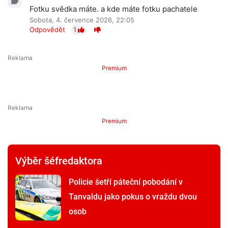
Fotku svědka máte. a kde máte fotku pachatele
Sobota, 4. července 2026, 22:05
Odpovědět
1
Premium
Premium
Výběr šéfredaktora
Policie šetří páteční pobodání v
Tanvaldu jako pokus o vraždu dvou
osob