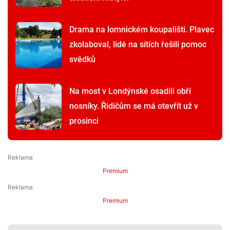
Drama na lomnickém koupališti. Plavec
zkolaboval, lidé na sítích řešili pomoc
svědků
Na most v Londýnské osadili obří
nosníky. Řidičům se má otevřít už v
prosinci
Premium
Premium