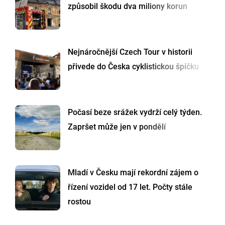
způsobil škodu dva miliony korun
Nejnáročnější Czech Tour v historii
přivede do Česka cyklistickou špičku
Počasí beze srážek vydrží celý týden.
Zapršet může jen v pondělí
Mladí v Česku mají rekordní zájem o
řízení vozidel od 17 let. Počty stále
rostou