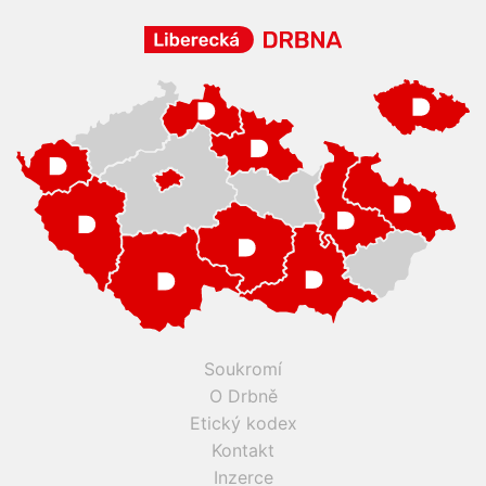
Soukromí
O Drbně
Etický kodex
Kontakt
Inzerce