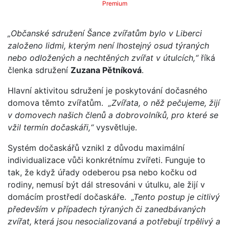
Premium
„Občanské sdružení Šance zvířatům bylo v Liberci
založeno lidmi, kterým není lhostejný osud týraných
nebo odložených a nechtěných zvířat v útulcích,“
říká
členka sdružení
Zuzana Pětníková
.
Hlavní aktivitou sdružení je poskytování dočasného
domova těmto zvířatům.
„Zvířata, o něž pečujeme, žijí
v domovech našich členů a dobrovolníků, pro které se
vžil termín dočaskáři,“
vysvětluje.
Systém dočaskářů vznikl z důvodu maximální
individualizace vůči konkrétnímu zvířeti. Funguje to
tak, že když úřady odeberou psa nebo kočku od
rodiny, nemusí být dál stresováni v útulku, ale žijí v
domácím prostředí dočaskáře.
„Tento postup je citlivý
především v případech týraných či zanedbávaných
zvířat, která jsou nesocializovaná a potřebují trpělivý a