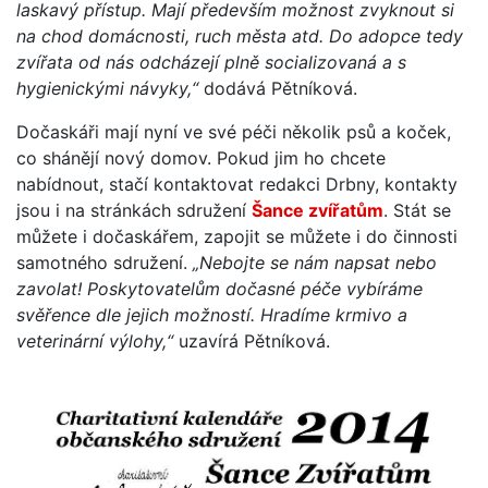
laskavý přístup. Mají především možnost zvyknout si
na chod domácnosti, ruch města atd. Do adopce tedy
zvířata od nás odcházejí plně socializovaná a s
hygienickými návyky,“
dodává Pětníková.
Dočaskáři mají nyní ve své péči několik psů a koček,
co shánějí nový domov. Pokud jim ho chcete
nabídnout, stačí kontaktovat redakci Drbny, kontakty
jsou i na stránkách sdružení
Šance zvířatům
. Stát se
můžete i dočaskářem, zapojit se můžete i do činnosti
samotného sdružení.
„Nebojte se nám napsat nebo
zavolat! Poskytovatelům dočasné péče vybíráme
svěřence dle jejich možností. Hradíme krmivo a
veterinární výlohy,“
uzavírá Pětníková.