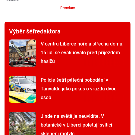
Premium
Výběr šéfredaktora
V centru Liberce hořela střecha domu,
15 lidí se evakuovalo před příjezdem
hasičů
Policie šetří páteční pobodání v
Tanvaldu jako pokus o vraždu dvou
osob
Jinde na světě je neuvidíte. V
botanické v Liberci poletují svítící
sklenění motýlci