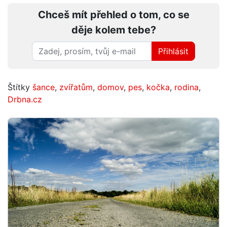
Chceš mít přehled o tom, co se
děje kolem tebe?
Přihlásit
Štítky
šance
,
zvířatům
,
domov
,
pes
,
kočka
,
rodina
,
Drbna.cz