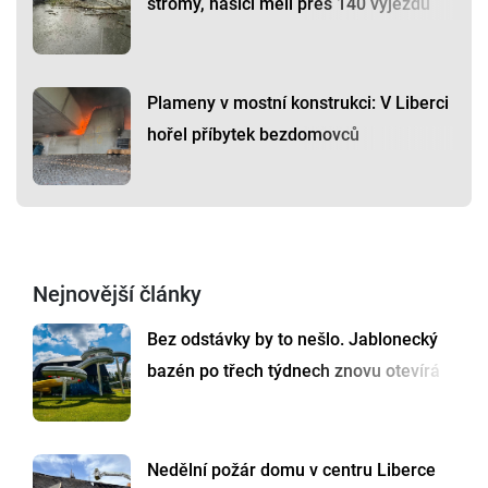
stromy, hasiči měli přes 140 výjezdů
Plameny v mostní konstrukci: V Liberci
hořel příbytek bezdomovců
Nejnovější články
Bez odstávky by to nešlo. Jablonecký
bazén po třech týdnech znovu otevírá
Nedělní požár domu v centru Liberce