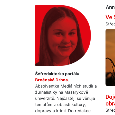
Ann
Ve 
Stře
Šéfredaktorka portálu
Brněnská Drbna
.
Absolventka Mediálních studií a
žurnalistiky na Masarykově
Doj
univerzitě. Nejčastěji se věnuje
obr
tématům z oblasti kultury,
Stře
dopravy a krimi. Do redakce