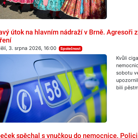
avý útok na hlavním nádraží v Brně. Agresoři z
ření
ělí, 3. srpna 2026, 16:00
Společnost
Kvůli cig
nemocnic
sobotu v
upozornil
bili pěst
eček spěchal s vnučkou do nemocnice. Polici