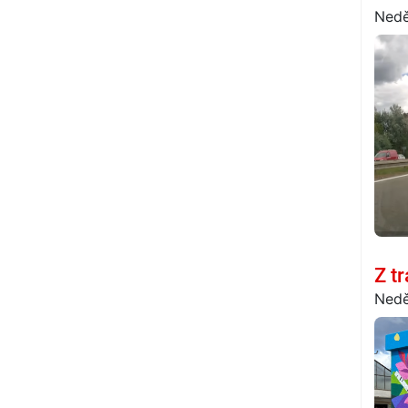
Nedě
Z t
Nedě