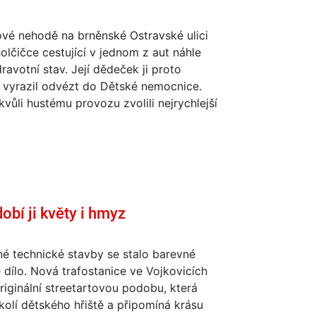
ové nehodě na brněnské Ostravské ulici
olčičce cestující v jednom z aut náhle
dravotní stav. Její dědeček ji proto
 vyrazil odvézt do Dětské nemocnice.
 kvůli hustému provozu zvolili nejrychlejší
obí ji květy i hmyz
é technické stavby se stalo barevné
dílo. Nová trafostanice ve Vojkovicích
riginální streetartovou podobu, která
kolí dětského hřiště a připomíná krásu