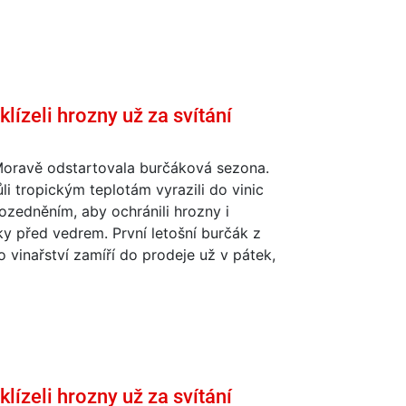
lízeli hrozny už za svítání
 Moravě odstartovala burčáková sezona.
ůli tropickým teplotám vyrazili do vinic
ozedněním, aby ochránili hrozny i
y před vedrem. První letošní burčák z
o vinařství zamíří do prodeje už v pátek,
lízeli hrozny už za svítání