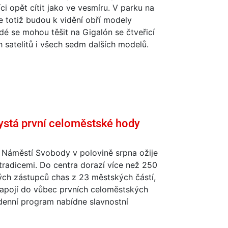
ci opět cítit jako ve vesmíru. V parku na
e totiž budou k vidění obří modely
idé se mohou těšit na Gigalón se čtveřicí
h satelitů i všech sedm dalších modelů.
ystá první celoměstské hody
 Náměstí Svobody v polovině srpna ožije
tradicemi. Do centra dorazí více než 250
ých zástupců chas z 23 městských částí,
zapojí do vůbec prvních celoměstských
denní program nabídne slavnostní