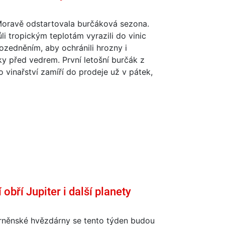
 Moravě odstartovala burčáková sezona.
ůli tropickým teplotám vyrazili do vinic
ozedněním, aby ochránili hrozny i
y před vedrem. První letošní burčák z
o vinařství zamíří do prodeje už v pátek,
obří Jupiter i další planety
brněnské hvězdárny se tento týden budou