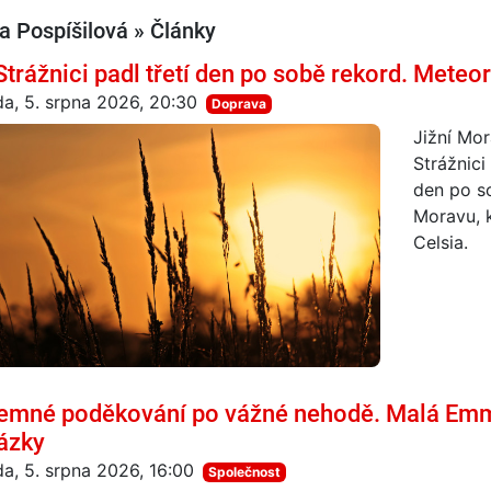
a Pospíšilová » Články
Strážnici padl třetí den po sobě rekord. Mete
da, 5. srpna 2026, 20:30
Doprava
Jižní Mor
Strážnici
den po so
Moravu, 
Celsia.
emné poděkování po vážné nehodě. Malá Emm
ázky
da, 5. srpna 2026, 16:00
Společnost