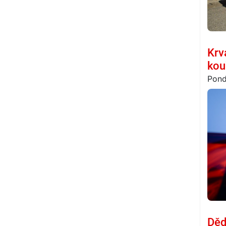
Krv
kou
Pond
Děd