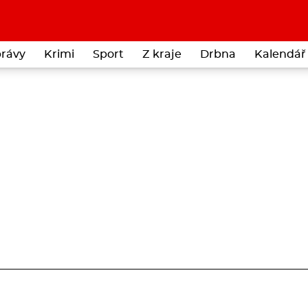
rávy
Krimi
Sport
Z kraje
Drbna
Kalendář 
á