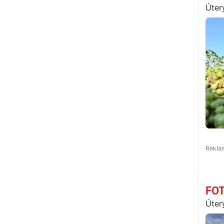
Úter
FOT
Úter