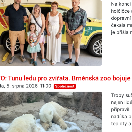
Na konci 
holčičce 
dopravní 
čekala mn
je přišla
O: Tunu ledu pro zvířata. Brněnská zoo bojuje 
da, 5. srpna 2026, 11:00
Společnost
Tropy suž
nejen lid
připravil
nadílka 
teploty a