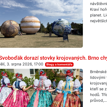
návštěvní
Kraví hoř
planet. L
největšíc
Svoboďák dorazí stovky krojovaných. Brno ch
ělí, 3. srpna 2026, 17:00
Blogy a komentáře
Brněnské
lidovými 
krojovan
kteří se 
hodů. Tří
průvod,...