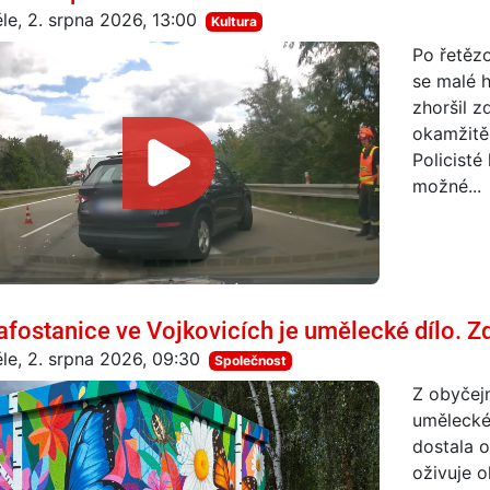
le, 2. srpna 2026, 13:00
Kultura
Po řetěz
se malé h
zhoršil z
okamžitě
Policisté
možné...
rafostanice ve Vojkovicích je umělecké dílo. Zd
le, 2. srpna 2026, 09:30
Společnost
Z obyčejn
umělecké 
dostala o
oživuje o