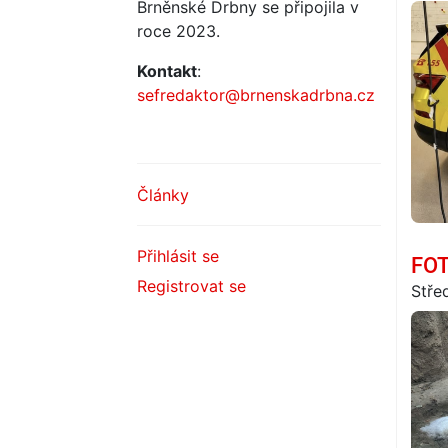
Brněnské Drbny se připojila v
roce 2023.
Kontakt
:
sefredaktor@brnenskadrbna.cz
Články
Přihlásit se
FOT
Registrovat se
Stře