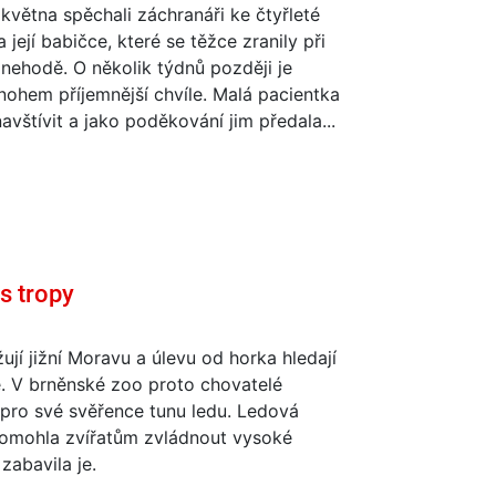
května spěchali záchranáři ke čtyřleté
a její babičce, které se těžce zranily při
nehodě. O několik týdnů později je
ohem příjemnější chvíle. Malá pacientka
 navštívit a jako poděkování jim předala...
s tropy
ují jižní Moravu a úlevu od horka hledají
é. V brněnské zoo proto chovatelé
i pro své svěřence tunu ledu. Ledová
pomohla zvířatům zvládnout vysoké
 zabavila je.