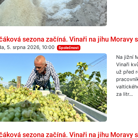
čáková sezona začíná. Vinaři na jihu Moravy sk
da, 5. srpna 2026, 10:00
Společnost
Na jižní
Vinaři kv
už před r
pracovník
valtickéh
za litr...
čáková sezona začíná. Vinaři na jihu Moravy sk