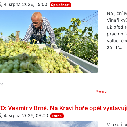
ý, 4. srpna 2026, 15:00
Společnost
Na jižní
Vinaři kv
už před r
pracovník
valtickéh
za litr...
Premium
O: Vesmír v Brně. Na Kraví hoře opět vystavují 
ý, 4. srpna 2026, 09:00
Fotbal
V okolí 