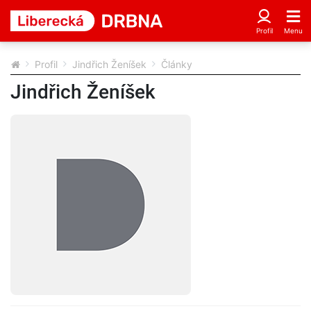
Profil
Jindřich Ženíšek
Články
Jindřich Ženíšek