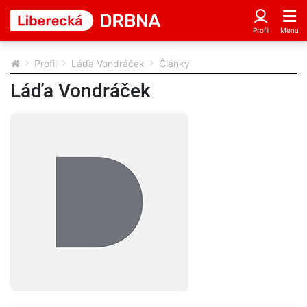
Profil
Láďa Vondráček
Články
Láďa Vondráček