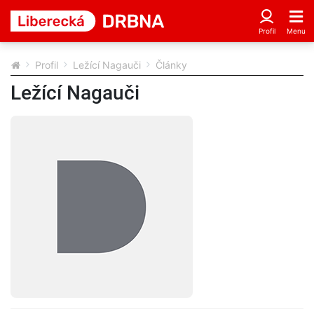
Profil
Ležící Nagauči
Články
Ležící Nagauči