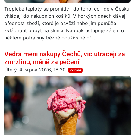
Tropické teploty se promítly i do toho, co lidé v Česku
vkládají do nákupních košíků. V horkých dnech dávají
přednost zboží, které je osvěží nebo jim pomůže
zvládnout pobyt na slunci. Naopak ustupuje zájem o
některé potraviny běžně používané při...
Vedra mění nákupy Čechů, víc utrácejí za
zmrzlinu, méně za pečení
Úterý, 4. srpna 2026, 18:20
Zdraví