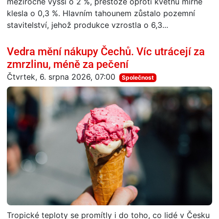
meziročně vyšší o 2 %, přestože oproti květnu mírně
klesla o 0,3 %. Hlavním tahounem zůstalo pozemní
stavitelství, jehož produkce vzrostla o 6,3...
Vedra mění nákupy Čechů. Víc utrácejí za
zmrzlinu, méně za pečení
Čtvrtek, 6. srpna 2026, 07:00
Společnost
Tropické teploty se promítly i do toho, co lidé v Česku