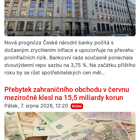
Nová prognóza České národní banky počítá s
dočasným zrychlením inflace a upozorňuje na převahu
proinflačních rizik. Bankovní rada současně ponechala
dvoutýdenní repo sazbu na 3,75 %. Na začátku příštího
roku by se růst spotřebitelských cen měl...
Přebytek zahraničního obchodu v červnu
meziročně klesl na 15,5 miliardy korun
Pátek, 7. srpna 2026, 12:20
Krimi