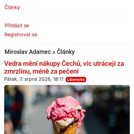
Články
Přihlásit se
Registrovat se
Miroslav Adamec » Články
Vedra mění nákupy Čechů, víc utrácejí za
zmrzlinu, méně za pečení
Pátek, 7. srpna 2026, 18:11
Liberecko