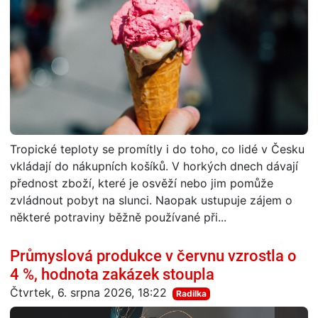
Tropické teploty se promítly i do toho, co lidé v Česku
vkládají do nákupních košíků. V horkých dnech dávají
přednost zboží, které je osvěží nebo jim pomůže
zvládnout pobyt na slunci. Naopak ustupuje zájem o
některé potraviny běžně používané při...
Průmyslová produkce v červnu vzrostla o
4 %, hodnota zakázek stoupla
Čtvrtek, 6. srpna 2026, 18:22
Radilka