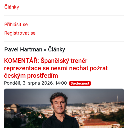
Články
Přihlásit se
Registrovat se
Pavel Hartman » Články
KOMENTÁŘ: Španělský trenér
reprezentace se nesmí nechat požrat
českým prostředím
Pondělí, 3. srpna 2026, 14:00
Společnost