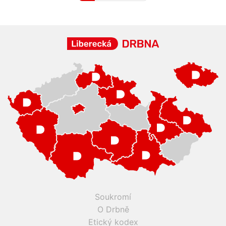
Soukromí
O Drbně
Etický kodex