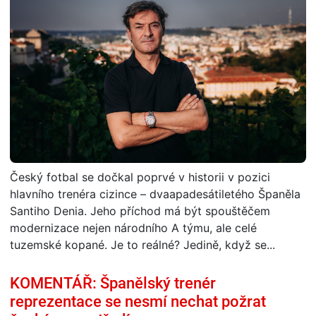
Český fotbal se dočkal poprvé v historii v pozici
hlavního trenéra cizince – dvaapadesátiletého Španěla
Santiho Denia. Jeho příchod má být spouštěčem
modernizace nejen národního A týmu, ale celé
tuzemské kopané. Je to reálné? Jedině, když se...
KOMENTÁŘ: Španělský trenér
reprezentace se nesmí nechat požrat