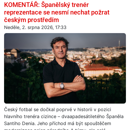
KOMENTÁŘ: Španělský trenér
reprezentace se nesmí nechat požrat
českým prostředím
Neděle, 2. srpna 2026, 17:33
Český fotbal se dočkal poprvé v historii v pozici
hlavního trenéra cizince – dvaapadesátiletého Španěla
Santiho Denia. Jeho příchod má být spouštěčem