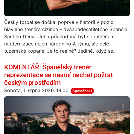
Český fotbal se dočkal poprvé v historii v pozici
hlavního trenéra cizince – dvaapadesátiletého Španěla
Santiho Denia. Jeho příchod má být spouštěčem
modernizace nejen národního A týmu, ale celé
tuzemské kopané. Je to reálné? Jedině, když se...
KOMENTÁŘ: Španělský trenér
reprezentace se nesmí nechat požrat
českým prostředím
Sobota, 1. srpna 2026, 18:00
Společnost