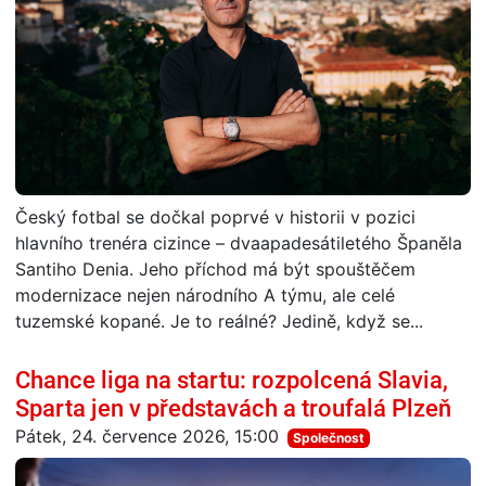
Český fotbal se dočkal poprvé v historii v pozici
hlavního trenéra cizince – dvaapadesátiletého Španěla
Santiho Denia. Jeho příchod má být spouštěčem
modernizace nejen národního A týmu, ale celé
tuzemské kopané. Je to reálné? Jedině, když se...
Chance liga na startu: rozpolcená Slavia,
Sparta jen v představách a troufalá Plzeň
Pátek, 24. července 2026, 15:00
Společnost