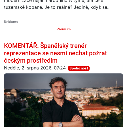
modernizace nejen národního A týmu, ale celé
tuzemské kopané. Je to reálné? Jedině, když se...
Premium
KOMENTÁŘ: Španělský trenér
reprezentace se nesmí nechat požrat
českým prostředím
Neděle, 2. srpna 2026, 07:24
Společnost