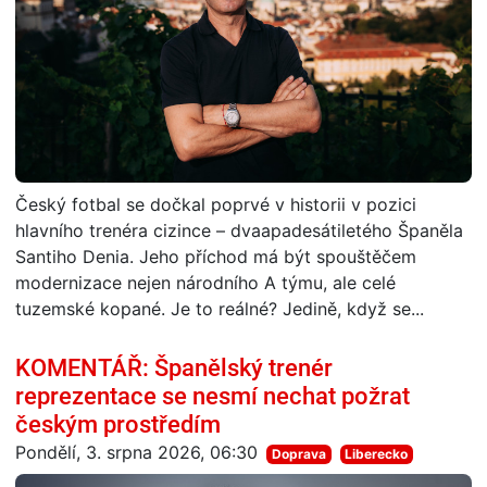
Český fotbal se dočkal poprvé v historii v pozici
hlavního trenéra cizince – dvaapadesátiletého Španěla
Santiho Denia. Jeho příchod má být spouštěčem
modernizace nejen národního A týmu, ale celé
tuzemské kopané. Je to reálné? Jedině, když se...
KOMENTÁŘ: Španělský trenér
reprezentace se nesmí nechat požrat
českým prostředím
Pondělí, 3. srpna 2026, 06:30
Doprava
Liberecko