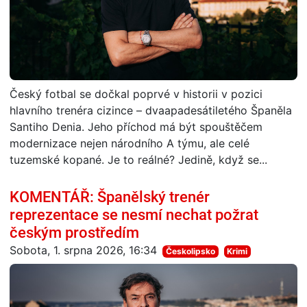
Český fotbal se dočkal poprvé v historii v pozici
hlavního trenéra cizince – dvaapadesátiletého Španěla
Santiho Denia. Jeho příchod má být spouštěčem
modernizace nejen národního A týmu, ale celé
tuzemské kopané. Je to reálné? Jedině, když se...
KOMENTÁŘ: Španělský trenér
reprezentace se nesmí nechat požrat
českým prostředím
Sobota, 1. srpna 2026, 16:34
Českolipsko
Krimi