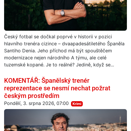
Český fotbal se dočkal poprvé v historii v pozici
hlavního trenéra cizince – dvaapadesátiletého Španěla
Santiho Denia. Jeho příchod má být spouštěčem
modernizace nejen národního A týmu, ale celé
tuzemské kopané. Je to reálné? Jedině, když se...
KOMENTÁŘ: Španělský trenér
reprezentace se nesmí nechat požrat
českým prostředím
Pondělí, 3. srpna 2026, 07:00
Krimi