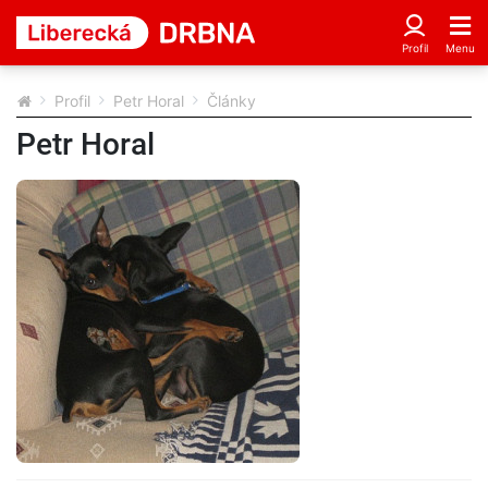
Profil
Petr Horal
Články
Petr Horal